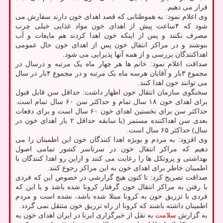
قرار می دهیم.
وی اعلام نمود: به هموطنانی که قصد اهدای خون دارند سفارش می
شود که ۴ساعت پیش از اهدای خون مواد غذایی خیلی چرب
مصرف نکنند و پس از اینکه خون اهدا کردند هم مایعات و آب
بنوشند و در مراکز انتقال خون پس از اهدای خون حال عمومی
اهداکنندگان بررسی و از همه آنها پذیرایی می شود.
صداقت اعلام نمود: خانم ها هر چهار ماه یک مرتبه و درسال در
مجموع ۳بار و آقایان هرسه ماه یک مرتبه و در مجموع ۴بار در سال
می توانند خون اهدا کنند.
سخنگوی سازمان انتقال خون اظهار داشت: حداقل سن قابل قبول
برای اهدای خون ۱۸ سال تمام و حداکثر سن ۶۰ سال تمام است.
حداکثر سن برای نخستین اهدای خون ۶۰ سال است و برای دفعات
بعدی سن اهداکننده مستمر (با سابقه حداقل ۲ بار اهدای خون در
سال) حداکثر ۶۵ سال است.
وی افزود: به مردم و بویژه اهدا کنندگان خون این اطمینان را می
دهیم که مراکز انتقال خون در سرتاسر کشور تمامی اصول
بهداشتی و پروتکل ها را رعایت می کنند و ازاین رو اهدا کنندگان با
اطمینان خاطر برای اهدای خون به این مراکز رجوع کنند.
صداقت تصریح کرد: تا کنون هیچ گزارشی در خصوص این که فردی
با رفتن به مراکز انتقال خون گرفتار کرونا شده باشد و یا این که
فردی با تزریق خون به کرونا مبتلا شده باشد، نشده است و مردم
اطمینان داشته باشند که کرونا از راه تزریق خون منتقل نمی گردد.
به گزارش
سلامت
به نقل از خبرگزاری ایرنا در ایران اهدای خون به