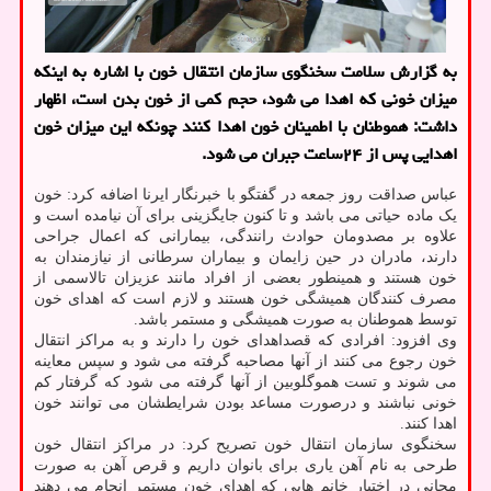
به گزارش سلامت سخنگوی سازمان انتقال خون با اشاره به اینکه
میزان خونی که اهدا می شود، حجم کمی از خون بدن است، اظهار
داشت: هموطنان با اطمینان خون اهدا کنند چونکه این میزان خون
اهدایی پس از ۲۴ساعت جبران می شود.
عباس صداقت روز جمعه در گفتگو با خبرنگار ایرنا اضافه کرد: خون
یک ماده حیاتی می باشد و تا کنون جایگزینی برای آن نیامده است و
علاوه بر مصدومان حوادث رانندگی، بیمارانی که اعمال جراحی
دارند، مادران در حین زایمان و بیماران سرطانی از نیازمندان به
خون هستند و همینطور بعضی از افراد مانند عزیزان تالاسمی از
مصرف کنندگان همیشگی خون هستند و لازم است که اهدای خون
توسط هموطنان به صورت همیشگی و مستمر باشد.
وی افزود: افرادی که قصداهدای خون را دارند و به مراکز انتقال
خون رجوع می کنند از آنها مصاحبه گرفته می شود و سپس معاینه
می شوند و تست هموگلوبین از آنها گرفته می شود که گرفتار کم
خونی نباشند و درصورت مساعد بودن شرایطشان می توانند خون
اهدا کنند.
سخنگوی سازمان انتقال خون تصریح کرد: در مراکز انتقال خون
طرحی به نام آهن یاری برای بانوان داریم و قرص آهن به صورت
مجانی در اختیار خانم هایی که اهدای خون مستمر انجام می دهند