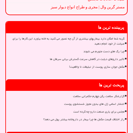
مستر گرین وال | مجری و طراح انواع دیوار سبز
پربیننده ترین ها
گربه شما امکان دارد بیماریهای بیشتری از آن چه تصور می کنید به خانه بیاورد این کارها را برای
صیانت از خود انجام دهید
چرا رگ های دست متورم می شوند
تأثیر داروهای دیابت در کاهش سرعت گسترش برخی سرطان ها
مکمل جوان سازی پوست از تبلیغات تا واقعیت!
پربحث ترین ها
گزارشگر سلامت رکن چهارم حکمرانی سلامت
انتشار اسامی ژل های بدون مجوز شستشوی پوست
مجلس برای یاری صنعت دارو چه کرده است
راز اختلاف قیمت مکمل ها چرا بیمار در داروخانه بیشتر پول می دهد؟