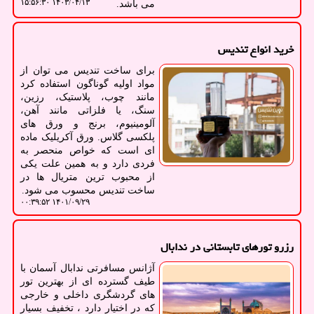
۱۴۰۳/۰۴/۱۳ ۱۵:۵۶:۳۰
می باشد.
خرید انواع تندیس
برای ساخت تندیس می توان از
مواد اولیه گوناگون استفاده کرد
مانند چوب، پلاستیک، رزین،
سنگ، یا فلزاتی مانند آهن،
آلومینیوم، برنج و ورق های
پلکسی گلاس. ورق آکریلیک ماده
ای است که خواص منحصر به
فردی دارد و به همین علت یکی
از محبوب ترین متریال ها در
ساخت تندیس محسوب می شود.
۱۴۰۱/۰۹/۲۹ ۰۰:۳۹:۵۲
رزرو تورهای تابستانی در ندابال
آژانس مسافرتی ندابال آسمان با
طیف گسترده ای از بهترین تور
های گردشگری داخلی و خارجی
که در اختیار دارد ، تخفیف بسیار