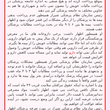
بموقع پرداخت کرده اند و هیچ صنفی به اندازه جامعه پزشکی در
پرداخت مالیات خویش را مصون نمی دانند و شهرداری ها هم به
عناوین مختلف به جامعه پزشکی گیر می دهند.
رئیس سازمان نظام پزشکی شیراز همینطور عدم پرداخت بدهی
بیمه ها به پزشکان را از دیگر مشکلات این قشر عنوان نمود و اظهار
داشت: بیمه ها بین ۶ تا ۹ ماه در بحث پرداخت مطالبات پزشکان
عقب هستند.
او همینطور اظهار داشت: برخی داروخانه های ما در معرض
ورشکستگی قرار دارند چونکه از یک سال پیش به شرکتهای دارویی
چک داده اند اما حالا نمی توانند مطالبات خویش را از بیمه ها بگیرند.
از طرفی شرکت دارویی هم وقتی نتواند مطالبات خویش را وصول
کند دیگر نمی تواند
دارو
تولید نماید و این مساله سبب کاهش دارو و
افزایش قیمت آن خواهد شد.
رئیس سازمان نظام پزشکی شیراز همینطور مشکلات پزشکان
خانواده را خاطرنشان کرد و اضافه کرد: پزشک خانواده با عدم توجه
و بدتعهدی ها مانده است و پرداخت مطالبات آنها ۳ تا ۴ ماه عقب
است؛ در صورتیکه پزشک خانواده درآمدی بجز پول بیمه ها ندارد و
این قشر واقعاً با مشقت زندگی می کنند.
وی با اشاره به اینکه حقوق مراقبان سلامت قریب ۴۳ ماه است که
به شکل ناقص پرداخت می شود، اظهار داشت: مواد مصرفی
دندانپزشکی با قیمت دلار است، بنابراین نمی توانند با قیمت پایین
خدمات عرضه کنند، ازاین رو اگر این وضع درست نشود، در آینده
شاهد عواقب آن خواهیم بود.
رئیس سازمان نظام پزشکی شیراز در مورد تعرفه پزشکان اظهار