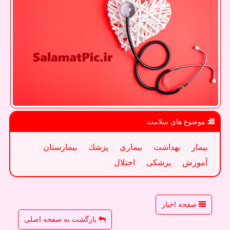
موضوع های سلامت
بیمار
بهداشت
بیماری
پزشك
بیمارستان
آموزش
پزشكی
اختلال
صفحه اخبار
بازگشت به صفحه اصلی