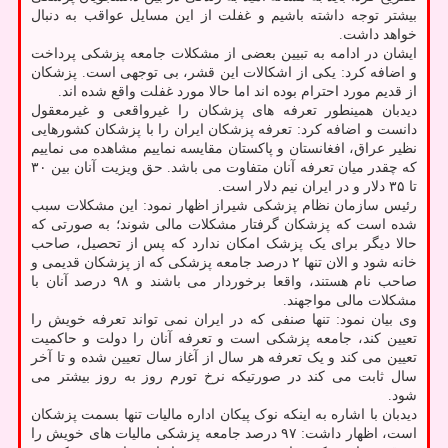
بیشتر توجه داشته باشیم و غفلت از این مسایل عواقب به دنبال
خواهد داشت.
ایشان در ادامه به تبیین بعضی از مشکلات جامعه پزشکی پرداخت
و اضافه کرد: یکی از اشکالات این قشر، بی توجهی است. پزشکان
از قدیم مورد احترام بوده اند اما حالا مورد غفلت واقع شده اند.
دیدبان همینطور تعرفه های پزشکان را غیرواقعی و غیرمعقول
دانست و اضافه کرد: تعرفه پزشکان ایران را با پزشکان کشورهایی
نظیر عراق، افغانستان و پاکستان مقایسه نماییم مشاهده می نماییم
که چقدر میان تعرفه آنان متفاوت می باشد. حق ویزیت آنان بین ۳۰
تا ۳۵ دلار و در ایران نیم دلار است.
رئیس سازمان نظام پزشکی شیراز اظهار نمود: این مشکلات سبب
شده است که پزشکان گرفتار مشکلات مالی شوند؛ به صورتی که
حالا دیگر برای یک پزشک امکان ندارد که پس از تحصیل، صاحب
خانه شود و الان تنها ۲ درصد جامعه پزشکی که از پزشکان قدیمی و
صاحب نام هستند، واقعا برخوردار می باشند و ۹۸ درصد آنان با
مشکلات مالی مواجهند.
وی بیان نمود: تنها صنفی که در ایران نمی تواند تعرفه خویش را
تعیین کند، جامعه پزشکی است و تعرفه آنان را دولت و حاکمیت
تعیین می کند و یک تعرفه هر سال از آغاز سال تعیین شده و تا آخر
سال ثابت می کند در صورتیکه نرخ تورم روز به روز بیشتر می
شود.
دیدبان با اشاره به اینکه نوک پیکان اداره مالیات تنها بسمت پزشکان
است، اظهار داشت: ۹۷ درصد جامعه پزشکی مالیات های خویش را