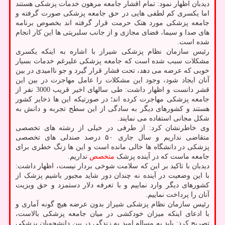
دیدبان اظهار نمود: تمام اقشار جامعه مرهون خدمات پزشکی هستند
اما یکسری کم لطفی هایی در حق جامعه پزشکی صورت گرفته و
جامعه پزشکی مورد هتک حرمت قرار گرفته اند بخصوص برنامه
های صدا و سیما، فضای مجازی و از جانب سلبریتی ها این کار انجام
شده است.
رئیس سازمان نظام پزشکی شیراز با اشاره به اینکه یکسری
مشکلات سبب شده است که جامعه پزشکی علیرغم خدمات بسیار
خوبی که عرضه می دهد، تحت فشار قرار گیرد و جو ناامیدی در بین
آنان ایجاد شود، وجود این مشکلات را عامل مهاجرت در بین این
قشر دانست و اظهار داشت: طی سالهای اخیر قریب 3000 نفر از
جامعه پزشکی مهاجرت کرده اند؛ در صورتیکه این ها ذخایر کشور
هستند و کشورهای دیگر به سادگی از این سطح تجربه و دانش به
شکل مجانی استفاده می نمایند.
وی خاطرنشان کرد: از طرفی در خیلی از رشته های تخصصی
متقاضی نداریم و سال جاری ۵۰ درصد صندلی های تخصصی
پزشکی در دانشگاه ها خالی مانده است و این ها زنگ خطری برای
جامعه ماست که در آینده پزشک
متخصص
نداریم.
دیدبان با تاکید بر این که سلامت شوخی بردار نیست، اظهار داشت:
با این وضعیت در آینده نه چندان دور شاید مجبور باشیم پزشک از
کشورهای دیگر وارد نماییم و با تعرفه دلار دستمزد و حق ویزیت
آنان را پرداخت نماییم.
رئیس سازمان نظام پزشکی شیراز بدون عرضه هیچ گونه آماری و
با ادعای اینکه میزان خودکشی در میان جامعه پزشکی بالاست،
تصریح کرد: باید به مساله امید به زندگی در بین دانشجویان پزشکی