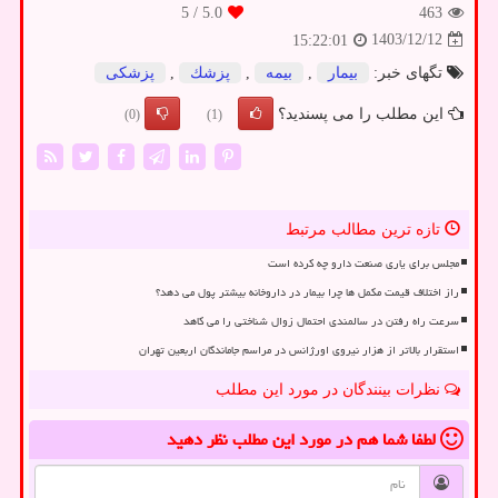
/ 5
5.0
463
1403/12/12
15:22:01
تگهای خبر:
بیمار
,
بیمه
,
پزشك
,
پزشكی
این مطلب را می پسندید؟
(0)
(1)
تازه ترین مطالب مرتبط
مجلس برای یاری صنعت دارو چه کرده است
راز اختلاف قیمت مکمل ها چرا بیمار در داروخانه بیشتر پول می دهد؟
سرعت راه رفتن در سالمندی احتمال زوال شناختی را می کاهد
استقرار بالاتر از هزار نیروی اورژانس در مراسم جاماندگان اربعین تهران
نظرات بینندگان در مورد این مطلب
لطفا شما هم
در مورد این مطلب
نظر دهید