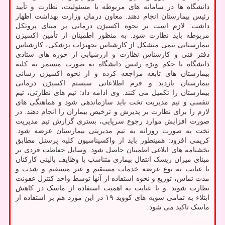
دانشگاه ها در سامانه های مربوطه با مسئولیت، نظارت و تأیید
رئیس بیمارستان انجام دهند. معاون درمان وزارت بهداشت اظهار
داشت: لازم است بر نحوه اکسیژن درمانی بر مبنای پروتکل
مربوطه باید نظارت شود. به منظور اطمینان از تأمین اکسیژن
بیمارستانی تیمی متشکل از کارشناس تجهیزات پزشکی، کارشناس
دفتر فنی و کارشناس نظارت و ارزشیابی از حوزه های ستادی
دانشگاه با حکم ویژه رئیس دانشگاه به صورت مستمر به کلیه
بیمارستان های تابعه مراجعه کرده و از نحوه اکسیژن رسانی
بیمارستان بازدید و فرم اطلاعاتی سیستم اکسیژن درمانی
بیمارستان را تکمیل می کنند. وی ادامه داد: تیم های نظارتی، تیم
تنفسی و تیم مدیریت تخت باید سازماندهی شود و هماهنگی های
لازم را برای نظارت بر پذیرش و ترخیص بیماران را انجام دهند. در
صورت افزایش موارد رجوع سرپایی، بستری گزارش تیم مدیریت
تخت به صورت روزانه به تیم مدیریتی بیمارستان عرضه شود.
کریمی افزود: همینطور باید از واکسیناسیون کلیه پرسنل مطابق
بخشنامه های ابلاغی اطمینان حاصل شود. وسایل حفاظت فردی بر
مبنای میزان ریسک انتقال بیماری متناسب با وظایف بالینی کارکنان
با عنایت به نوع عرضه خدمات مستقیم و غیر مستقیم و شدت و
مدت تماس، توزیع و نحوه استفاده از آنها توسط واحد کنترل عفونت
نظارت شوند. و با عنایت به اهمیت استفاده از ماسک در کاهش
ابتلاﺀ به تمامی سویه های کووید ۱۹ در این مورد هم بر استفاده از
ماسک تاکید می شود.