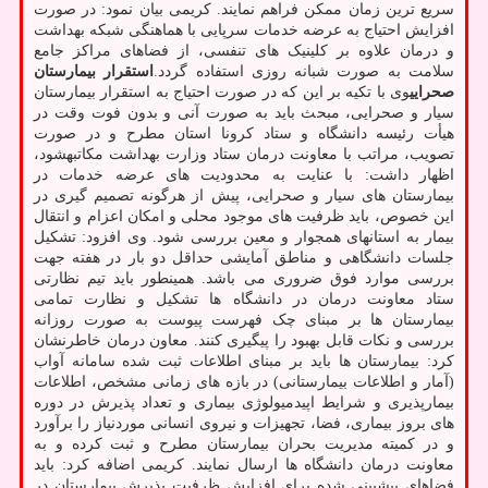
سریع ترین زمان ممکن فراهم نمایند. کریمی بیان نمود: در صورت
افزایش احتیاج به عرضه خدمات سرپایی با هماهنگی شبکه بهداشت
و درمان علاوه بر کلینیک های تنفسی، از فضاهای مراکز جامع
سلامت به صورت شبانه روزی استفاده گردد.
استقرار بیمارستان
صحرایی
وی با تکیه بر این که در صورت احتیاج به استقرار بیمارستان
سیار و صحرایی، مبحث باید به صورت آنی و بدون فوت وقت در
هیأت رئیسه دانشگاه و ستاد کرونا استان مطرح و در صورت
تصویب، مراتب با معاونت درمان ستاد وزارت بهداشت مکاتبهشود،
اظهار داشت: با عنایت به محدودیت های عرضه خدمات در
بیمارستان های سیار و صحرایی، پیش از هرگونه تصمیم گیری در
این خصوص، باید ظرفیت های موجود محلی و امکان اعزام و انتقال
بیمار به استانهای همجوار و معین بررسی شود. وی افزود: تشکیل
جلسات دانشگاهی و مناطق آمایشی حداقل دو بار در هفته جهت
بررسی موارد فوق ضروری می باشد. همینطور باید تیم نظارتی
ستاد معاونت درمان در دانشگاه ها تشکیل و نظارت تمامی
بیمارستان ها بر مبنای چک فهرست پیوست به صورت روزانه
بررسی و نکات قابل بهبود را پیگیری کنند. معاون درمان خاطرنشان
کرد: بیمارستان ها باید بر مبنای اطلاعات ثبت شده سامانه آواب
(آمار و اطلاعات بیمارستانی) در بازه های زمانی مشخص، اطلاعات
بیمارپذیری و شرایط اپیدمیولوژی بیماری و تعداد پذیرش در دوره
های بروز بیماری، فضا، تجهیزات و نیروی انسانی موردنیاز را برآورد
و در کمیته مدیریت بحران بیمارستان مطرح و ثبت کرده و به
معاونت درمان دانشگاه ها ارسال نمایند. کریمی اضافه کرد: باید
فضاهای پیشبینی شده برای افزایش ظرفیت پذیرش بیمارستان در