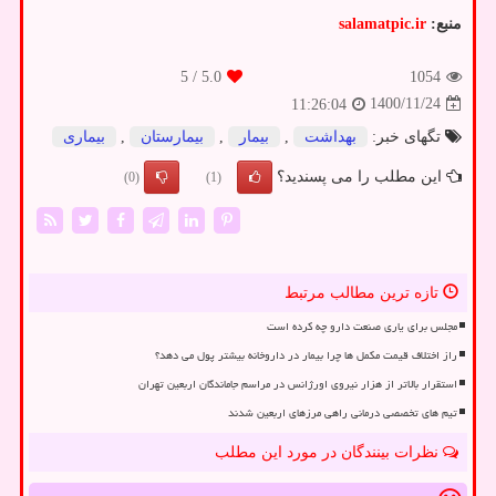
منبع:
salamatpic.ir
/ 5
5.0
1054
1400/11/24
11:26:04
تگهای خبر:
بهداشت
,
بیمار
,
بیمارستان
,
بیماری
این مطلب را می پسندید؟
(0)
(1)
تازه ترین مطالب مرتبط
مجلس برای یاری صنعت دارو چه کرده است
راز اختلاف قیمت مکمل ها چرا بیمار در داروخانه بیشتر پول می دهد؟
استقرار بالاتر از هزار نیروی اورژانس در مراسم جاماندگان اربعین تهران
تیم های تخصصی درمانی راهی مرزهای اربعین شدند
نظرات بینندگان در مورد این مطلب