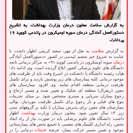
به گزارش سلامت معاون درمان وزارت بهداشت، به تشریح
دستورالعمل آمادگی درمان سویه اومیکرون در پاندمی کووید ۱۹
پرداخت.
به گزارش
سلامت
به نقل از مهر، سعید کریمی اظهار داشت: با
عنایت به شروع خیز ششم اپیدمی در کشور «دستورالعمل آمادگی
درمان
سویه اومیکرون در پاندمی کووید ۹۱» به مراکز درمانی تابعه
دانشگاه های علوم پزشکی کشور ابلاغ گردیده است. وی ادامه داد:
هیأت رئیسه دانشگاه یا دانشکده در اسرع وقت باید از ظرفیت های
موجود درمانی کلیه بیمارستان های زیر پوشش بازدید و برای تکمیل
ظرفیت درمانی منطقه اقدام نمایند. وی افزود: بیمارستان های
معین (ریفرال) منطقه ای تفکیک و تعیین شده و مسیر ارجاع و
رجوع بیماران سرپایی و بستری مشخص شود. بر مبنای تجربیات
موج های قبلی و بار رجوع برای تکمیل ظرفیت موردنیاز، توالی
بیمارستان های معین برای پذیرش بیماران با تکیه بر گروههای سنی
زیر ۱۴ سال تعیین شود. معاون درمان وزارت
بهداشت
اظهار
داشت: دانشگاه های علوم پزشکی باید در صورت نیاز از راه ایجاد
بخش، راه اندازی کلینیک های تنفسی یا تجمیع بخش های بیمارستانی
موجود و تعیین مسیر حرکت بیمار، عرضه
خدمات
درمانی را در