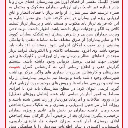
فضای کلینیک تنفسی از فضای اورژانس بیمارستان، فضای تریاژ و یا
چادر (سازه غیر ثابت) برای ارزیابی بیماران مشکوک و محتمل به
همراه ترسیم خط سیر بیماران از واحد تریاژ تا فضای انتظار و اتاق
ارزیابی ویژه این بیماران در نظر گرفته شود. وی ضمن اشاره به
این که فرایند تریاژ باید مکتوب و مستند باشد و پرستار تریاژ تسلط
کافی به الگو و جزئیات تریاژ داشته باشد، اظهار داشت: نوبت دهی
ویزیت بیماران سرپایی و پذیرش بستری (به تفکیک بیماران کووید
۱۹ و سایر بیماران) از طرق مختلف مانند سامانه تلفنی یا پیامکی
پیشبینی و در صورت امکان اجرایی شود. مستندات اقدامات باید
موجود باشد. وی افزود: مستندات کاغذی و یا الکترونیک فرایند تریاژ
مجدد در فضاهای انتظار و درمان بیماران اورژانس و کلینیک های غیر
عفونی جهت تمامی پرسنل درمانی وجود داشته باشد. سیستم
گزارش دهی و اطلاع رسانی آنی به کارشناس کنترل
عفونت
بیمارستان و کارشناس مبارزه با بیماری های واگیر مرکز بهداشت
شهرستان وجود داشته باشد و توسط تیم مدیریتی بیمارستان از راه
مشاهده و بررسی سامانه ها و روش های موجود مورد ارزیابی قرار
گیرد. کریمی عنوان کرد: در سطح بیمارستان باید فرد یا افرادی
مسلط به امور آمار در تمامی ایام هفته (شامل روزهای تعطیل)
برای ورود اطلاعات و آمارهای موردنیاز وزارت تعیین شده باشند و
روزانه آمار مراجعین (سرپایی و بستری و به تفکیک سنی) شاخص
مدت زمان اقامت بیماران در بخش های عادی و ویژه، بیماران
ترخیصی، پیگیری بیماران بعد از ترخیص، آمار کارکنان مبتلا (شاخص
ابتلای پرسنل)، آمار فوت، میزان عفونت ها، نیازهای دارویی،
تاسیساتی، اکسیژن و سایر اطلاعات موردنیاز را با هماهنگی ستاد