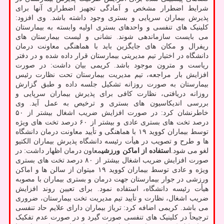
شرایط اضطرار مشخص و آمادگی تجهیز اضطراری آنها برای
پذیرش بیماران سرپایی و بستری وجود داشته باشد. وی افزود:
کلینیک های تنفسی و واحدهای بستری اولیه وابسته به بیمارستان
می بایست سازماندهی شوند. نشانی و لیست بیمارستان های
ریفرال و مکان های جایگزین باید با هماهنگی معاونت درمان
دانشگاه در اختیار تیم مدیریتی بیمارستان قرار داده شده و در دفتر
ریاست و مترون موجود باشد. کریمی بیان داشت: در صورت
افزایش بار مراجعه، تیم مدیریت بیمارستان تحت نظارت رئیس
بیمارستان به صورت روزانه تشکیل جلسه داده و طبق گزارش
روزانه دریافتی، نظارت کافی برای پذیرش بیماران سرپایی و
بررسی اندیکاسیون های بستری و ترخیص به عمل آید. وی
خاطرنشان کرد: در صورت افزایش ضریب اشغال بیشتر از ۵۰
درصد تخت های بستری عادی و بیشتر از ۶۰ درصد تخت های ویژه
توسط بیماران کووید ۱۹ با هماهنگی و تأیید معاونت درمان دانشگاه
ها و طرح و تصویب در هیأت رئیسه دانشگاه پذیرش بیماران الکتیو
لغو می شود.
استفاده از اماکن ورزشی
معاون درمان اظهار داشت: در
صورت افزایش ضریب اشغال بیشتر از ۸۰ درصد تخت های بستری
ویژه و عادی توسط بیماران کووید ۱۹ میتوان از سالن ها و اماکن
ورزشی در جوار بیمارستان جهت درمان و بستری بیماران با مصوبه
هیأت رئیسه دانشگاه، استفاده نمود. برای تعیین روند افزایش
ضریب اشغال، نظارت و تأیید تیم مدیریت تخت بیمارستان، ضروری
می باشد. کریمی اضافه کرد: تریاژ بیماران دارای علایم حاد تنفسی
ترجیحاً در کلینیک های تنفسی صورت گیرد و در صورت عدم تفکیک