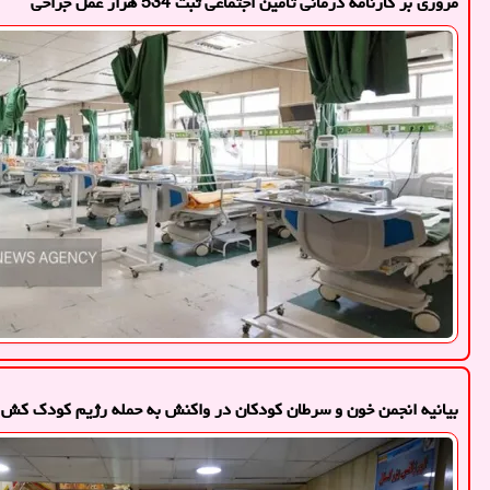
مروری بر کارنامه درمانی تامین اجتماعی ثبت 534 هزار عمل جراحی
بیانیه انجمن خون و سرطان کودکان در واکنش به حمله رژیم کودک کش آ