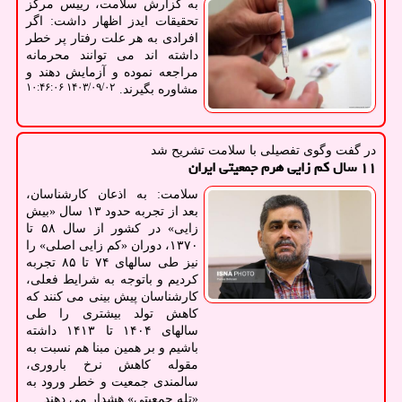
به گزارش سلامت، رییس مرکز
تحقیقات ایدز اظهار داشت: اگر
افرادی به هر علت رفتار پر خطر
داشته اند می توانند محرمانه
مراجعه نموده و آزمایش دهند و
۱۴۰۳/۰۹/۰۲ ۱۰:۴۶:۰۶
مشاوره بگیرند.
در گفت وگوی تفصیلی با سلامت تشریح شد
۱۱ سال کم زایی هرم جمعیتی ایران
سلامت: به اذعان کارشناسان،
بعد از تجربه حدود ۱۳ سال «بیش
زایی» در کشور از سال ۵۸ تا
۱۳۷۰، دوران «کم زایی اصلی» را
نیز طی سالهای ۷۴ تا ۸۵ تجربه
کردیم و باتوجه به شرایط فعلی،
کارشناسان پیش بینی می کنند که
کاهش تولد بیشتری را طی
سالهای ۱۴۰۴ تا ۱۴۱۳ داشته
باشیم و بر همین مبنا هم نسبت به
مقوله کاهش نرخ باروری،
سالمندی جمعیت و خطر ورود به
«تله جمعیتی» هشدار می دهند...