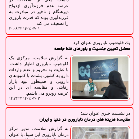
عرصه عدم فرزندآوری ازدواج
دیرهنگام و تاخیر در مبادرت به
فرزندآوری بوده که قدرت باروری
را تضعیف می کند.
۱۴۰۲/۰۴/۰۱ ۲۰:۰۸:۳۲
یك فلوشیپ ناباروری عنوان كرد:
معضل تعیین جنسیت و باورهای غلط جامعه
به گزارش سلامت، مرکزی یک
فلوشیپ ناباروری اظهار داشت:
با عنایت به تحریم و عدم واردات
دارو به کشور، بشدت با کمبودهای
دارویی و همینطور نبود بازار
رقابتی و مقایسه ای در این
عرصه روبرو می باشیم.
۱۴۰۲/۰۳/۰۳ ۱۴:۲۳:۲۴
در نشست خبری عنوان شد؛
مقایسه هزینه های درمان ناباروری در دنیا و ایران
به گزارش سلامت، مدیر مرکز
درمان ناباروری ابن سینا، با عنوان