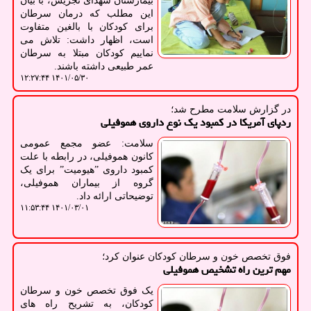
بیمارستان شهدای تجریش، با بیان
این مطلب که درمان سرطان
برای کودکان با بالغین متفاوت
است، اظهار داشت: تلاش می
نماییم کودکان مبتلا به سرطان
عمر طبیعی داشته باشند.
۱۴۰۱/۰۵/۳۰ ۱۲:۲۷:۴۴
در گزارش سلامت مطرح شد؛
ردپای آمریکا در کمبود یک نوع داروی هموفیلی
سلامت: عضو مجمع عمومی
کانون هموفیلی، در رابطه با علت
کمبود داروی ˮهیومیتˮ برای یک
گروه از بیماران هموفیلی،
توضیحاتی ارائه داد.
۱۴۰۱/۰۳/۰۱ ۱۱:۵۳:۴۴
فوق تخصص خون و سرطان كودكان عنوان كرد؛
مهم ترین راه تشخیص هموفیلی
یک فوق تخصص خون و سرطان
کودکان، به تشریح راه های