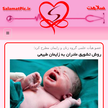
منو
عصو هیأت علمی گروه زنان و زایمان مطرح كرد؛
روش تشویق مادران به زایمان طبیعی