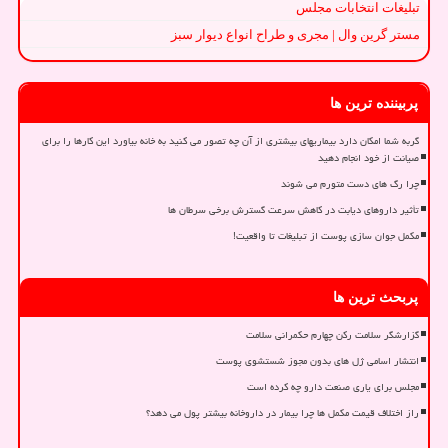
تبلیغات انتخابات مجلس
مستر گرین وال | مجری و طراح انواع دیوار سبز
پربیننده ترین ها
گربه شما امکان دارد بیماریهای بیشتری از آن چه تصور می کنید به خانه بیاورد این کارها را برای
صیانت از خود انجام دهید
چرا رگ های دست متورم می شوند
تأثیر داروهای دیابت در کاهش سرعت گسترش برخی سرطان ها
مکمل جوان سازی پوست از تبلیغات تا واقعیت!
پربحث ترین ها
گزارشگر سلامت رکن چهارم حکمرانی سلامت
انتشار اسامی ژل های بدون مجوز شستشوی پوست
مجلس برای یاری صنعت دارو چه کرده است
راز اختلاف قیمت مکمل ها چرا بیمار در داروخانه بیشتر پول می دهد؟