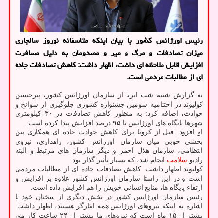
رئیس اورژانس کشور با بیان اینکه متاسفانه نوروز سالجاری
میزان تصادفات و مرگ و میر و مصدومان به دلیل مسافرت
افزایش قابل ملاحظه ای داشت، اظهار داشت: کاهش تصادفات جاده
ای از مطالبات مردمی است.
به گزارش شنبه شب ایرنا از سازمان اورژانس کشور، پیرحسین
کولیوند در اختتامیه سومین جشنواره کشوری جلوگیری از سوانح و
حوادث، اضافه کرد: به منظور کاهش تصادفات در ۳۰ کیلومتری
شهرها پایگاه های اورژانس تا ۹۵ درصد افزایش پیدا کرده است.
او افزود: قبل از کرونا برای کاهش حوادث جاده ای همکاری بین
بخشی خوبی میان سازمان اورزانس کشور، راهداری، نیروی
انتظامی، سازمان هلال احمر و دیگر سازمان های مرتبط و البته
رادیو
سلامت
انجام شد، که بسیار تأثیر گذار بود.
کولیوند اظهار داشت: کاهش تصادفات جاده ای از مطالبات مردمی
است و در این راستا سازمان اورژانس کشور علاوه بر افزایش و
ارتقاء پایگاه ها، منابع انسانی خویش را هم افزایش داده است.
رئیس سازمان اورژانس کشور در بخش دیگری از سخنان خود با
اشاره به اینکه نیروهای اورژانس همه ایثارگر هستند، اظهار داشت:
بیشتر از ۱۵ ماه است که نیروهای ما بیشتر از ۲۴ ساعت کار می