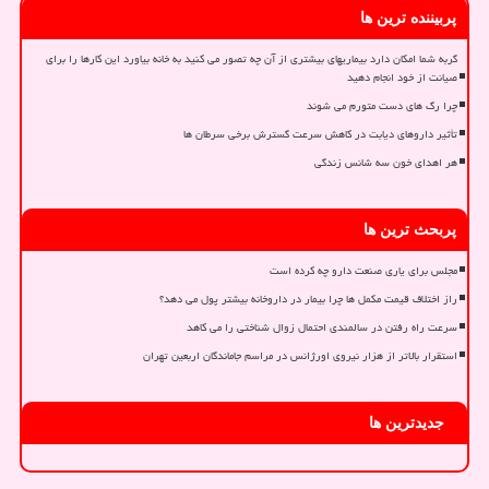
پربیننده ترین ها
گربه شما امکان دارد بیماریهای بیشتری از آن چه تصور می کنید به خانه بیاورد این کارها را برای
صیانت از خود انجام دهید
چرا رگ های دست متورم می شوند
تأثیر داروهای دیابت در کاهش سرعت گسترش برخی سرطان ها
هر اهدای خون سه شانس زندگی
پربحث ترین ها
مجلس برای یاری صنعت دارو چه کرده است
راز اختلاف قیمت مکمل ها چرا بیمار در داروخانه بیشتر پول می دهد؟
سرعت راه رفتن در سالمندی احتمال زوال شناختی را می کاهد
استقرار بالاتر از هزار نیروی اورژانس در مراسم جاماندگان اربعین تهران
جدیدترین ها