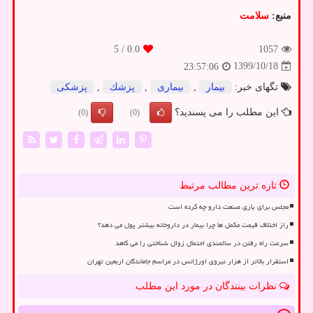
منبع:
سلامت
/ 5
0.0
1057
1399/10/18
23:57:06
تگهای خبر:
بیمار
,
بیماری
,
پزشك
,
پزشكی
این مطلب را می پسندید؟
(0)
(0)
تازه ترین مطالب مرتبط
مجلس برای یاری صنعت دارو چه کرده است
راز اختلاف قیمت مکمل ها چرا بیمار در داروخانه بیشتر پول می دهد؟
سرعت راه رفتن در سالمندی احتمال زوال شناختی را می کاهد
استقرار بالاتر از هزار نیروی اورژانس در مراسم جاماندگان اربعین تهران
نظرات بینندگان در مورد این مطلب