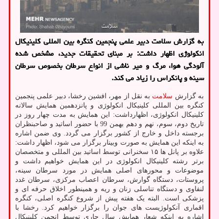
به گزارش سلامت دبیر علمی پنجمین کنگره بین المللی کلینیکال
انکولوژی اظهار داشت: بر مبنای تحقیقات جدید، مشخص شده
آلودگی هوا، مرگ و میر ناشی از انواع سرطان بخصوص سرطان
سینه و پانکراس را زیاد می کند.
به گزارش
سلامت
به نقل از مهر، افشین رخشا، دبیر علمی پنجمین
کنگره بین المللی کلینیکال انکولوژی و پانزدهمین همایش سالانه
کلینیکال انکولوژی، اظهارداشت: این همایش به مدت چهار روز در
تاریخ دوم، سوم، نهم و دهم بهمن 99 با حضور اساتید و صاحبنظران
برجسته داخل و خارج از کشور برگزار می گردد. وی ضمن اشاره
به اینکه این همایش به صورت وبینار برگزار می شود، اظهار داشت:
علاوه بر پانل ها ۱۵ سخنرانی توسط اساتید بین المللی و متخصصان
برتر رشته کلینیکال انکولوژی در این همایش خواهیم داشت و
موضوعات و محورهای اصلی همایش در مورد سرطان سینه،
پروستات، دستگاه گوارش، سرطان اعصاب مرکزی، سرطان غدد
لنفاوی و دستگاه تناسلی زنان و ریه و همینطور اخلاق حرفه ای و
پزشکی است. البته یک هفته پیش از شروع کنگره اصلی، کنگره
اقماری آنکولوژیست های جوان را برگزار خواهیم کرد. رخشا با
اشاره به اینکه شعار همایش سال جاری توسط انجمن کلینیکال