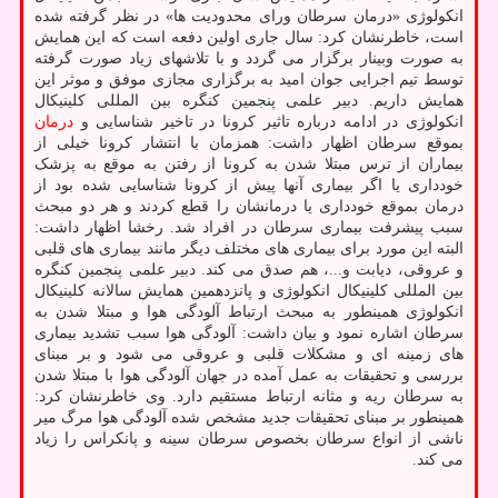
انکولوژی «درمان سرطان ورای محدودیت ها» در نظر گرفته شده
است، خاطرنشان کرد: سال جاری اولین دفعه است که این همایش
به صورت وبینار برگزار می گردد و با تلاشهای زیاد صورت گرفته
توسط تیم اجرایی جوان امید به برگزاری مجازی موفق و موثر این
همایش داریم. دبیر علمی پنجمین کنگره بین المللی کلینیکال
انکولوژی در ادامه درباره تاثیر کرونا در تاخیر شناسایی و
درمان
بموقع سرطان اظهار داشت: همزمان با انتشار کرونا خیلی از
بیماران از ترس مبتلا شدن به کرونا از رفتن به موقع به پزشک
خودداری یا اگر بیماری آنها پیش از کرونا شناسایی شده بود از
درمان بموقع خودداری یا درمانشان را قطع کردند و هر دو مبحث
سبب پیشرفت بیماری سرطان در افراد شد. رخشا اظهار داشت:
البته این مورد برای بیماری های مختلف دیگر مانند بیماری های قلبی
و عروقی، دیابت و...، هم صدق می کند. دبیر علمی پنجمین کنگره
بین المللی کلینیکال انکولوژی و پانزدهمین همایش سالانه کلینیکال
انکولوژی همینطور به مبحث ارتباط آلودگی هوا و مبتلا شدن به
سرطان اشاره نمود و بیان داشت: آلودگی هوا سبب تشدید بیماری
های زمینه ای و مشکلات قلبی و عروقی می شود و بر مبنای
بررسی و تحقیقات به عمل آمده در جهان آلودگی هوا با مبتلا شدن
به سرطان ریه و مثانه ارتباط مستقیم دارد. وی خاطرنشان کرد:
همینطور بر مبنای تحقیقات جدید مشخص شده آلودگی هوا مرگ میر
ناشی از انواع سرطان بخصوص سرطان سینه و پانکراس را زیاد
می کند.