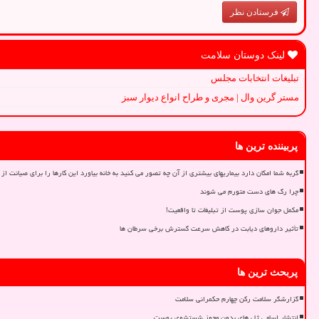
فرستادن نظر
لینک دوستان سلامت
تبلیغات انتخابات مجلس
مستر گرین وال | مجری و طراح انواع دیوار سبز
پربیننده ترین ها
گربه شما امکان دارد بیماریهای بیشتری از آن چه تصور می کنید به خانه بیاورد این کارها را برای صیانت از 
چرا رگ های دست متورم می شوند
مکمل جوان سازی پوست از تبلیغات تا واقعیت!
تأثیر داروهای دیابت در کاهش سرعت گسترش برخی سرطان ها
پربحث ترین ها
گزارشگر سلامت رکن چهارم حکمرانی سلامت
انتشار اسامی ژل های بدون مجوز شستشوی پوست