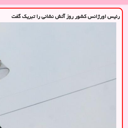
رئیس اورژانس كشور روز آتش نشانی را تبریك گفت