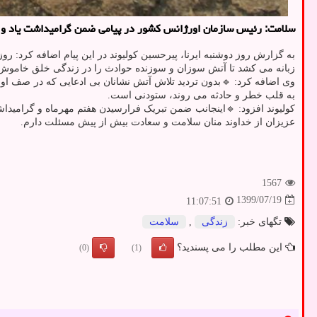
سلامت: رئیس سازمان اورژانس كشور در پیامی ضمن گرامیداشت یاد و خ
به گزارش روز دوشنبه ایرنا، پیرحسین کولیوند در این پیام اضافه کرد
زبانه می کشد تا آتش سوزان و سوزنده حوادث را در زندگی خلق خاموش 
وی اضافه کرد: 🔹بدون تردید تلاش آتش نشانان بی ادعایی که در صف او
به قلب خطر و حادثه می روند، ستودنی است.
کولیوند افزود: 🔹اینجانب ضمن تبریک فرارسیدن هفتم مهرماه و گرامید
عزیزان از خداوند منان سلامت و سعادت بیش از پیش مسئلت دارم.
1567
1399/07/19
11:07:51
تگهای خبر:
زندگی
,
سلامت
این مطلب را می پسندید؟
(0)
(1)