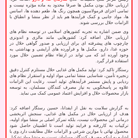
ارزیابی حلال بودن مکمل ها صرفا محدود به ماده مؤثره نیست و
تمامی اجزای فرمولاسیون همچون رنگ ها، طعم دهنده ها، اسانس
ها، مواد جانبی و کمک فرآیندها هم باید از نظر منشا و انطباق با
الزامات حلال بررسی شوند.
وی ضمن اشاره به تجربه کشورهای اسلامی در توسعه نظام های
ارزیابی حلال اضافه کرد: کشورهایی مانند مالزی و اندونزی
چارچوب های پیشرفته ای برای ارزیابی و صدور گواهی حلال در
حوزه غذا، دارو، مکمل ها و فرآورده های آرایشی و بهداشتی به
وجود آورده اند که می تواند در ارتقاء نظام تضمین حلال مورد
استفاده قرار گیرد.
رستگار تاکید کرد: تولید مکمل های غذایی حلال مستلزم کنترل دقیق
زنجیره تأمین، شناسایی منشا تمامی مواد اولیه و استقرار نظام های
ردیابی و پایش مستمر فرآیندهای تولید است. رعایت این الزامات
علاوه بر پاسخگویی به نیاز مصرف کنندگان مسلمان، به توسعه
بازار محصولات حلال و افزایش اعتماد عمومی کمک می نماید.
به گزارش سلامت به نقل از ایفدانا، حسین رستگار اضافه کرد:
هدف از ارزیابی حلال در مکمل های غذایی، سنجش اثربخشی
درمانی این محصولات نیست، بلکه تمرکز اصلی بر منشا مواد اولیه،
ترکیبات به کاررفته و فرایند تولید است تا اطمینان حاصل شود
محصول نهائی با موازین شرعی و الزامات حلال مطابقت دارد.وی با
اشاره به اینکه مصرف کنندگان مسلمان نسبت به منشا مواد تشکیل