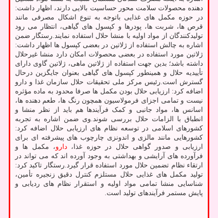
دهنده محصولات سلامت محور حساسیت بالایی دارند، اظهار داشت:
در حوزه مکمل های غذایی باتوجه به تنوع اشکال مصرفی مانند
قرص ها، شربت ها، پودرها و کپسول های گیاهی، انتظار می رود
تولیدکنندگان از مواد اولیه با منشا حلال استفاده نمایند.رستگار ضمن
اشاره به چالش استفاده از ژلاتین در بعضی کپسول ها اظهار داشت:
ژلاتین مورد استفاده در بعضی محصولات امکان دارد منشا غیرحلال
داشته باشد؛ بدین جهت استفاده از ژلاتین ماهی، ژلاتین گاوی دارای
تأییدیه حلال و همینطور کپسول های گیاهی بعنوان جایگزین درحال
گسترش است.رئیس مرکز ملی تحقیقات حلال سازمان غذا و دارو
اضافه کرد: ارزیابی حلال بودن مکمل ها صرفا محدود به ماده مؤثره
نیست و تمامی اجزای فرمولاسیون همچون رنگ ها، طعم دهنده ها،
اسانس ها، مواد جانبی و کمک فرآیندها هم باید از نظر منشا و
انطباق با الزامات حلال بررسی شوند.وی ضمن اشاره به تجربه
کشورهای اسلامی در توسعه نظام های ارزیابی حلال اضافه کرد:
کشورهایی مانند مالزی و اندونزی چارچوب های پیشرفته ای برای
ارزیابی و صدور گواهی حلال در حوزه غذا،
دارو
، مکمل ها و
فرآورده های آرایشی و بهداشتی به وجود آورده اند که می تواند در
ارتقاء نظام تضمین حلال مورد استفاده قرار گیرد.رستگار تاکید کرد:
تولید مکمل های غذایی حلال مستلزم کنترل دقیق زنجیره تأمین،
شناسایی منشا تمامی مواد اولیه و استقرار نظام های ردیابی و
پایش مستمر فرآیندهای تولید است.