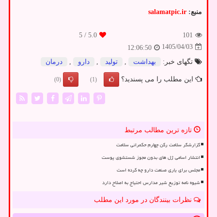
منبع:
salamatpic.ir
/ 5
5.0
101
1405/04/03
12:06:50
تگهای خبر:
بهداشت
,
تولید
,
دارو
,
درمان
این مطلب را می پسندید؟
(0)
(1)
تازه ترین مطالب مرتبط
گزارشگر سلامت رکن چهارم حکمرانی سلامت
انتشار اسامی ژل های بدون مجوز شستشوی پوست
مجلس برای یاری صنعت دارو چه کرده است
شیوه نامه توزیع شیر مدارس احتیاج به اصلاح دارد
نظرات بینندگان در مورد این مطلب