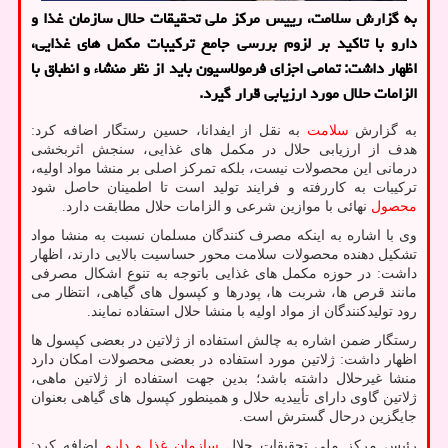
به گزارش سلامت، رییس مرکز ملی تحقیقات حلال سازمان غذا و
دارو با تاکید بر لزوم بررسی جامع ترکیبات مکمل های غذایی،
اظهار داشت: تمامی اجزای فرمولاسیون باید از نظر منشاء و انطباق با
الزامات حلال مورد ارزیابی قرار گیرد.
به گزارش
سلامت
به نقل از ایفدانا، حسین رستگار اضافه کرد:
هدف از ارزیابی حلال در مکمل های غذایی، سنجش اثربخشی
درمانی این محصولات نیست، بلکه تمرکز اصلی بر منشا مواد اولیه،
ترکیبات به کاررفته و فرایند تولید است تا اطمینان حاصل شود
محصول
نهائی با موازین شرعی و الزامات حلال مطابقت دارد.
وی با اشاره به اینکه مصرف کنندگان مسلمان نسبت به منشا مواد
تشکیل دهنده محصولات سلامت محور حساسیت بالایی دارند، اظهار
داشت: در حوزه مکمل های غذایی باتوجه به تنوع اشکال مصرفی
مانند قرص ها، شربت ها، پودرها و کپسول های گیاهی، انتظار می
رود تولیدکنندگان از مواد اولیه با منشا حلال استفاده نمایند.
رستگار ضمن اشاره به چالش استفاده از ژلاتین در بعضی کپسول ها
اظهار داشت: ژلاتین مورد استفاده در بعضی محصولات امکان دارد
منشا غیرحلال داشته باشد؛ بدین جهت استفاده از ژلاتین ماهی،
ژلاتین گاوی دارای تأییدیه حلال و همینطور کپسول های گیاهی بعنوان
جایگزین درحال گسترش است.
رئیس مرکز ملی تحقیقات حلال
سازمان غذا و دارو
اضافه کرد: