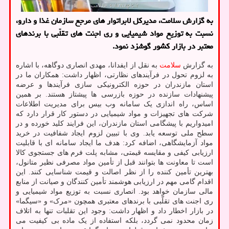
به گزارش سلامت، مدیرکل لابراتوار های مرجع سازمان غذا و دارو،
نسبت به توزیع مواد شیمیایی و ری اجنت های تقلّبی با برندهای
معتبر در بازار کشور گوشزد نمود.
به گزارش
سلامت
به نقل از ایفدانا، مهدی انصاری دوگاهه، با اشاره
به لزوم تحول در فرآیندهای نظارتی، اظهار داشت: همکاران ما در
استان مازندران در حوزه الکترونیکی سازی فرآیندها و عرضه
پیشنهادات سازنده در حوزه بازرسی ها پیشتاز هستند. بر همین
اساس، راه اندازی یک سامانه وب بیس برای مدیریت اطلاعات
شرکت های تجهیزات و مواد شیمیایی در دستور کار قرار دارد که
امیدواریم با پیشگامی استان مازندران، این فرایند کلید خورده و در
سطح ملی توسعه یابد. وی با تبیین لزوم ایجاد شفافیت در خرید
مواد آزمایشگاهی، اضافه کرد: هدف ما ایجاد سامانه ای با قابلیت
ارزیابی کیفی و مقایسه قیمتی، مشابه پلت فرم های جستجوی کالا
است تا معاونت ها بتوانند قبل از تأمین مواد مصرفی نظیر متانول،
بهترین تأمین کننده را از نظر اصالت و قیمت شناسایی کنند. این
اقدام گامی مهم در ارزیابی هوشمند تأمین کنندگان و صیانت از منابع
مالی سازمان خواهد بود. انصاری نسبت به توزیع مواد شیمیایی و
ری اجنت های تقلّبی با برندهای معتبری همچون «مرک» و «سیگما»
در بازار اخطار داد و اظهار داشت: وجود این تقلبات تنها به اتلاف
زمان محدود نمی گردد، بلکه استفاده از یک ماده بی کیفیت می