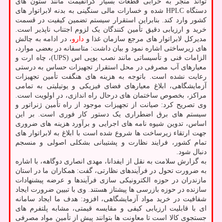
تواند منجر به خرابی قطعات بسیار گرانقیمت مانند ستون های
دستگاه HPLC شده و خسارات مالی سنگینی به بدنه لابراتوار های
کشور وارد کند. بنابراین استقرار سیستم تضمین کیفیت در قسمت
خرید و ارزیابی دقیق تأمین کنندگان یک لزوم اجتناب ناپذیر است.
مدیرکل لابراتوار های مرجع سازمان غذا و
دارو
، در ادامه به چالش
های زیرساختی اشاره نمود و بیان داشت: متاسفانه در بعضی موارد،
الزامات فنی و تأسیساتی مانند نصب یوپی اس (UPS)، چاه ارت و
معیارهای آب مصرفی در محل استقرار تجهیزات حساس به درستی
رعایت نشده است. باتوجه به هزینه های هنگفت تأمین تجهیزات
آزمایشگاهی، ابلاغ معیارهای فضای فیزیکی و یوتیلیتی به تمامی
مراکز، بخصوص ساختمان های درحال راه اندازی، در اولویت است.
وی تصریح کرد: صیانت از تجهیزات موجود از راه تأمین ژنراتور و
سیستم های برق اضطراری یک دستور کار فوری است. بر این
اساس، تدوین شیوه نامه های اجرایی و برآورد هزینه های ضروری
جهت ارتقاء زیرساخت ها شروع شده است با ابلاغ به لابراتوار های
تمام کشور، فرایند نظارت و پشتیبانی بشکلی اصولی و منسجم
دنبال شود.
به گزارش سلامت به نقل از ایفدانا، مهدی انصاری دوگاهه، با اشاره
به ضرورت تحول در فرآیندهای نظارتی، گفت: همکاران ما در استان
مازندران در حوزه الکترونیکی سازی فرآیندها و عرضه پیشنهادات
سازنده در حوزه بازرسی ها پیشتاز هستند. وی با تبیین ضرورت ایجاد
شفافیت در خرید مواد آزمایشگاهی، افزود: هدف ما ایجاد سامانه
ای با قابلیت ارزیابی کیفی و مقایسه قیمتی، مشابه پلتفرم های
جستجوی کالا است تا معاونت ها بتوانند پیش از تأمین مواد مصرفی