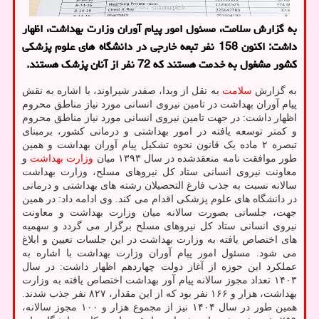
به گزارش سلامت، مسئول امور پیام آوران وزارت بهداشت، اظهار
داشت: اکنون 158 نفر تبعه خارجی در دانشگاه های علوم پزشکی
کشور مشغول به خدمت هستند که 72 نفر از آنان پزشک هستند.
به گزارش
سلامت
به نقل از وبدا، صفدر شیراوند، با اشاره به نقش
پیام آوران بهداشت در تامین نیروی انسانی مورد نیاز مناطق محروم
اظهار داشت: در جهت تامین نیروی انسانی مورد نیاز مناطق محروم
و کمتر توسعه یافته در امور بهداشتی و درمانی کشور، برمبنای
تبصره ۲ ماده یک قانون نحوه تشکیل پیام آوران بهداشت و همین
طور موافقت نامه منعقدشده در سال ۱۳۹۳ میان
وزارت بهداشت
و
معاونت نیروی انسانی ستاد کل نیروهای مسلح، وزارت بهداشت
سالانه نسبت به جذب فارغ التحصیلان رشته های بهداشتی و درمانی
در دانشگاه های علوم پزشکی اقدام می کند. وی ادامه داد: در همین
جهت، جلساتی بصورت سالانه میان وزارت بهداشت و معاونت
نیروی انسانی ستاد کل نیروهای مسلح برگزار می گردد و سهمیه
های اختصاص یافته به وزارت بهداشت در این جلسات تعیین و ابلاغ
می شود. مسئول امور پیام آوران وزارت بهداشت با اشاره به
عملکرد این حوزه از آغاز دولت چهاردهم اظهار داشت: در سال
۱۴۰۳ تعداد مجوز سالانه پیام آور بهداشت اختصاص یافته به وزارت
بهداشت، هزار و ۱۶۶ نفر بود که از این مقدار، ۸۲۷ نفر جذب شدند.
همین طور در سال ۱۴۰۴ نیز از مجموع هزار و ۱۰۰ مجوز سالانه،