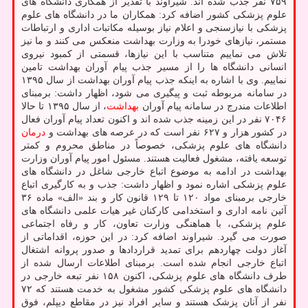
۷۵۹ نفر جذب شده اند. شیراوند با تقدیر از همکاری دانشگاه های
علوم پزشکی کشور اضافه کرد: همکاران ما در دانشگاه های علوم
پزشکی با نیازسنجی و اعلام نیاز بوسیله مکاتبات اداری و ارتباطات
مستمر، نیازهای خودرا به وزارت بهداشت منعکس می کنند و ما نیز
تلاش می نماییم متناسب با این نیازها، قسمتی از کمبود نیروی
انسانی دانشگاه ها را از مسیر جذب پیام آوران بهداشت تامین
نماییم. وی با اشاره به اینکه جذب پیام آوران بهداشت از سال ۱۳۹۵
در سامانه مربوطه ثبت و پیگیری می شود، اظهار داشت: برمبنای
اطلاعات مندرج در سامانه پیام آوران
بهداشت
، از سال ۱۳۹۵ تا حالا
۷۰۴۶ نفر در این زمینه جذب شده اند و اکنون تعداد پیام آوران فعال
در کشور هزار و ۶۲۷ نفر است که در عرصه های بهداشت و
درمان
دانشگاه های علوم پزشکی، خصوصاً در مناطق محروم و کمتر
توسعه یافته، مشغول فعالیت هستند. مسئول امور پیام آوران وزارت
بهداشت در ادامه به موضوع اتباع خارجی شاغل در دانشگاه های
علوم پزشکی اشاره نمود و اظهار داشت: جذب و به کارگیری اتباع
خارجی برمبنای مواد ۱۲۰ تا ۱۲۹ قانون کار و بند «الف» ماده ۳۶
آئین نامه اداری و استخدامی کارکنان غیر هیات علمی دانشگاه های
علوم پزشکی، با هماهنگی وزارت تعاون، کار و رفاه اجتماعی
صورت می گیرد. شیراوند اضافه کرد: در این حوزه، اقداماتی از
آغاز دولت چهاردهم برای تمدید قراردادها و صدور پروانه اشتغال
اتباع خارجی انجام شده است. برمبنای اطلاعات ارسال شده از
طرف دانشگاه های علوم پزشکی، اکنون ۱۵۸ نفر تبعه خارجی در
دانشگاه های علوم پزشکی کشور مشغول به خدمت هستند که ۷۲
نفر از آنان پزشک هستند و سایر افراد نیز در مقاطع دیپلم، فوق