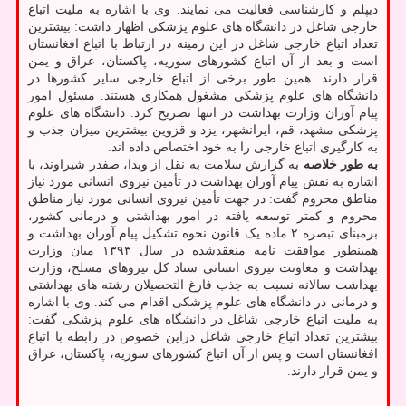
دیپلم و کارشناسی فعالیت می نمایند. وی با اشاره به ملیت اتباع
خارجی شاغل در دانشگاه های علوم پزشکی اظهار داشت: بیشترین
تعداد اتباع خارجی شاغل در این زمینه در ارتباط با اتباع افغانستان
است و بعد از آن اتباع کشورهای سوریه، پاکستان، عراق و یمن
قرار دارند. همین طور برخی از اتباع خارجی سایر کشورها در
دانشگاه های علوم پزشکی مشغول همکاری هستند. مسئول امور
پیام آوران وزارت بهداشت در انتها تصریح کرد: دانشگاه های علوم
پزشکی مشهد، قم، ایرانشهر، یزد و قزوین بیشترین میزان جذب و
به کارگیری اتباع خارجی را به خود اختصاص داده اند.
به طور خلاصه
به گزارش سلامت به نقل از وبدا، صفدر شیراوند، با
اشاره به نقش پیام آوران بهداشت در تأمین نیروی انسانی مورد نیاز
مناطق محروم گفت: در جهت تأمین نیروی انسانی مورد نیاز مناطق
محروم و کمتر توسعه یافته در امور بهداشتی و درمانی کشور،
برمبنای تبصره ۲ ماده یک قانون نحوه تشکیل پیام آوران بهداشت و
همینطور موافقت نامه منعقدشده در سال ۱۳۹۳ میان وزارت
بهداشت و معاونت نیروی انسانی ستاد کل نیروهای مسلح، وزارت
بهداشت سالانه نسبت به جذب فارغ التحصیلان رشته های بهداشتی
و درمانی در دانشگاه های علوم پزشکی اقدام می کند. وی با اشاره
به ملیت اتباع خارجی شاغل در دانشگاه های علوم پزشکی گفت:
بیشترین تعداد اتباع خارجی شاغل دراین خصوص در رابطه با اتباع
افغانستان است و پس از آن اتباع کشورهای سوریه، پاکستان، عراق
و یمن قرار دارند.