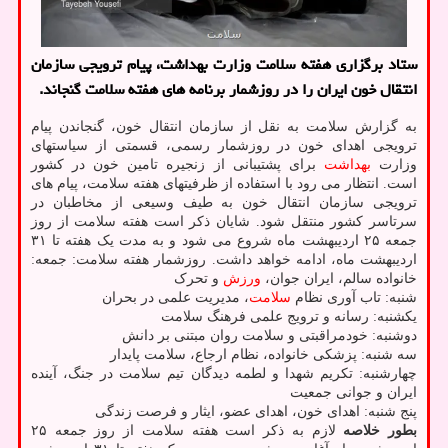
ستاد برگزاری هفته سلامت وزارت بهداشت، پیام ترویجی سازمان
انتقال خون ایران را در روزشمار برنامه های هفته سلامت گنجاند.
به گزارش سلامت به نقل از سازمان انتقال خون، گنجاندن پیام
ترویجی اهدای خون در روزشمار رسمی، قسمتی از سیاستهای
وزارت
بهداشت
برای پشتیبانی از زنجیره تامین خون در کشور
است. انتظار می رود با استفاده از ظرفیتهای هفته سلامت، پیام های
ترویجی سازمان انتقال خون به طیف وسیعی از مخاطبان در
سرتاسر کشور منتقل شود. شایان ذکر است هفته سلامت از روز
جمعه ۲۵ اردیبهشت ماه شروع می شود و به مدت یک هفته تا ۳۱
اردیبهشت ماه، ادامه خواهد داشت. روزشمار هفته سلامت: جمعه:
خانواده سالم، ایران جوان،
ورزش
و تحرک
شنبه: تاب آوری نظام
سلامت
، مدیریت علمی در بحران
یکشنبه: رسانه و ترویج علمی فرهنگ سلامت
دوشنبه: خودمراقبتی و سلامت روان مبتنی بر دانش
سه شنبه: پزشکی خانواده، نظام ارجاع، سلامت پایدار
چهارشنبه: تکریم شهدا و لطمه دیدگان تیم سلامت در جنگ، آینده
ایران و جوانی جمعیت
پنج شنبه: اهدای خون، اهدای عضو، ایثار و فرصت زندگی
بطور خلاصه
لازم به ذکر است هفته سلامت از روز جمعه ۲۵