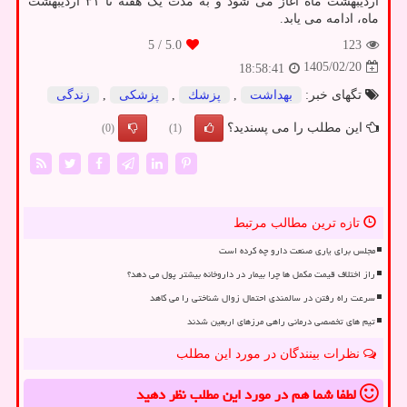
اردیبهشت ماه آغاز می شود و به مدت یک هفته تا ۳۱ اردیبهشت
ماه، ادامه می یابد.
/ 5
5.0
123
1405/02/20
18:58:41
تگهای خبر:
بهداشت
,
پزشك
,
پزشكی
,
زندگی
این مطلب را می پسندید؟
(0)
(1)
تازه ترین مطالب مرتبط
مجلس برای یاری صنعت دارو چه کرده است
راز اختلاف قیمت مکمل ها چرا بیمار در داروخانه بیشتر پول می دهد؟
سرعت راه رفتن در سالمندی احتمال زوال شناختی را می کاهد
تیم های تخصصی درمانی راهی مرزهای اربعین شدند
نظرات بینندگان در مورد این مطلب
لطفا شما هم
در مورد این مطلب
نظر دهید