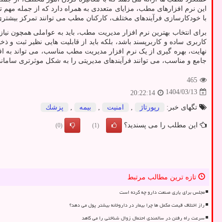
این نرم ‌افزارهای مطب، مزایای متعددی به همراه دارد که از جمله مهم 
با خودکارسازی فرآیندهای مختلف، کارکنان مطب می ‌توانند تمرکز بیشتری
برای انتخاب بهترین نرم ‌افزار مدیریت مطب، باید به عواملی همچون نیا
کاربری ساده و کاربرپسند باشد، بلکه باید از قابلیت ‌هایی نظیر ثبت و ذخ
نهایت، بهره ‌گیری از یک نرم‌ افزار مدیریت مطب مناسب، می ‌تواند به ا
جامع و مناسب، می ‌توانند فرآیندهای مدیریتی را به شکل موثرتری ساما
465
1404/03/13
20:22:14
تگهای خبر:
رپورتاژ
,
امنیت
,
بیمه
,
پزشك
این مطلب را می پسندید؟
(0)
(1)
تازه ترین مطالب مرتبط
مجلس برای یاری صنعت دارو چه کرده است
راز اختلاف قیمت مکمل ها چرا بیمار در داروخانه بیشتر پول می دهد؟
سرعت راه رفتن در سالمندی احتمال زوال شناختی را می کاهد