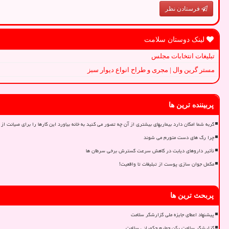
فرستادن نظر
لینک دوستان سلامت
تبلیغات انتخابات مجلس
مستر گرین وال | مجری و طراح انواع دیوار سبز
پربیننده ترین ها
گربه شما امکان دارد بیماریهای بیشتری از آن چه تصور می کنید به خانه بیاورد این کارها را برای صیانت از 
چرا رگ های دست متورم می شوند
تأثیر داروهای دیابت در کاهش سرعت گسترش برخی سرطان ها
مکمل جوان سازی پوست از تبلیغات تا واقعیت!
پربحث ترین ها
پیشنهاد اعطای جایزه ملی گزارشگر سلامت
گزارشگر سلامت رکن چهارم حکمرانی سلامت