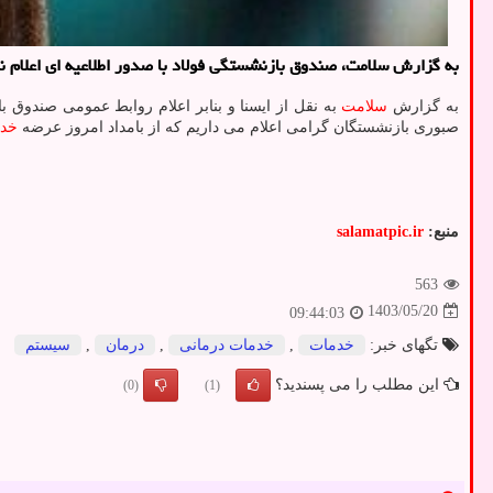
به گزارش سلامت، صندوق بازنشستگی فولاد با صدور اطلاعیه ای اعلام ن
به گزارش
سلامت
به نقل از ایسنا و بنابر اعلام روابط عمومی صندوق 
صبوری بازنشستگان گرامی اعلام می داریم که از بامداد امروز عرضه
خد
منبع:
salamatpic.ir
563
1403/05/20
09:44:03
تگهای خبر:
خدمات
,
خدمات درمانی
,
درمان
,
سیستم
این مطلب را می پسندید؟
(0)
(1)