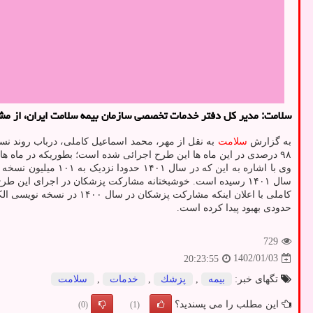
سلامت: مدیر کل دفتر خدمات تخصصی سازمان بیمه سلامت ایران، از م
به گزارش
سلامت
به نقل از مهر، محمد اسماعیل کاملی، درباب روند ن
۹۸ درصدی در این ماه ها این طرح اجرائی شده است؛ بطوریکه در ماه های دی و بهمن بین ۸ تا ۹ میلیون میزان نسخه نویسی الکترونیکی بوده است.
سال ۱۴۰۱ رسیده است. خوشبختانه مشارکت پزشکان در اجرای این طرح در مقایسه با سال ۱۴۰۰ بالا رفته و به بالای ۹۸ درصد و حتی در بعضی استانها به بالای ۹۹ درصد رسیده است.
حدودی بهبود پیدا کرده است.
729
1402/01/03
20:23:55
تگهای خبر:
بیمه
,
پزشك
,
خدمات
,
سلامت
این مطلب را می پسندید؟
(0)
(1)