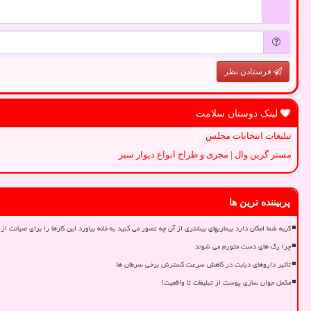
فرستادن نظر
لینک دوستان سلامت
تبلیغات انتخابات مجلس
مستر گرین وال | مجری و طراح انواع دیوار سبز
پربیننده ترین ها
گربه شما امکان دارد بیماریهای بیشتری از آن چه تصور می کنید به خانه بیاورد این کارها را برای صیانت از 
چرا رگ های دست متورم می شوند
تأثیر داروهای دیابت در کاهش سرعت گسترش برخی سرطان ها
مکمل جوان سازی پوست از تبلیغات تا واقعیت!