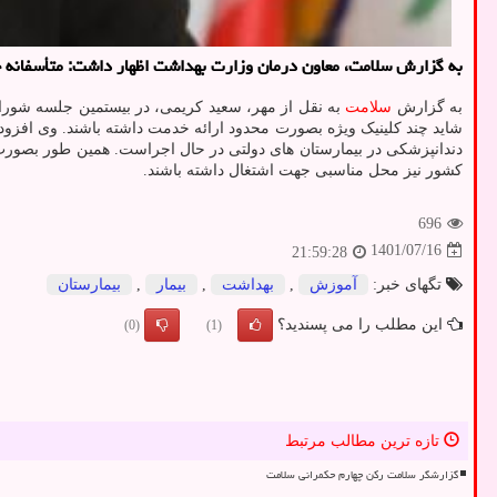
به گزارش سلامت، معاون درمان وزارت بهداشت اظهار داشت: متأسفانه
به گزارش
سلامت
به نقل از مهر، سعید کریمی، در بیستمین جلسه شورا
شاید چند کلینیک ویژه بصورت محدود ارائه خدمت داشته باشند. وی افز
دندانپزشکی در بیمارستان های دولتی در حال اجراست. همین طور بصورت
کشور نیز محل مناسبی جهت اشتغال داشته باشند.
696
1401/07/16
21:59:28
تگهای خبر:
آموزش
,
بهداشت
,
بیمار
,
بیمارستان
این مطلب را می پسندید؟
(0)
(1)
تازه ترین مطالب مرتبط
گزارشگر سلامت رکن چهارم حکمرانی سلامت