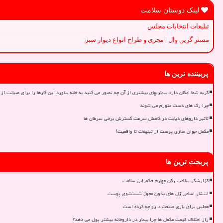
لینک دوستان سلامت
تبلیغات انتخابات مجلس
مستر گرین وال | مجری و طراح انواع دیوار سبز
پربیننده ترین ها
گربه شما امکان دارد بیماریهای بیشتری از آن چه تصور می کنید به خانه بیاورد این کارها را برای صیانت از 
چرا رگ های دست متورم می شوند
تأثیر داروهای دیابت در کاهش سرعت گسترش برخی سرطان ها
مکمل جوان سازی پوست از تبلیغات تا واقعیت!
پربحث ترین ها
گزارشگر سلامت رکن چهارم حکمرانی سلامت
انتشار اسامی ژل های بدون مجوز شستشوی پوست
مجلس برای یاری صنعت دارو چه کرده است
راز اختلاف قیمت مکمل ها چرا بیمار در داروخانه بیشتر پول می دهد؟