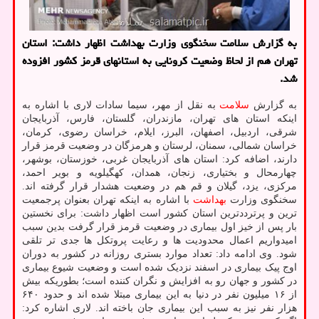
به گزارش سلامت سخنگوی وزارت بهداشت اظهار داشت: استان
تهران هم از لحاظ وضعیت كرونایی به استانهای قرمز كشور افزوده
شد.
به گزارش
سلامت
به نقل از مهر، سیما سادات لاری با اشاره به
اینکه استان های تهران، مازندران، گلستان، فارس، آذربایجان
شرقی، اردبیل، اصفهان، البرز، ایلام، خراسان رضوی، کرمان،
خراسان شمالی، سمنان، لرستان و هرمزگان در وضعیت قرمز قرار
دارند، اضافه کرد: استان های آذربایجان غربی، خوزستان، بوشهر،
چهارمحال و بختیاری، زنجان، همدان، کهگیلویه و بویر احمد،
مرکزی، یزد، گیلان و قم هم در وضعیت هشدار قرار گرفته اند.
سخنگوی وزارت
بهداشت
با اشاره به اینکه تهران بعنوان پرجمعیت
ترین و پرترددترین استان کشور است اظهار داشت: برای نخستین
بار پس از خیز اول بیماری در وضعیت قرمز قرار گرفت بدین سبب
امیدواریم اعمال محدودیت ها و رعایت پروتکل ها جدی تر تلقی
شود. وی ادامه داد: تعداد موارد بستری روزانه در کشور به دوران
اوج پیک بیماری در اسفند نزدیک شده است و وضعیت شیوع بیماری
در کشور و جهان رو به افزایش و نگران کننده است؛ بطوریکه بیش
از ۱۶ میلیون نفر در دنیا به این بیماری مبتلا شده اند و حدود ۶۴۰
هزار نفر نیز به سبب این بیماری جان باخته اند. لاری اشاره کرد: