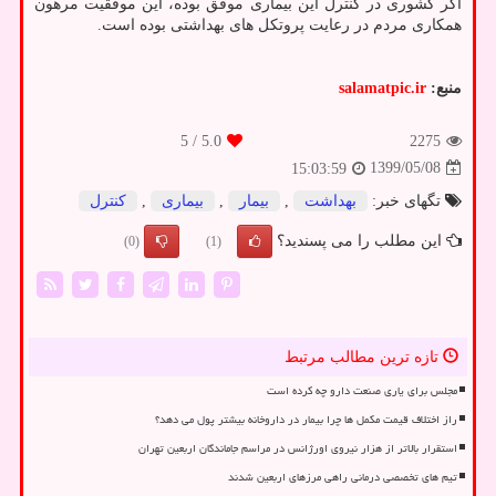
اگر کشوری در کنترل این بیماری موفق بوده، این موفقیت مرهون
همکاری مردم در رعایت پروتکل های بهداشتی بوده است.
منبع:
salamatpic.ir
/ 5
5.0
2275
1399/05/08
15:03:59
تگهای خبر:
بهداشت
,
بیمار
,
بیماری
,
كنترل
این مطلب را می پسندید؟
(0)
(1)
تازه ترین مطالب مرتبط
مجلس برای یاری صنعت دارو چه کرده است
راز اختلاف قیمت مکمل ها چرا بیمار در داروخانه بیشتر پول می دهد؟
استقرار بالاتر از هزار نیروی اورژانس در مراسم جاماندگان اربعین تهران
تیم های تخصصی درمانی راهی مرزهای اربعین شدند