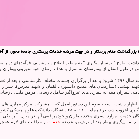
ام پرستار و در جهت عرضه خدمات پرستاری جامعه محور، از آخر اجرای آزمایشی طرح ˮپر
 داشت: طرح " پرستار پیگیری " به منظور اصلاح و بازتعریف فرآیندهای در رابط
 در طول انتقال از بیمارستان به منزل با هدف ارتقای خود مدیریتی بیماران و 
وی اضافه کرد: تدوین نسخه اول دستورالعمل اجرایی این طرح از نیمه دوم سال ۱۳۹۸ شروع و بعد از برگز
زشکی شهید بهشتی (بیمارستان های مسیح دانشوری، لقمان و شهید مدرس)، شیراز
رنامه، بیماران مبتلا به بیماری های غیرواگیر شامل نارسایی مزمن قلب، نارسا
، اظهار داشت: نسخه سوم این دستورالعمل که با مشارکت مرکز بیماری های 
زشکی کشور که پیش تر متقاضی اجرای آن بودند، ابلاغ گردید.
خدمت، موارد بستری مجدد بیماران و خودمراقبتی آنها در منزل، آنرا یکی ا
رنامه پیگیری بیمار بعد از ترخیص، عرضه
خدمات
و مراقبت های لازم همچ