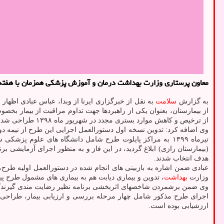
معاون پرستاری وزارت بهداشت درمان و آموزش پزشکی همزمان با هفته بزرگداشت مق
به گزارش
سلامت
به نقل از خبرگزاری ایرنا از وبدا، عباس عبادی اظهار
از بیمارستان، بعنوان یکی از راهبردها جهت تداوم مراقبت از بیمار بخصوص
از ترخیص و کاهش موارد بستری مجدد در شهریور ماه ۱۳۹۸ طراحی شد.
تیرماه ۱۳۹۹ به مراکز پایلوت طرح شامل دانشگاه های علوم پ
(بیمارستان رازی) ابلاغ گردید، در این فاز و به منظور اجرای آزمایشی ب
هدف انتخاب شدند.
عبادی ضمن اشاره به بازبینی های انجام شده در دستورالعمل اولیه طرح
وزارت
بهداشت
، تدوین و بیماری دیابت هم به بیماری های مشمول طرح پیگیری افزوده شد، در تیرماه ۱۴۰۰ به ۲۸ دانشگاه/ دانشکده علوم پ
وی ضمن برشمردن شاخصهای اثربخشی برنامه نظیر رضایت مندی گیرندگان 
اجرای طرح مذکور شامل چهار مرحله بررسی و ارزیابی بیمار، طراحی ب
ارزشیابی بوده است.