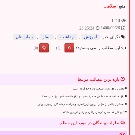
منبع:
سلامت
1210
1400/09/26
23:25:24
تگهای خبر:
آموزش
,
بهداشت
,
بیمار
,
بیمارستان
این مطلب را می پسندید؟
(0)
(1)
تازه ترین مطالب مرتبط
مجلس برای یاری صنعت دارو چه کرده است
راز اختلاف قیمت مکمل ها چرا بیمار در داروخانه بیشتر پول می دهد؟
استقرار بالاتر از هزار نیروی اورژانس در مراسم جاماندگان اربعین تهران
تیم های تخصصی درمانی راهی مرزهای اربعین شدند
نظرات بینندگان در مورد این مطلب