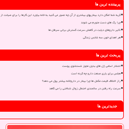
پربیننده ترین ها
گربه شما امکان دارد بیماریهای بیشتری از آن چه تصور می کنید به خانه بیاورد این کارها را برای صیانت از 
چرا رگ های دست متورم می شوند
تأثیر داروهای دیابت در کاهش سرعت گسترش برخی سرطان ها
هر اهدای خون سه شانس زندگی
پربحث ترین ها
انتشار اسامی ژل های بدون مجوز شستشوی پوست
مجلس برای یاری صنعت دارو چه کرده است
راز اختلاف قیمت مکمل ها چرا بیمار در داروخانه بیشتر پول می دهد؟
سرعت راه رفتن در سالمندی احتمال زوال شناختی را می کاهد
جدیدترین ها