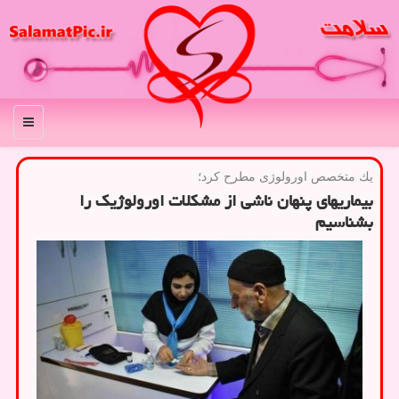
منو
یك متخصص اورولوژی مطرح كرد؛
بیماریهای پنهان ناشی از مشكلات اورولوژیك را
بشناسیم