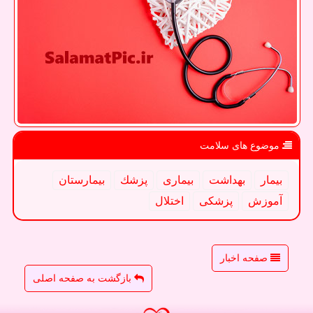
موضوع های سلامت
بیمار
بهداشت
بیماری
پزشك
بیمارستان
آموزش
پزشكی
اختلال
صفحه اخبار
بازگشت به صفحه اصلی