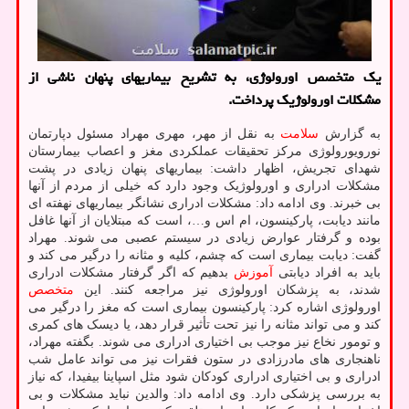
یک متخصص اورولوژی، به تشریح بیماریهای پنهان ناشی از
مشکلات اورولوژیک پرداخت.
به گزارش
سلامت
به نقل از مهر، مهری مهراد مسئول دپارتمان
نورویورولوژی مرکز تحقیقات عملکردی مغز و اعصاب بیمارستان
شهدای تجریش، اظهار داشت: بیماریهای پنهان زیادی در پشت
مشکلات ادراری و اورولوژیک وجود دارد که خیلی از مردم از آنها
بی خبرند. وی ادامه داد: مشکلات ادراری نشانگر بیماریهای نهفته ای
مانند دیابت، پارکینسون، ام اس و…، است که مبتلایان از آنها غافل
بوده و گرفتار عوارض زیادی در سیستم عصبی می شوند. مهراد
گفت: دیابت بیماری است که چشم، کلیه و مثانه را درگیر می کند و
باید به افراد دیابتی
آموزش
بدهیم که اگر گرفتار مشکلات ادراری
شدند، به پزشکان اورولوژی نیز مراجعه کنند. این
متخصص
اورولوژی اشاره کرد: پارکینسون بیماری است که مغز را درگیر می
کند و می تواند مثانه را نیز تحت تأثیر قرار دهد، یا دیسک های کمری
و تومور نخاع نیز موجب بی اختیاری ادراری می شوند. بگفته مهراد،
ناهنجاری های مادرزادی در ستون فقرات نیز می تواند عامل شب
ادراری و بی اختیاری ادراری کودکان شود مثل اسپاینا بیفیدا، که نیاز
به بررسی پزشکی دارد. وی ادامه داد: والدین نباید مشکلات و بی