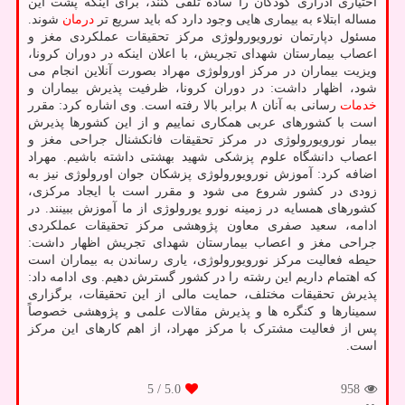
اختیاری ادراری کودکان را ساده تلقی کنند، برای اینکه پشت این
مساله ابتلاء به بیماری هایی وجود دارد که باید سریع تر
درمان
شوند.
مسئول دپارتمان نورویورولوژی مرکز تحقیقات عملکردی مغز و
اعصاب بیمارستان شهدای تجریش، با اعلان اینکه در دوران کرونا،
ویزیت بیماران در مرکز اورولوژی مهراد بصورت آنلاین انجام می
شود، اظهار داشت: در دوران کرونا، ظرفیت پذیرش بیماران و
خدمات
رسانی به آنان ۸ برابر بالا رفته است. وی اشاره کرد: مقرر
است با کشورهای عربی همکاری نماییم و از این کشورها پذیرش
بیمار نورویورولوژی در مرکز تحقیقات فانکشنال جراحی مغز و
اعصاب دانشگاه علوم پزشکی شهید بهشتی داشته باشیم. مهراد
اضافه کرد: آموزش نورویورولوژی پزشکان جوان اورولوژی نیز به
زودی در کشور شروع می شود و مقرر است با ایجاد مرکزی،
کشورهای همسایه در زمینه نورو یورولوژی از ما آموزش ببینند. در
ادامه، سعید صفری معاون پژوهشی مرکز تحقیقات عملکردی
جراحی مغز و اعصاب بیمارستان شهدای تجریش اظهار داشت:
حیطه فعالیت مرکز نورویورولوژی، یاری رساندن به بیماران است
که اهتمام داریم این رشته را در کشور گسترش دهیم. وی ادامه داد:
پذیرش تحقیقات مختلف، حمایت مالی از این تحقیقات، برگزاری
سمینارها و کنگره ها و پذیرش مقالات علمی و پژوهشی خصوصاً
پس از فعالیت مشترک با مرکز مهراد، از اهم کارهای این مرکز
است.
/ 5
5.0
958