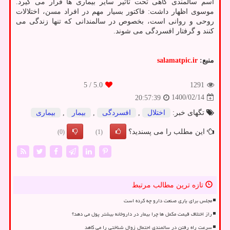
آسم سالمندی گاهی تحت تاثیر سایر بیماری ها قرار می گیرد.
موسوی اظهار داشت: فاکتور بسیار مهم در افراد مسن، اختلالات
روحی و روانی است، بخصوص در سالمندانی که تنها زندگی می
کنند و گرفتار افسردگی می شوند.
منبع:
salamatpic.ir
/ 5
5.0
1291
1400/02/14
20:57:39
تگهای خبر:
اختلال
,
افسردگی
,
بیمار
,
بیماری
این مطلب را می پسندید؟
(0)
(1)
تازه ترین مطالب مرتبط
مجلس برای یاری صنعت دارو چه کرده است
راز اختلاف قیمت مکمل ها چرا بیمار در داروخانه بیشتر پول می دهد؟
سرعت راه رفتن در سالمندی احتمال زوال شناختی را می کاهد