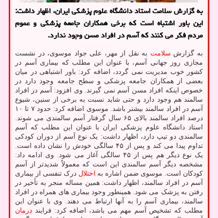
به گزارش سلامت استاد دانشگاه علوم پزشکی ایران، اظهار داشت:
این باور اشتباه است که برخی همکاران جامعه پزشکی و عموم
مردم فکر می کنند که آسم در افراد مسن وجود ندارد.
به گزارش
سلامت
به نقل از مهر، علی جواد موسوی، در نشست
مجازی روز جهانی آسم، با عنوان این مطلب که بیماری آسم در
کشور خوب مدیریت نمی گردد، اضافه کرد: باور اشتباهی در میان
بعضی از همکاران جامعه پزشکی و سطح جامعه وجود دارد در
خصوص اینکه افراد مسن آسم نمی گیرند. وی افزود: آسم در افراد
سالمند هم وجود دارد و حتی شاید نسبت به برخی از سنین، شیوع
آسم در افراد سالمند بیشتر باشد. موسوی اضافه کرد: حدود ۷ تا ۱۰
درصد افراد سالمند بالای ۶۵ سال گرفتار آسم سالمندی می شوند.
استاد دانشگاه علوم پزشکی ایران با عنوان این مطلب که آسم
سالمندی دو تیپ دارد، اظهار داشت: یک نوع آسم از دوران کودکی
تداوم پیدا می کند و پس از ۴۵ سالگی خودش را نشان داده است.
یک نوع دیگر هم پس از ۴۵ سالگی آغاز می شود. وی ادامه داد:
مشخصه دیگر آسم سالمندی این است که معمولاً شدیدتر از آسم
کودکان است. موسوی ضمن اشاره به
اختلال
درک تنفسی از بیماری
آسم در افراد سالمند، اظهار داشت: همین مساله منجر به تأخیر در
رفتن به پزشک می شود. همینطور وجود بیماری های همراه در افراد
سالمند، بیماری آسم را به آنها ارتباط می دهند. وی با عنوان این
مطلب که تشخیص آسم مهم می باشد، اضافه کرد: فرایند
درمان