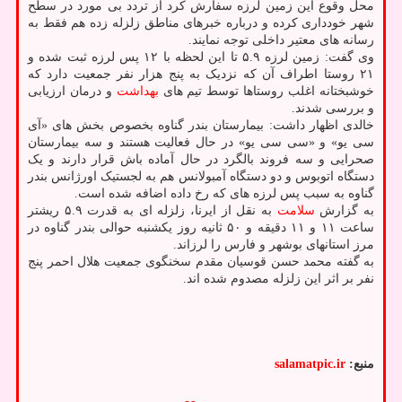
محل وقوع این زمین لرزه سفارش کرد از تردد بی مورد در سطح
شهر خودداری کرده و درباره خبرهای مناطق زلزله زده هم فقط به
رسانه های معتیر داخلی توجه نمایند.
وی گفت: زمین لرزه ۵.۹ تا این لحظه با ۱۲ پس لرزه ثبت شده و
۲۱ روستا اطراف آن که نزدیک به پنج هزار نفر جمعیت دارد که
خوشبختانه اغلب روستاها توسط تیم های
بهداشت
و درمان ارزیابی
و بررسی شدند.
خالدی اظهار داشت: بیمارستان بندر گناوه بخصوص بخش های «آی
سی یو» و «سی سی یو» در حال فعالیت هستند و سه بیمارستان
صحرایی و سه فروند بالگرد در حال آماده باش قرار دارند و یک
دستگاه اتوبوس و دو دستگاه آمبولانس هم به لجستیک اورژانس بندر
گناوه به سبب پس لرزه های که رخ داده اضافه شده است.
به گزارش
سلامت
به نقل از ایرنا، زلزله ای به قدرت ۵.۹ ریشتر
ساعت ۱۱ و ۱۱ دقیقه و ۵۰ ثانیه روز یکشنبه حوالی بندر گناوه در
مرز استانهای بوشهر و فارس را لرزاند.
به گفته محمد حسن قوسیان مقدم سخنگوی جمعیت هلال احمر پنج
نفر بر اثر این زلزله مصدوم شده اند.
منبع:
salamatpic.ir