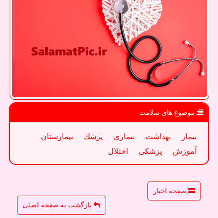
موضوع های سلامت
بیمار
بهداشت
بیماری
پزشك
بیمارستان
آموزش
پزشكی
اختلال
صفحه اخبار
بازگشت به صفحه اصلی