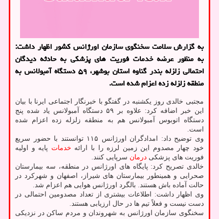
به گزارش سلامت سخنگوی سازمان اورژانس کشور اظهار داشت:
به منظور عرضه خدمات فوریت های پزشکی به حادثه دیدگان
احتمالی زلزله بندر گناوه استان بوشهر، ۵۹ دستگاه آمبولانس به
منطقه زلزله زده اعزام شده است.
مجتبی خالدی روز یکشنبه در گفتگو با خبرنگار اجتماعی ایرنا با بیان
این خبر اضافه کرد: علاوه بر ۵۹ دستگاه آمبولانس یاد شده پنج
دستگاه اتوبوس آمبولانس هم به منطقه زلزله زده اعزام شده
است.
وی توضیح داد: امدادگران اورژانس ۱۱۵ توانستند با حضور سریع
خود چهار مصدوم این زمین لرزه را با ارائه
خدمات
پایه و اولیه
فوریت های پزشکی
درمان
سرپایی کنند.
خالدی تصریح کرد: پایگاه های اورژانس در منطقه، سه بیمارستان
صحرایی و همینطور بیمارستان های شیراز، اصفهان و شهرکرد در
حالت آماده باش هستند. بالگرد اورژانس هوایی هم اعزام شد.
وی اظهار داشت: اطلاعات بیشتری از تعداد مصدومین احتمالی در
دست نیست و فعلاً تیم ها در حال ارزیابی هستند.
سخنگوی سازمان اورژانس به شهروندان و مردم ساکن در نزدیکی