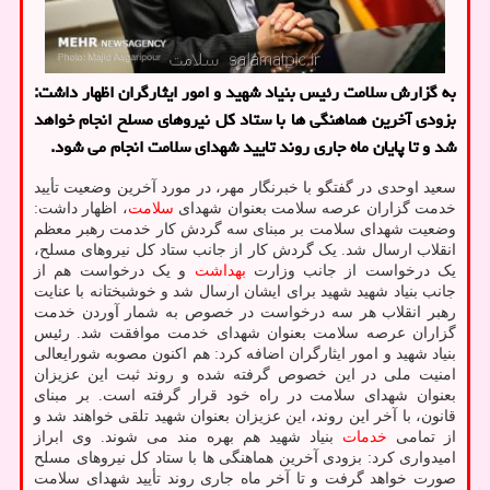
به گزارش سلامت رئیس بنیاد شهید و امور ایثارگران اظهار داشت:
بزودی آخرین هماهنگی ها با ستاد كل نیروهای مسلح انجام خواهد
شد و تا پایان ماه جاری روند تایید شهدای سلامت انجام می شود.
سعید اوحدی در گفتگو با خبرنگار مهر، در مورد آخرین وضعیت تأیید
خدمت گزاران عرصه سلامت بعنوان شهدای
سلامت
، اظهار داشت:
وضعیت شهدای سلامت بر مبنای سه گردش کار خدمت رهبر معظم
انقلاب ارسال شد. یک گردش کار از جانب ستاد کل نیروهای مسلح،
یک درخواست از جانب وزارت
بهداشت
و یک درخواست هم از
جانب بنیاد شهید شهید برای ایشان ارسال شد و خوشبختانه با عنایت
رهبر انقلاب هر سه درخواست در خصوص به شمار آوردن خدمت
گزاران عرصه سلامت بعنوان شهدای خدمت موافقت شد. رئیس
بنیاد شهید و امور ایثارگران اضافه کرد: هم اکنون مصوبه شورایعالی
امنیت ملی در این خصوص گرفته شده و روند ثبت این عزیزان
بعنوان شهدای سلامت در راه خود قرار گرفته است. بر مبنای
قانون، با آخر این روند، این عزیزان بعنوان شهید تلقی خواهند شد و
از تمامی
خدمات
بنیاد شهید هم بهره مند می شوند. وی ابراز
امیدواری کرد: بزودی آخرین هماهنگی ها با ستاد کل نیروهای مسلح
صورت خواهد گرفت و تا آخر ماه جاری روند تأیید شهدای سلامت