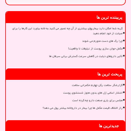
پربیننده ترین ها
گربه شما امکان دارد بیماریهای بیشتری از آن چه تصور می کنید به خانه بیاورد این کارها را برای
صیانت از خود انجام دهید
چرا رگ های دست متورم می شوند
مکمل جوان سازی پوست از تبلیغات تا واقعیت!
تأثیر داروهای دیابت در کاهش سرعت گسترش برخی سرطان ها
پربحث ترین ها
گزارشگر سلامت رکن چهارم حکمرانی سلامت
انتشار اسامی ژل های بدون مجوز شستشوی پوست
مجلس برای یاری صنعت دارو چه کرده است
راز اختلاف قیمت مکمل ها چرا بیمار در داروخانه بیشتر پول می دهد؟
جدیدترین ها