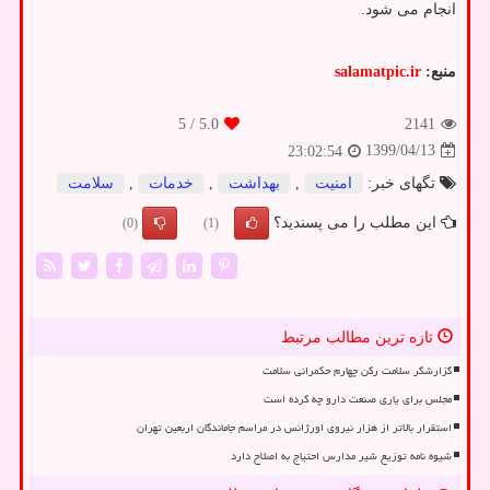
انجام می شود.
منبع:
salamatpic.ir
/ 5
5.0
2141
1399/04/13
23:02:54
تگهای خبر:
امنیت
,
بهداشت
,
خدمات
,
سلامت
این مطلب را می پسندید؟
(0)
(1)
تازه ترین مطالب مرتبط
گزارشگر سلامت رکن چهارم حکمرانی سلامت
مجلس برای یاری صنعت دارو چه کرده است
استقرار بالاتر از هزار نیروی اورژانس در مراسم جاماندگان اربعین تهران
شیوه نامه توزیع شیر مدارس احتیاج به اصلاح دارد