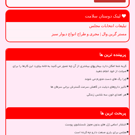
لینک دوستان سلامت
تبلیغات انتخابات مجلس
مستر گرین وال | مجری و طراح انواع دیوار سبز
پربیننده ترین ها
گربه شما امکان دارد بیماریهای بیشتری از آن چه تصور می کنید به خانه بیاورد این کارها را برای
صیانت از خود انجام دهید
چرا رگ های دست متورم می شوند
تأثیر داروهای دیابت در کاهش سرعت گسترش برخی سرطان ها
هر اهدای خون سه شانس زندگی
پربحث ترین ها
انتشار اسامی ژل های بدون مجوز شستشوی پوست
مجلس برای یاری صنعت دارو چه کرده است