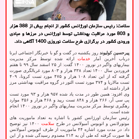
سلامت: رئیس سازمان اورژانس کشور از انجام بیش از 388 هزار
و 803 مورد مراقبت بهداشتی توسط اورژانس در مرزها و مبادی
ورودی کشور در برگرازی طرح سلامت نوروزی 1400 آگاهی داد.
پیرحسین کولیوند
روز یکشنبه در گفت و گو با خبرنگار اجتماعی ایرنا
درباب آخرین آمار
خدمات
ارائه شده توسط مرکز مدیریت
بیماریهای واگیر در نوروز ۱۴۰۰ گفت: از ۲۵ اسفند سال ۹۹ تا هفتم
فروردین سال ۱۴۰۰ تعداد ۳۳۸ هزار و ۸۰۳ مورد غربالگری صورت
گرفته که از این تعداد ۱۰۸ هزار و ۴۷۵ مورد تست کرونا، ۴۰۹
تست مالاریا و ۳۷۴ مورد تست التور در گروه مراقبت بهداشتی مرز
قرار داشته اند.
وی افزود: همین طور در مدت یاد شده ۹۵۷ هزار و ۹۳ مورد تست
پی سی آر، ۲۶۶ هزار و ۸۴۸ تست رپید و ۴۶۸ هزار و ۳۵۶ موارد
رهگیری توسط مرکز مدیریت بیماریهای واگیر در نوروز ۱۴۰۰ انجام
شده است.
رئیس سازمان اورژانس کشور با اشاره به تعداد ماموریت های
موتورلانس و اتوبوس آمبولانس در طرح
سلامت
۱۴۰۰ نیز توضیح
داد: در مدت مورد اشاره ۴۴ ماموریت از طرف اتوبوس آمبولانس
ها صورت گرفته که طی آن به ۲۱۴ مصدوم رسیدگی شده و از این