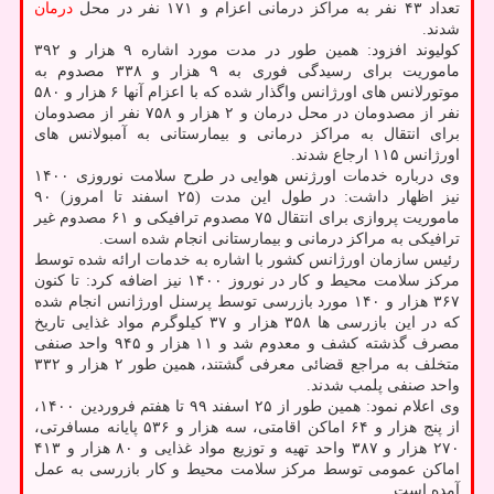
تعداد ۴۳ نفر به مراکز درمانی اعزام و ۱۷۱ نفر در محل
درمان
شدند.
کولیوند افزود: همین طور در مدت مورد اشاره ۹ هزار و ۳۹۲
ماموریت برای رسیدگی فوری به ۹ هزار و ۳۳۸ مصدوم به
موتورلانس های اورژانس واگذار شده که با اعزام آنها ۶ هزار و ۵۸۰
نفر از مصدومان در محل درمان و ۲ هزار و ۷۵۸ نفر از مصدومان
برای انتقال به مراکز درمانی و بیمارستانی به آمبولانس های
اورژانس ۱۱۵ ارجاع شدند.
وی درباره خدمات اورژنس هوایی در طرح سلامت نوروزی ۱۴۰۰
نیز اظهار داشت: در طول این مدت (۲۵ اسفند تا امروز) ۹۰
ماموریت پروازی برای انتقال ۷۵ مصدوم ترافیکی و ۶۱ مصدوم غیر
ترافیکی به مراکز درمانی و بیمارستانی انجام شده است.
رئیس سازمان اورژانس کشور با اشاره به خدمات ارائه شده توسط
مرکز سلامت محیط و کار در نوروز ۱۴۰۰ نیز اضافه کرد: تا کنون
۳۶۷ هزار و ۱۴۰ مورد بازرسی توسط پرسنل اورژانس انجام شده
که در این بازرسی ها ۳۵۸ هزار و ۳۷ کیلوگرم مواد غذایی تاریخ
مصرف گذشته کشف و معدوم شد و ۱۱ هزار و ۹۴۵ واحد صنفی
متخلف به مراجع قضائی معرفی گشتند، همین طور ۲ هزار و ۳۳۲
واحد صنفی پلمب شدند.
وی اعلام نمود: همین طور از ۲۵ اسفند ۹۹ تا هفتم فروردین ۱۴۰۰،
از پنج هزار و ۶۴ اماکن اقامتی، سه هزار و ۵۳۶ پایانه مسافرتی،
۲۷۰ هزار و ۳۸۷ واحد تهیه و توزیع مواد غذایی و ۸۰ هزار و ۴۱۳
اماکن عمومی توسط مرکز سلامت محیط و کار بازرسی به عمل
آمده است.