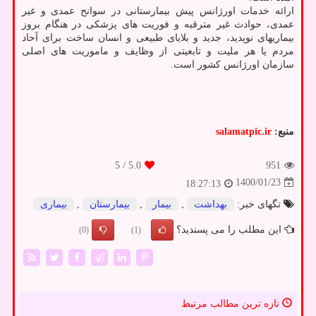
ارائه خدمات اورژانس پیش بیمارستانی در سوانح عمدی و غیر
عمدی، حوادث غیر مترقبه و فوریت های پزشکی در هنگام بروز
بیماریهای نوپدید، جدید و بلایای طبیعی و انسان ساخت برای آحاد
مردم یا هر ملیت و تابعیتی از وظایف و ماموریت های اصلی
سازمان اورژانس کشور است.
منبع:
salamatpic.ir
/ 5
5.0
951
1400/01/23
18:27:13
تگهای خبر:
بهداشت
,
بیمار
,
بیمارستان
,
بیماری
این مطلب را می پسندید؟
(0)
(1)
تازه ترین مطالب مرتبط