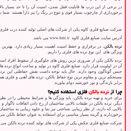
در برخی از این درب ها قابلیت قفل شدن، امنیت آن را تا حد بسیار ب
برخورداری از چارچوب بسیار قوی و تنوع در رنگ را نیز دارا هستند. شما ب
شرکت صنایع فلزی کاوه یکی از شرکت های اصلی تولید کننده درب فلزی
آدرس سایت صنایع فلزی کاوه
www.kmi.ir
می باشد.
نرده بالکن
، در برقراری و حفظ امنیت اهمیت بسیار زیادی دارد. بهترین
ویژگی های این نوع نرده های فلزی را داریم.
نرده بالکن یکی از ضروری ترین روش های جلوگیری از سقوط افراد است. ن
آن در اولویت قرار دارد. صنایع فلزی کاوه در تولید و ساخت انواع نرده 
جنس گوناگون وجود دارند. حال باید توجه داشت نقش حفاظتی این نرده ه
مستحکم ترین و مقاوم ترین نوع حفاظ بالکن، نرده های آهنی و فلزی هست
برابر بارندگی و نور خورشید دوام بیاورند.
چرا از
نرده بالکن
فلزی استفاده کنیم؟
برای خرید و تهیه نرده بالکن، باید ویژگی ها و شرایط محیطی را در نظ
دیگر، نرده بالکن در طبقات بالایی ساختمان از رخ دادن اتفاقات ناگوار 
بالایی که دارند، از نظر زیبایی شناختی نیز نما و جلوه زیبایی به ساخت
برخوردارند و گزینه بسیار مناسبی برای استفاده به عنوان حفاظ بالکن می ب
شرکت صنایع فلزی چکش یکی از شرکت های تولید کننده نرده بالکن می ب