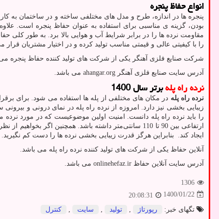
انواع حفاظ پنجره
پنجره ها در اندازه، طرح و مدل های مختلفی ساخته و در ساختمان به کار 
بودن، گزینه ی مناسبی برای استفاده به عنوان حفاظ پنجره است. علاوه 
مقاومت نرده ها را در برابر شرایط آب و هوایی بالا برد. به طور کلی 
را با کیفیتی عالی و قیمتی مناسب تولید کرده و در اختیار مشتریان قرار م
شرکت صنایع فلزی آهنگر یکی از شرکت های تولید کننده حفاظ پنجره می 
آدرس سایت صنایع فلزی آهنگر
ahangar.org
می باشد.
نرده راه پله
برتر سال 1400
نرده راه پله
در مکان های مختلفی از پله ها استفاده می شود. برای برقرار
زیبایی بخشی نیز دارد. امروزه از نرده راه پله در نمای درونی و بیرونی
را باید نرده راه پله دانست. امنیت اولین موضوعیست که در مورد نرده م
ارتفاعی بین 90 تا 110 سانتی‌متر داشته باشد. همچنین اگر 
ایجاد کند. بنابراین هرگز قدرت زیبایی بخشی نرده ها را دست کم نگیرید.
آنلاین حفاظ یکی از شرکت های تولید کننده نرده راه پله می باشد.
آدرس سایت آنلاین حفاظ
onlinehefaz.ir
می باشد.
1306
1400/01/22
20:08:31
تگهای خبر:
رپورتاژ
,
تولید
,
سایت
,
كنترل