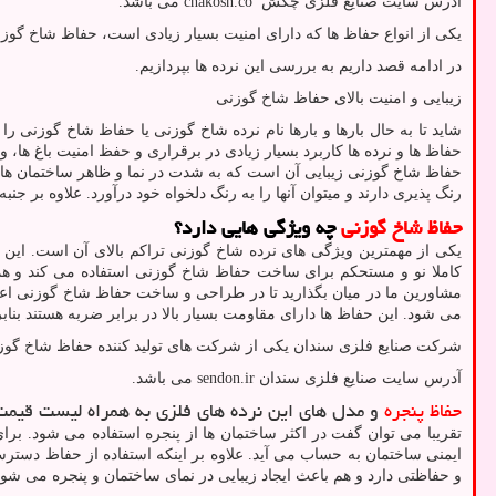
آدرس سایت صنایع فلزی چکش
chakosh.co
می باشد.
یکی از انواع حفاظ ها که دارای امنیت بسیار زیادی است، حفاظ شاخ گوزنی
در ادامه قصد داریم به بررسی این نرده ها بپردازیم.
زیبایی و امنیت بالای حفاظ شاخ گوزنی
شاید تا به حال بارها و بارها نام نرده شاخ گوزنی یا حفاظ شاخ گوزنی را
حفاظ ها و نرده ها کاربرد بسیار زیادی در برقراری و حفظ امنیت باغ ها، 
حفاظ شاخ گوزنی زیبایی آن است که به شدت در نما و ظاهر ساختمان ها تا
رنگ پذیری دارند و میتوان آنها را به رنگ دلخواه خود درآورد. علاوه بر ج
حفاظ شاخ گوزنی
چه ویژگی هایی دارد؟
یکی از مهمترین ویژگی های نرده شاخ گوزنی تراکم بالای آن است. این ترا
کاملا نو و مستحکم برای ساخت حفاظ شاخ گوزنی استفاده می کند و همی
مشاورین ما در میان بگذارید تا در طراحی و ساخت حفاظ شاخ گوزنی اعمال
می شود. این حفاظ ها دارای مقاومت بسیار بالا در برابر ضربه هستند بن
شرکت صنایع فلزی سندان یکی از شرکت های تولید کننده حفاظ شاخ گوز
آدرس سایت صنایع فلزی سندان
sendon.ir
می باشد.
حفاظ پنجره
و مدل های این نرده های فلزی به همراه لیست قیمت
تقریبا می توان گفت در اکثر ساختمان ها از پنجره استفاده می شود. برا
ایمنی ساختمان به حساب می آید. علاوه بر اینکه استفاده از حفاظ دسترسی
و حفاظتی دارد و هم باعث ایجاد زیبایی در نمای ساختمان و پنجره می شود. 