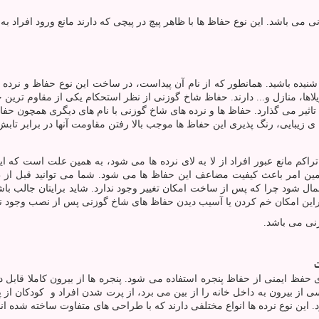
 می باشد. این نوع حفاظ ها با ظاهر پیچ در پیچی که دارند مانع ورود افراد 
 شنیده باشید. همانطور که از نام آن پیداست، در ساخت این نوع حفاظ و نرده 
ویلاها، منازل و... دارند. حفاظ شاخ گوزنی از نظر استحکام یکی از مقاوم ترین
ثیر می گذارد. حفاظ ها و نرده های شاخ گوزنی با نام های دیگری همچون حفا
نبه ی زیبایی، رنگ پذیری این حفاظ ها موجب بالا رفتن مقاومت آنها در برابر تا
کم مانع عبور افراد از لا به لای نرده ها می شود، به همین علت است که این 
ن امر باعث کیفیت مضاعف این حفاظ ها می شود. شما می توانید قبل از طرا
 شود چرا که پس از ساخت امکان تغییر وجود ندارد. شاید برایتان جالب باشد
ابراین امکان خم کردن یا آسیب دیدن حفاظ های شاخ گوزنی پس از نصب وجود ند
نی می باشد.
ی حفظ ایمنی از حفاظ پنجره استفاده می شود. پنجره ها از بیرون کاملا قابل
 از بیرون به داخل خانه را از بین می برد، از پرت شدن افراد و کودکان از پ
این نوع نرده ها انواع مختلفی دارند که با طراحی های متفاوت ساخته شده اند. 