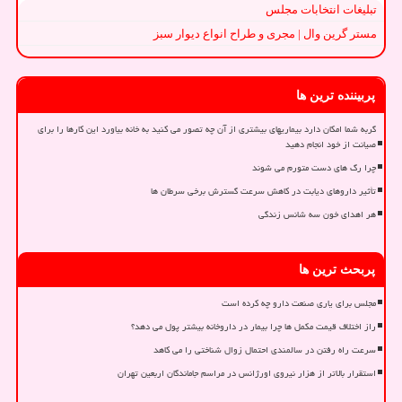
تبلیغات انتخابات مجلس
مستر گرین وال | مجری و طراح انواع دیوار سبز
پربیننده ترین ها
گربه شما امکان دارد بیماریهای بیشتری از آن چه تصور می کنید به خانه بیاورد این کارها را برای
صیانت از خود انجام دهید
چرا رگ های دست متورم می شوند
تأثیر داروهای دیابت در کاهش سرعت گسترش برخی سرطان ها
هر اهدای خون سه شانس زندگی
پربحث ترین ها
مجلس برای یاری صنعت دارو چه کرده است
راز اختلاف قیمت مکمل ها چرا بیمار در داروخانه بیشتر پول می دهد؟
سرعت راه رفتن در سالمندی احتمال زوال شناختی را می کاهد
استقرار بالاتر از هزار نیروی اورژانس در مراسم جاماندگان اربعین تهران