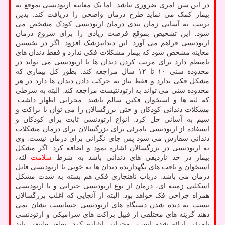
در این سن امری ضروری نباشد. اما یک معاینه ارتودنسی بموقع به
بیمار کمک می نماید طرح درمان واضحی را دریافت کند. بدین
ترتیب به آسانی زمان بندی درمان ارتودنسی کودک مشخص می
شود. این تشخیص بموقع فرصت زیادی را برای شروع درمان
ارتودنسی فراهم می آورد. این دندانپزشک افزود: اگر در نخستین
معاینه مشخص شود که بیمار مشکلات فکی ندارد و فقط دندان های
نامنظم دارد برای مرتب کردن دندان ها با ارتودنسی می تواند در
محدوده سنی ۱۰ تا ۱۲ سال مراجعه کند. بطور کل بیماری که
مشکل فکی ندارد و فقط نیاز به حرکت دادن دندان ها دارد در هر
محدوده سنی می تواند به ارتودنتیست مراجعه کند. البته به شرطی
که لثه ها و استخوان فکین سالم باشند. محرابی اظهار داشت:
مشکلات دندانی کودکان و حتی بزرگسالان را می توان با براکت و
سیم به آسانی حل کرد. انواع ارتودنسی ثابت برای کودکان و
استفاده از ارتودنسی نامرئی برای بزرگسالان برای درمان مشکلات
دندانی سفارش می شود پس جای نگرانی برای درمان نیست. وی
به ارتودنسی در بزرگسالان اشاره نمود و اضافه کرد: اگر مشکل
بیمار در حد ناردیفی های دندانی باشد به شرط
سلامت
لثه،
استخوان و بافت های نگهدارنده دندان ها به خوبی با ارتودنسی قابل
درمان می باشد. درباب ناهنجاری فکی هم بسته به شدت مشکل
اسکلتی زمینه ای، درمان از نوع ارتودنسی جبرانی و یا ارتودنسی
همراه جراحی فک خواهد بود. البته از آنجایی که اغلب بزرگسالان
نسبت به دیده شدن دستگاه های ارتودنسی حساسیت نشان نمی
دهند گزینه های مختلفی از قبیل براکت های سرامیکی و ارتودنسی
نامرئی ارائه شده است. محرابی اشاره کرد: بطور طبیعی باید