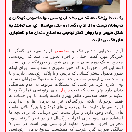
یک دندانپزشک معتقد می باشد ارتودنسی تنها مخصوص کودکان و
نوجوانان نیست و افراد بزرگسال و حتی میانسال نیز می توانند به
شکل طبیعی و با روش کمتر تهاجمی به اصلاح دندان ها و ناهنجاری
های فک بپردازند.
آرش محرابی دندانپزشک و
متخصص
ارتودنسی، در گفتگو با
خبرنگار مهر، گفت: خیلی از افراد تصور می کنند که ارتودنسی
محدود به یک دوره سنی خاص می شود در صورتیکه چنین نیست،
البته این افراد حق دارند که چنین تصوری داشته باشند، برای اینکه
بطور معمول بیشتر کسانی که بریس و یا پلاک ارتودنسی دارند و یا
به متخصصان ارتودنتیست مراجعه می کنند معمولاً نوجوانان هستند.
وی اشاره کرد: هر کسی که مشکلات مربوط به عدم هماهنگی
دندان دارد بهتر است که تحت
درمان
های ارتودنسی قرار بگیرد تا
علاوه بر حفظ سلامتی، ظاهر بهتری داشته باشند. با این حساب نه
فقط نوجوانان بلکه بزرگسالان نیز به درمان ها و ابزارهای
ارتودنسی نیاز دارند. اما بین درمان های کودکان با بزرگسالان تفاوت
های زیادی وجود دارد. و قرار نیست عین درمانی که برای بچه ها
استفاده می شود برای افراد بزرگسال نیز در نظر گرفته شود.
محرابی افزود: نخستین معاینه ارتودنسی بهتر است در سن ۷
سالگی صورت گیرد. هرچند که ممکنست شروع درمان ارتودنسی