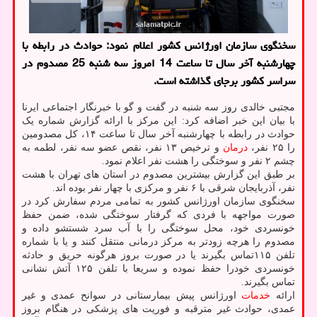
سخنگوی سازمان اورژانس کشور اعلام نمود: حوادث در رابطه با
چهارشنبه آخر سال تا ساعت 14 امروز سه شنبه 25 مصدوم در
سراسر کشور برجای گذاشته است.
مجتبی خالدی روز سه شنبه در گفت و گو با خبرنگار اجتماعی ایرنا
با بیان این خبر اضافه کرد: این مرکز با ارائه گزارش شماره یک
حوادث در رابطه با چهارشنبه آخر سال تا ساعت ۱۴، کل مصدومین
را ۲۵ نفر،
درمان
و ترخیص ۱۳ نفر، نقص عضو سه نفر، لطمه به
چشم ۲ نفر و سوختگی را هشت نفر اعلام نمود.
بر طبق این گزارش بیشترین مصدوم در استان های تهران با هشت
نفر، آذربایجان شرقی با ۶ نفر و مرکزی با چهار نفر بوده اند.
سخنگوی سازمان اورژانس کشور به تمامی مردم سفارش کرد در
صورت مواجهه با فردی که گرفتار سوختگی شده، ضمن حفظ
خونسردی خود، محل سوختگی را با آب سرد شستشو داده و
مصدوم را هرچه زودتر به مرکز درمانی منتقل کنند و یا با شماره
تلفن ۱۱۵تماس بگیرند یا در صورت بروز هرگونه حریق و حادثه
خونسردی خودرا حفظ نموده و سریعا با تلفن ۱۲۵ آتش نشانی
تماس بگیرند.
ارائه
خدمات
اورژانس پیش بیمارستانی در سوانح عمدی و غیر
عمدی، حوادث غیر مترقبه و فوریت های پزشکی در هنگام بروز