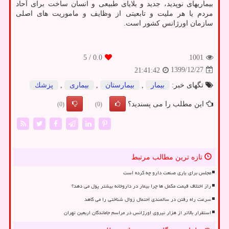
بیماریهای نوپدید، جدید و بلایای طبیعی و انسان ساخت برای آحاد
مردم یا هر ملیت و تابعیتی از وظایف و ماموریت های اصلی
سازمان اورژانس کشور است.
/ 5
0.0
1001
1399/12/27
21:41:42
تگهای خبر:
بیمار
,
بیمارستان
,
بیماری
,
پزشك
این مطلب را می پسندید؟
(0)
(0)
تازه ترین مطالب مرتبط
مجلس برای یاری صنعت دارو چه کرده است
راز اختلاف قیمت مکمل ها چرا بیمار در داروخانه بیشتر پول می دهد؟
سرعت راه رفتن در سالمندی احتمال زوال شناختی را می کاهد
استقرار بالاتر از هزار نیروی اورژانس در مراسم جاماندگان اربعین تهران