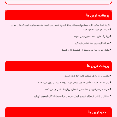
پربیننده ترین ها
گربه شما امکان دارد بیماریهای بیشتری از آن چه تصور می کنید به خانه بیاورد این کارها را برای
صیانت از خود انجام دهید
چرا رگ های دست متورم می شوند
هر اهدای خون سه شانس زندگی
مکمل جوان سازی پوست از تبلیغات تا واقعیت!
پربحث ترین ها
مجلس برای یاری صنعت دارو چه کرده است
راز اختلاف قیمت مکمل ها چرا بیمار در داروخانه بیشتر پول می دهد؟
سرعت راه رفتن در سالمندی احتمال زوال شناختی را می کاهد
استقرار بالاتر از هزار نیروی اورژانس در مراسم جاماندگان اربعین تهران
جدیدترین ها