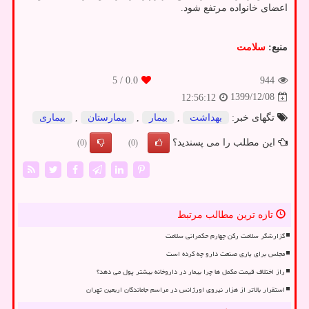
اعضای خانواده مرتفع شود.
منبع:
سلامت
/ 5
0.0
944
1399/12/08
12:56:12
تگهای خبر:
بهداشت
,
بیمار
,
بیمارستان
,
بیماری
این مطلب را می پسندید؟
(0)
(0)
تازه ترین مطالب مرتبط
گزارشگر سلامت رکن چهارم حکمرانی سلامت
مجلس برای یاری صنعت دارو چه کرده است
راز اختلاف قیمت مکمل ها چرا بیمار در داروخانه بیشتر پول می دهد؟
استقرار بالاتر از هزار نیروی اورژانس در مراسم جاماندگان اربعین تهران