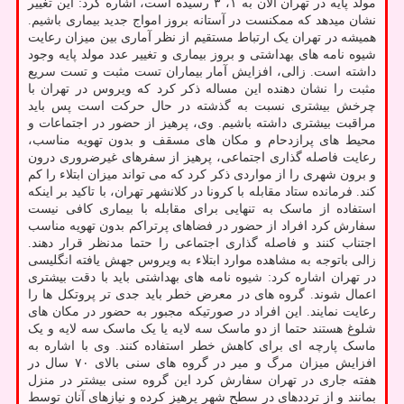
مولد پایه در تهران الان به ۱، ۳ رسیده است، اشاره کرد: این تغییر
نشان میدهد که ممکنست در آستانه بروز امواج جدید بیماری باشیم.
همیشه در تهران یک ارتباط مستقیم از نظر آماری بین میزان رعایت
شیوه نامه های بهداشتی و بروز بیماری و تغییر عدد مولد پایه وجود
داشته است. زالی، افزایش آمار بیماران تست مثبت و تست سریع
مثبت را نشان دهنده این مساله ذکر کرد که ویروس در تهران با
چرخش بیشتری نسبت به گذشته در حال حرکت است پس باید
مراقبت بیشتری داشته باشیم. وی، پرهیز از حضور در اجتماعات و
محیط های پرازدحام و مکان های مسقف و بدون تهویه مناسب،
رعایت فاصله گذاری اجتماعی، پرهیز از سفرهای غیرضروری درون
و برون شهری را از مواردی ذکر کرد که می تواند میزان ابتلاء را کم
کند. فرمانده ستاد مقابله با کرونا در کلانشهر تهران، با تاکید بر اینکه
استفاده از ماسک به تنهایی برای مقابله با بیماری کافی نیست
سفارش کرد افراد از حضور در فضاهای پرتراکم بدون تهویه مناسب
اجتناب کنند و فاصله گذاری اجتماعی را حتما مدنظر قرار دهند.
زالی باتوجه به مشاهده موارد ابتلاء به ویروس جهش یافته انگلیسی
در تهران اشاره کرد: شیوه نامه های بهداشتی باید با دقت بیشتری
اعمال شوند. گروه های در معرض خطر باید جدی تر پروتکل ها را
رعایت نمایند. این افراد در صورتیکه مجبور به حضور در مکان های
شلوغ هستند حتما از دو ماسک سه لایه یا یک ماسک سه لایه و یک
ماسک پارچه ای برای کاهش خطر استفاده کنند. وی با اشاره به
افزایش میزان مرگ و میر در گروه های سنی بالای ۷۰ سال در
هفته جاری در تهران سفارش کرد این گروه سنی بیشتر در منزل
بمانند و از ترددهای در سطح شهر پرهیز کرده و نیازهای آنان توسط