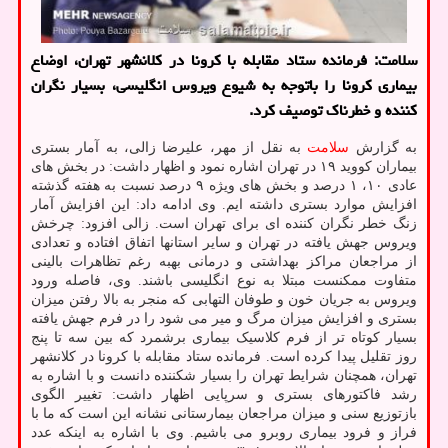
سلامت: فرمانده ستاد مقابله با کرونا در کلانشهر تهران، اوضاع
بیماری کرونا را باتوجه به شیوع ویروس انگلیسی، بسیار نگران
کننده و خطرناک توصیف کرد.
به گزارش
سلامت
به نقل از مهر، علیرضا زالی، به آمار بستری
بیماران کووید ۱۹ در تهران اشاره نمود و اظهار داشت: در بخش های
عادی ۱۰، ۱ درصد و بخش های ویژه ۹ درصد نسبت به هفته گذشته
افزایش موارد بستری داشته ایم. وی ادامه داد: این افزایش آمار
زنگ خطر نگران کننده ای برای تهران است. زالی افزود: چرخش
ویروس جهش یافته در تهران و سایر استانها اتفاق افتاده و تعدادی
از مراجعان مراکز بهداشتی و درمانی بهبه رغم تظاهرات بالینی
متفاوت ممکنست مبتلا به نوع انگلیسی باشند. وی، فاصله ورود
ویروس به جریان خون و طوفان التهابی که منجر به بالا رفتن میزان
بستری و افزایش میزان مرگ و میر می شود را در فرم جهش یافته
بسیار کوتاه تر از فرم کلاسیک بیماری برشمرد که بین سه تا پنج
روز تقلیل پیدا کرده است. فرمانده ستاد مقابله با کرونا در کلانشهر
تهران، همچنان شرایط تهران را بسیار شکننده دانست و با اشاره به
رشد فاکتورهای بستری و سرپایی اظهار داشت: تغییر الگوی
بازتوزیع سنی و میزان مراجعان بیمارستانی نشانه این است که ما با
فراز و فرود بیماری روبرو می باشیم. وی با اشاره به اینکه عدد