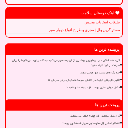
لینک دوستان سلامت
تبلیغات انتخابات مجلس
مستر گرین وال | مجری و طراح انواع دیوار سبز
پربیننده ترین ها
گربه شما امکان دارد بیماریهای بیشتری از آن چه تصور می کنید به خانه بیاورد این کارها را برای
صیانت از خود انجام دهید
چرا رگ های دست متورم می شوند
تأثیر داروهای دیابت در کاهش سرعت گسترش برخی سرطان ها
مکمل جوان سازی پوست از تبلیغات تا واقعیت!
پربحث ترین ها
گزارشگر سلامت رکن چهارم حکمرانی سلامت
انتشار اسامی ژل های بدون مجوز شستشوی پوست