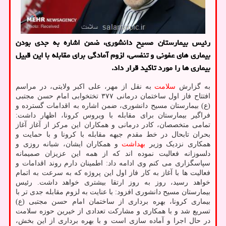
رئیس بیمارستان مسیح دانشوری، ضمن اشاره به جدی بودن
بیماری های عفونی و تنفسی، لزوم آمادگی برای مقابله با این قبیل
بیماری ها را مورد تاکید قرار داد.
به گزارش
سلامت
به نقل از مهر، علی اکبر ولایتی، در مراسم
افتتاح فاز اول ساختمان درمانی ۳۷۷ تختخوابی امام حسن مجتبی
(ع) بیمارستان مسیح دانشوری، ضمن اشاره به اقدامات گسترده و
فراگیر بیمارستان برای مقابله با ویروس کرونا، اظهار داشت:
تمامی متخصصان، کادر درمانی و همکاران این مرکز از آغاز آغاز
بحران تابحال در خط مقدم جبهه مقابله با کرونا و با حمایت و
همکاری نزدیک وزیر
بهداشت
و همکاران ایشان، شبانه روزی و
دلسوزانه فعالیت نموده اند که از همه این عزیزان صمیمانه
سپاسگزاری می کنم وی ادامه داد: اطمینان دارم روند اقدامات و
فعالیت ها با آغاز به کار فاز اول این پروژه که به سرعت به اتمام
خواهد رسید، روز به روز ارتقا بیشتری خواهد داشت. رئیس
بیمارستان مسیح دانشوری افزود: با عنایت به لزوم مقابله جدی تر با
بیماری کرونا، بهره برداری از ساختمان امام حسن مجتبی (ع)
تسریع شد و با همکاری و مشارکت تعدادی از خیرین حوزه سلامت
در حال اجرا و آماده سازی است و با بهره برداری از این بخش،