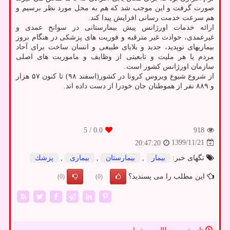
صورت گرفت و این موجب شد که هم به محل مورد نظر برسیم و
هم سرعت خدمت رسانی افزایش پیدا کند.
ارائه خدمات اورژانس پیش بیمارستانی در سوانح عمدی و
غیرعمدی، حوادث غیر مترقبه و فوریت های پزشکی در هنگام بروز
بیماریهای نوپدید، جدید و بلایای طبیعی و انسان ساخت برای آحاد
مردم یا هر ملیت و تابعیتی از وظایف و ماموریت های اصلی
سازمان اورژانس کشور است.
از شروع شیوع ویروس کرونا در کشور(اسفند ۹۸) تا کنون ۵۷ هزار
و ۸۸۹ نفر از هموطنان جان خودرا از دست داده اند.
/ 5
0.0
918
1399/11/21
20:47:20
تگهای خبر:
بیمار
,
بیمارستان
,
بیماری
,
پزشك
این مطلب را می پسندید؟
(0)
(0)