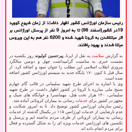
رئیس سازمان اورژانس کشور اظهار داشت: از زمان شیوع کووید
19در کشور(اسفند 98) تا به امروز 9 نفر از پرسنل اورژانس بر
اثر مبتلاشدن به کرونا شهید شده و 6200 نفر هم به این ویروس
مبتلا شدند و بهبود یافتند.
به گزارش
سلامت
به نقل از ایرنا،
پیرحسین کولیوند
روز یکشنبه در
نشست خبری به مناسبت گرامیداشت چهل و دومین سالگرد
پیروزی انقلاب اسلامی این مطلب را عنوان نمود و اضافه کرد: از
سال قبل تا کنون ۱۷۰ پایگاه جدید به سیستم اورژانس کشور اضافه
شده است.
وی با اشاره به اجرای طرح شهید سلیمانی در قالب گام چهارم
بسیج ملی مبارزه با کرونا در کشور اظهار داشت: در طرح شهید
سلیمانی، ۱۴۰ هزار تخت هتل، مهمانسرا و خوابگاه های شیک و
مجهز در کشور برای
خدمات
رسانی به بیماران کرونائی آماده شد.
رئیس سازمان اورژانس کشور توضیح داد: تا به امروز شکایت و
عدم نارضایتی از خدمات اورژانس ۱۱۵ در یکسال گذشته از خدمات
رسانی به بیماران کرونائی از طرف مردم نداشته ایم و پرسنل و
تکنسین های اورژانس خدمات ویژه ای را به شکل گسترده و فعال
برای مردم انجام داده اند.