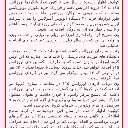
کولیوند اظهار داشت: از سال قبل تا کنون تعداد بالگردها اورژانس
۱۱۵ به ۴۷ فروند افزایش یافته و قرارداد خرید یکهزار موتورلانس
بسته شد که به زودی به ناوگان اورژانس اضافه خواهد شد، همین
طور قرارداد خرید ۲۰ دستگاه اتوبوس آمبولانس را هم با شرکت
ایران خودرو دیزل را منعقد کردیم که طی روزهای آینده رسماً اعلام
و تا سه یا چهار ماه آتی به ناوگان اضافه می شود.
وی تصریح کرد: راه اندازی اورژانس ریلی و دریایی از خدمات ویژه
و اولیه ای بود که در سال قبل در روزهای عید غدیر خم انجام و
عملیاتی شد.
رئیس سازمان اورژانس کشور توضیح داد: حالا ۳۰ درصد ظرفیت
دانشگاه های فوریت های پزشکی را خانم ها می سازند که این اولین
گروه اورژانس بانوان است که به ظرفیت تکنسین های اورژانس
۱۱۵ اضافه خواهد شد. جذب نیروی انسانی با حدودا تعداد ۵۳۰۰ نفر
در آزمونی که ۲۴ بهمن برگزار می گردد نیز در کارهای اورژانس
قرار گرفته است.
وی درباب کارهای اورژانس ۱۱۵ در مقابله با بیماری کرونا نیز
اضافه کرد: در کرونا کارهای گسترده منحصر به فردی اورژانس
داشته که دیسپچ(مرکز رادیویی) خودرا داشت و بعنوان مسئول
قرارگاه پشتیبانی شهید سلیمانی پیگیری های لازم انجام و در حدود ۹
سرفصل و اقدام ویژه برای خدمات کرونا انجام شده است.
کولیوند اظهار داشت: در سال قبل خوشبختانه در ارتقا سطح
اطلاعات و آگاهی مردم و سطح تخصصی همکاران هم گام های
خوبی برداشتیم و اقدام مهمی که در این سال انجام شد طراحی
نرم افزاری بود که برای مکان یابی افرادی که با ما تماس می گیرند