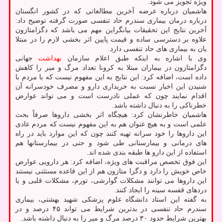
ویژه تجویز می شود.
هاشمیان درباره عرضه آخرین مطالعاتی که در کشور انگستان
درباره درمان بیماری سندرم حاد تنفسی صورت گرفته توضیح داد:
آخرین نتایج این تحقیقات بیانگراین مهم می باشد که دگزامتازون
علاوه بر دسترسی ساده و قیمت پایین اثر بخشی لازم را در مبتلا
یان به بیماری های حاد تنفسی دارد.
وی با اشاره به اینکه طبق اعلام سازمان
بهداشت
جهانی
دگزامتازون در بیماران مبتلا به کرونا تعداد مرگ و میر را کاهش
داده است، اضافه کرد: این نتایج به این مفهوم نیست که با مردم با
شنیدن این اخبار نسبت به خریداری دارو و مصرف خودسرانه آن
اقدام نمایند چون که عملی نادرست است و می تواند عوارض
خطرناکی را به دنبال داشته باشد.
هاشمیان خاطرنشان کرد: هیچگاه اثر بخشی داروها صرفاً بحث
علمی است و به هیچ عنوان هم به این مفهوم نیست که مردم عادی
این داروها را خود سرانه تهیه کنند چون که این موارد باید در راه
های درمانی و بیمارستانی طی شود و حتی در بیمارستانها هم
استفاده از این دارو ها طبقه بندی شده اند.
این فوق تخصص مراقبت های ویژه، اضافه کرد: هر دارویی عوارض
خاص خویش را دارد و دگزا متازون هم از این قاعده مستثنی نیستند
این داروها می توانند مشکلات گوارشی، تورم، مشکلات قلبی و یا
دردهای قفسه سینه را ایجاد کنند.
به گفته این استاد دانشگاه علوم پزشکی شهید بهشتی، بیماری
سندرم حاد تنفسی در بدترین شرایط می تواند ۴۵ درصد و در
بهترین شرایط حدود ۳۰ درصد مرگ و میر را به دنبال داشته باشد.