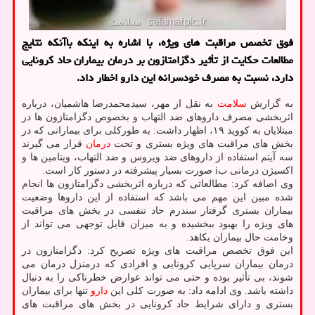
فوق تخصص مراقبت های ویژه، با اشاره به اینكه باآنكه نتایج
مطالعات حكایت از تأثیر دگزامتازون بر درمان بیماران حاد كرونایی
دارد، نسبت به مصرف خودسرانه این دارو اخطار داد.
به گزارش
سلامت
به نقل از مهر، سیدمحمدرضا هاشمیان، درباره
اثربخشی مصرف داروهای ضد التهاب و بخصوص دگزامتازون ها در
مبتلایان به کووید ۱۹، اظهار داشت: به طورکلی برای بیمارانی که در
بخش های مراقبت های ویژه بستری و تحت
درمان
قرار می گیرند
سه آیتم استفاده از داروهای ضد ویروس و ضد التهاب، ویتامین ها و
اکسیژن درمانی بi صورت بسیار پیشرفته در دستور کار است.
وی اضافه کرد: مطالعاتی که درباره اثربخشی دگزامتازون ها انجام
شده مبین این مهم می باشد که استفاده از این داروها وضعیت
بیماران بستری گرفتار سندرم حاد تنفسی در بخش های مراقبت
های ویژه را بهبود ببخشیده و به میزان قابل توجهی می تواند از
وخامت حال بیماران بکاهد.
این فوق تخصص مراقبت های ویژه تصریح کرد: دگزامتازون در
درمان بیماران سرپایی کرونایی و افرادی که درمنزل درمان می
شوند، بی تأثیر بوده و حتی می تواند عوارض خطرناکی را به دنبال
داشته باشد. وی ادامه داد: به صورت کلی این
دارو
تنها برای بیماران
بستری و دارای شرایط حاد کرونایی در بخش های مراقبت های