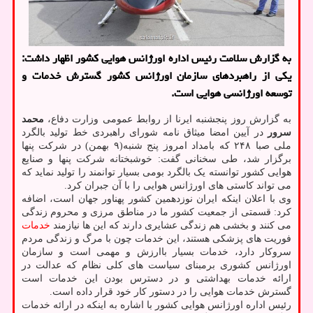
به گزارش سلامت رئیس اداره اورژانس هوایی کشور اظهار داشت:
یکی از راهبردهای سازمان اورژانس کشور گسترش خدمات و
توسعه اورژانسی هوایی است.
به گزارش روز پنجشنبه ایرنا از روابط عمومی وزارت دفاع،
محمد
سرور
در آیین امضا میثاق نامه شورای راهبردی خط تولید بالگرد
ملی صبا ۲۴۸ که بامداد امروز پنج شنبه(۹ بهمن) در شرکت پنها
برگزار شد، طی سخنانی گفت: خوشبختانه شرکت پنها و صنایع
هوایی کشور توانسته یک بالگرد بومی بسیار توانمند را تولید نماید که
می تواند کاستی های اورژانس هوایی را با آن جبران کرد.
وی با اعلان اینکه ایران نوزدهمین کشور پهناور جهان است، اضافه
کرد: قسمتی از جمعیت کشور ما در مناطق مرزی و محروم زندگی
می کنند و بخشی هم زندگی عشایری دارند که این ها نیازمند
خدمات
فوریت های پزشکی هستند، این خدمات چون با مرگ و زندگی مردم
سروکار دارد، خدمات بسیار باارزش و مهمی است و سازمان
اورژانس کشوری برمبنای سیاست های کلی نظام که عدالت در
ارائه خدمات بهداشتی و در دسترس بودن این خدمات است
گسترش خدمات هوایی را در دستور کار خود قرار داده است.
رئیس اداره اورژانس هوایی کشور با اشاره به اینکه در ارائه خدمات