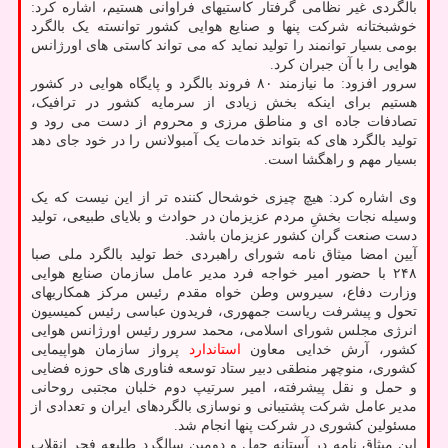
بالگردی غیر نظامی گرفتار کاستیهای فراوانی هستیم، اشاره کرد:
خوشبختانه شرکت پنها و صنایع هوایی کشور توانسته یک بالگرد
بومی بسیار توانمند را تولید نماید که می تواند کاستی های اورژانس
هوایی را با آن جبران کرد.
سرور افزود: ما نیازمند ۸۰ فروند بالگرد و پایگاه هوایی در کشور
هستیم برای اینکه بخش زیادی از سرمایه کشور در ترافیک،
تصادفات جاده ای و مناطق مرزی و محروم از دست می رود و
تولید بالگرد های که بتواند خدمات یک آمبولانس را در خود جای دهد
بسیار مهم و راهگشا است.
وی اشاره کرد: هیچ چیزی خوشحال کننده تر از این نیست که یک
وسیله نجات بخشِ مردم عزیزمان در حوادث و بلایای طبیعی، تولید
دست صنعت گران کشور عزیزمان باشد.
آیین امضا میثاق نامه شورای راهبردی خط تولید بالگرد ملی صبا
۲۴۸ با حضور امیر خواجه فرد مدیر عامل سازمان صنایع هوایی
وزارت دفاع، سیروس وطن خواه مقدم رئیس مرکز همکاریهای
تحول و پیشرفت ریاست جمهوری، فریدون عباسی رئیس کمیسیون
انرژی مجلس شورای اسلامی، محمد سرور رئیس اورژانس هوایی
کشور، آرش خدایی معاون
استاندارد
پرواز سازمان هواپیمایی
کشوری، منوچهر منطقی دبیر ستاد توسعه فناوری های حوزه فضایی
و حمل و نقل پیشرفته، امیر سرتیپ دوم خلبان مجتبی روحانی
مدیر عامل شرکت پشتیبانی و نوسازی بالگردهای ایران و تعدادی از
مسئولین کشوری در شرکت پنها انجام شد.
این میثاق نامه در آستانه چهل و دومین سالگرد طلیعه فجر انقلاب