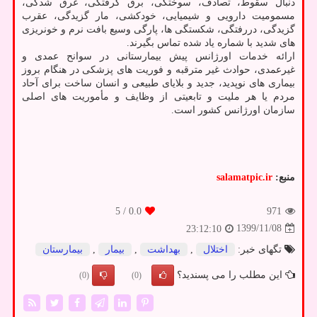
دنبال سقوط، تصادف، سوختگی، برق گرفتگی، غرق شدگی،
مسمومیت دارویی و شیمیایی، خودکشی، مار گزیدگی، عقرب
گزیدگی، دررفتگی، شکستگی ها، پارگی وسیع بافت نرم و خونریزی
های شدید با شماره یاد شده تماس بگیرند.
ارائه خدمات اورژانس پیش بیمارستانی در سوانح عمدی و
غیرعمدی، حوادث غیر مترقبه و فوریت های پزشکی در هنگام بروز
بیماری های نوپدید، جدید و بلایای طبیعی و انسان ساخت برای آحاد
مردم یا هر ملیت و تابعیتی از وظایف و مأموریت های اصلی
سازمان اورژانس کشور است.
منبع:
salamatpic.ir
/ 5
0.0
971
1399/11/08
23:12:10
تگهای خبر:
اختلال
,
بهداشت
,
بیمار
,
بیمارستان
این مطلب را می پسندید؟
(0)
(0)