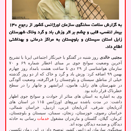
به گزارش سلامت سخنگوی سازمان اورژانس کشور از رجوع ۱۳۰
بیمار تنفسی، قلبی و چشم بر اثر وزش باد و گرد وخاک شهرستان
زابل استان سیستان و بلوچستان به مراکز درمانی و بهداشتی
اطلاع داد.
مجتبی خالدی
روز شنبه در گفتگو با خبرنگار اجتماعی ایرنا با تشریح
آخرین وضعیت سوانح جوی بر مبنای اخطار شماره ۶۹ و ۷۰
سازمان هواشناسی از ۲۹ دی تا ساعت هشت بامداد روز چهارم
بهمن ۹۹ اضافه کرد: وزش باد و گرد و خاک که از دو روز گذشته
خیلی از مناطق سیستان و بلوچستان را فراگرفته، وضعیت آلودگی
در شهرستان های زابل، هامون، ایرانشهر و چابهار را در سطح
خطرناک قرار داده بود.
وی به اشاره به استان های متاثر از حوادث و سوانح جوی اظهار
داشت: در مدت یاشده نیروهای اورژانس ۱۱۵ در استان های
آذربایجان شرقی، آذربایجان غربی، اردبیل، خراسان شمالی،
خراسان رضوی، خوزستان، زنجان، سمنان، سیستان و بلوچستان،
کرمان، گیلان، گلستان و مازندران مشغول
خدمات
رسانی به حادثه
دیدگان و صدمه دیدگان بوده اند.
سخنگوی سازمان اورژانس کشور توضیح داد: در این زمان تکنسین