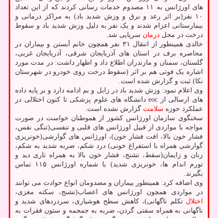
های اورژانس به ۱۱ مصدوم خدمات رسانی کردند که از این تعداد
۱۰ نفر(بر اثر رعد و برق و وزش شدید باد) به مراکز درمانی و
بیمارستانی اعزام شدند و یک نفر به دلیل وزش شدید باد و سقوط
درخت در محل
درمان
سرپایی شد.
خالدی همینطور از انتقال ۳۱ نفر همچون خانم آبستن و بیماران در
محاصره برف در استان های آذربایجان شرقی، آذربایجان غربی،
گلستان، سمنان و مازندران اطلاع داد و اظهار داشت: در مدت مورد
اشاره یک فوتی هم بر اثر (سقوط درخت روی خودرو در شهرستان
نکا) ثبت و گزارش شده است.
وی اعلام نمود: وزش شدید باد در زابل و بم ادامه دارد و بر پایه داده
های ارسالی از eoc دانشگاه های علوم پزشکی تا کنون اختلالی در
عملکرد حوزه
سلامت
گزارش نشده است.
سخنگوی سازمان اورژانس کشور از هموطنان خواست در صورت
مواجه با مواردی از قبیل اورژانس های قلبی و تنفسی(تنگی نفس،
فشار خون بالا، افت فشار خون)، اورژانس های گوارشی(خونریزی
گوارشی همراه با استفراغ خونی) درد شکم، ضربه شدید به شکم،
زنان و زایمان(سقط، تشنج، فشار خون بالا به همراه تاری دید و
تورم اندام ها، خونریزی شدید) با شماره اورژانس ۱۱۵ تماس
بگیرند.
وی اضافه کرد: همینطور بیماران و مصدومان انواع حوادث می توانند
در مواردی همچون اورژانس های اعصاب(تشنج، سکته مغزی،
اختلال
تکلم ناگهانی)، کاهش سطح هوشیاری، سردردهای شدید و
ناگهانی به همراه سفتی گردن، ضربه به جمجمه و ستون فقرات به