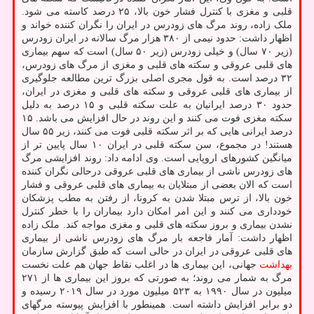
قلبی و مغزی با کنترل فشار خون بالا، ۲۵ درصد کاسته می شود.
ملک زاده، روند مرگ های زودرس در ایران را نگران کننده خواند و
اظهار داشت: حدود نیمی از ۳۸۰ هزار مرگ سالانه در ایران زودرس
(زیر ۷۰ سال) و خیلی زودرس (زیر ۵۰ سال) است که سهم بیماری
های قلبی عروقی و سکته های قلبی و مغزی از مرگ های زودرس،
۳۲ درصد است. به قول مجری اصلی بزرگ ترین مطالعه جلوگیری
از بیماری های قلبی عروقی و سکته های قلبی و مغزی در ایران،
حدود ۳۰ درصد ایرانیان به علت سکته قلبی و ۱۵ درصد به دلیل
سکته مغزی فوت می کنند و این روند در حال افزایش می باشد. ۱۵
درصد ایرانی هایی که بر اثر سکته قلبی فوت می کنند، زیر ۵۵ سال
هستند! در مجموع، سن سکته قلبی در ایران ۱۰ سال پایین تر از
میانگین کشورهای اروپایی است. وی ادامه داد: روند افزایشی مرگ
های زودرس ناشی از بیماری های قلبی عروقی درحالی نگران کننده
است که الان بعضی از مبتلایان به بیماری های قلبی عروقی و فشار
خون بالا، از ترس مبتلا شدن به کرونا، از رفتن به مطب پزشکان
خودداری می کنند و این امر امکان دارد بیماران را با خطر کنترل
نشدن بیماری و بروز سکته های قلبی و مغزی مواجه کند. ملک زاده
اظهار داشت: آمار فاجعه بار مرگ های زودرس ناشی از بیماری
های قلبی عروقی در ایران در حالی است که طبق گزارش سازمان
بهداشت
جهانی، این بیماری ها در اغلب نقاط جهان هم علت نخست
مرگ به شمار می روند؛ به صورتی که بروز این بیماری ها از ۲۷۱
میلیون در سال ۱۹۹۰ به ۵۲۳ میلیون مورد در سال ۲۰۱۹ رسیده و
دو برابر افزایش داشته است. همینطور با افزایش پیوسته مرگهای