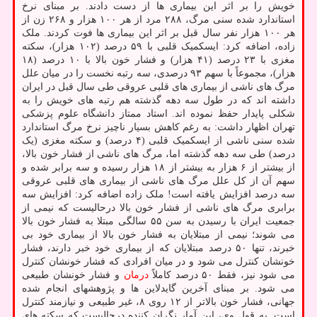
خویش را بر اثر این بیماری ها از دست دادند. بر مبنای نرخ
استاندارد شده سنی مرگ، ۲۸۸ مرد از هر ۱۰۰ هزار و ۲۶۸ زن از
هر ۱۰۰ هزار نفر سال قبل بر اثر این بیماری ها فوت کردند. ملک
زاده، اضافه کرد: ایسکمیک قلبی با ۵۹ درصد (۱۰۲ هزار)، سکته
مغزی با ۲۳ درصد (۴۱ هزار) و فشار خون بالا با ۱۰ درصد (۱۸
هزار)، مجموعاً با سهم ۹۳ درصدی، سه رتبه نخست را در میان علل
مرگ های ناشی از بیماری های قلبی عروقی طی سال قبل در ایران
داشته اند که در طول سه دهه گذشته هم رتبه های خویش را به
شکلی پایدار حفظ نموده اند. استاد ممتاز دانشگاه علوم پزشکی
تهران اظهار داشت: به رغم کاهش بسیار ناچیز نرخ مرگ استاندارد
شده سنی ناشی از ایسکمیک قلبی (۴ درصد) و سکته مغزی (یک
درصد) طی سه دهه گذشته اما، مرگ های ناشی از فشار خون بالا،
از بیشتر از ۶ هزار به بیشتر از ۱۸ هزار رسیده و سه برابر شده و
سهم آن از کل علل مرگ های ناشی از بیماری های قلبی عروقی
سه درصد افزایش یافته است! ملک زاده اضافه کرد: افزایش سه
برابری مرگ های ناشی از فشار خون بالا درحالیست که نیمی از
جمعیت ایران با رسیدن به سن ۵۵ سالگی مبتلا به فشار خون بالا
می شوند؛ نیمی از مبتلایان به فشار خون بالا از بیماری خود بی
خبرند، تنها ۵۰ درصد مبتلایان که از بیماری خود خبر دارند، فشار
خونشان کنترل می شود و در میان افرادی که فشار خونشان کنترل
می شود نیز، فقط ۵۰ درصد کاملاً
درمان
و فشار خونشان طبیعی
می شود. بر مبنای آخرین گایدلاین ها و پژوهشهای انجام شده
جهانی، فشار خون بالاتر از ۱۲ روی ۸، غیر طبیعی و نیازمند کنترل
است. به قول وی، این آمار نگران کننده درحالیست که سکته های