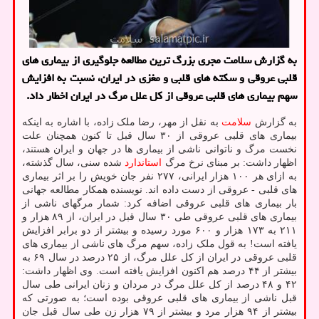
به گزارش سلامت مجری بزرگ ترین مطالعه جلوگیری از بیماری های
قلبی عروقی و سکته های قلبی و مغزی در ایران، نسبت به افزایش
سهم بیماری های قلبی عروقی از کل علل مرگ در ایران اخطار داد.
به گزارش
سلامت
به نقل از مهر، رضا ملک زاده، با اشاره به اینکه
بیماری های قلبی عروقی از ۳۰ سال قبل تا کنون همچنان علت
نخست مرگ و ناتوانی ناشی از بیماری ها در جهان و ایران هستند،
اظهار داشت: بر مبنای نرخ مرگ
استاندارد
شده سنی، سال گذشته،
به ازای هر ۱۰۰ هزار ایرانی، ۲۷۷ نفر جان خویش را بر اثر بیماری
های قلبی - عروقی از دست داده اند. نویسنده همکار مطالعه جهانی
بار بیماری های قلبی عروقی اضافه کرد: شمار مرگهای ناشی از
بیماری های قلبی عروقی طی ۳۰ سال قبل در ایران، از ۸۹ هزار و
۲۱۱ به ۱۷۳ هزار و ۶۰۰ مورد رسیده و بیشتر از دو برابر افزایش
یافته است! به قول ملک زاده، سهم مرگ های ناشی از بیماری های
قلبی عروقی در ایران از کل علل مرگ، از ۲۵ درصد در سال ۶۹ به
بیشتر از ۴۴ درصد هم اکنون افزایش یافته است. وی اظهار داشت:
۴۲ و ۴۸ درصد از کل علل مرگ در مردان و زنان ایرانی طی سال
قبل ناشی از بیماری های قلبی عروقی بوده است؛ به صورتی که
بیشتر از ۹۴ هزار مرد و بیشتر از ۷۹ هزار زن طی سال قبل جان