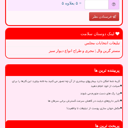
= ۵ بعلاوه ۵
فرستادن نظر
لینک دوستان سلامت
تبلیغات انتخابات مجلس
مستر گرین وال | مجری و طراح انواع دیوار سبز
پربیننده ترین ها
گربه شما امکان دارد بیماریهای بیشتری از آن چه تصور می کنید به خانه بیاورد این کارها را برای
صیانت از خود انجام دهید
چرا رگ های دست متورم می شوند
تأثیر داروهای دیابت در کاهش سرعت گسترش برخی سرطان ها
مکمل جوان سازی پوست از تبلیغات تا واقعیت!
پربحث ترین ها