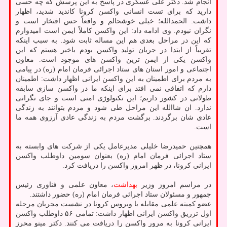
انجام شد. دکتر علی عسگری در پاسخ به این پرسش که چه حسی
دارید که برای تست انسانی واکسن کرونا کاندید شدید، اظهار
داشت: الحمدالله؛ خیلی خوشحالم و واقعاً حس افتخار است و
نگران نبودم. وی ادامه داد: این واکسن کاملاً ایمن است امیدوارم
که این در مراحل بعدی هم این مساله ثابت شود. به سبب اینکه
تقریباً از ابتدا در جریان تولید واکسن بودم باخبر هستم که این
واکسن یکی از ایمن ترین واکسن های موجود است. معاون
اجتماعی و امور استان های ستاد اجرائی فرمان امام (ره) در پیامی
به مردم برای اطمینان به این واکسن ایرانی اظهار داشت: اطمینان
دارم که اتفاقی نمی افتد برای اینکه ما در واکسن سازی سابقه
طولانی در کشور داریم؛ این تکنولوژی امنی است و جای نگرانی
ندارد. ان شاالله این مراحل طی شود و مردم بتوانند به زندگی
عادی شان برگردند. برگشت مردم به زندگی عادی آرزوی همه ما
است.
همچنین حمیدرضا خلیلی مدیرعامل یکی از شرکت های وابسته به
ستاد اجرائی فرمان امام (ره) بعنوان سومین داوطلب واکسن
ایرانی کرونا، در ظهر امروز واکسن را دریافت کرد.
در مراسم امروز وزیر
بهداشت
، معاون علمی و فناوری رئیس
جمهور و مسئولان ستاد اجرائی فرمان امام (ره) حضور داشتند.
عضو کمیته علمی مقابله با ویروس کرونا در نشست مجریان مرحله
اول تزریق واکسن ایرانی اظهار داشت: تمامی ۵۶ داوطلب واکسن
ایرانی کرونا به مرور واکسن را دریافت می کنند. دکتر مینو محرز