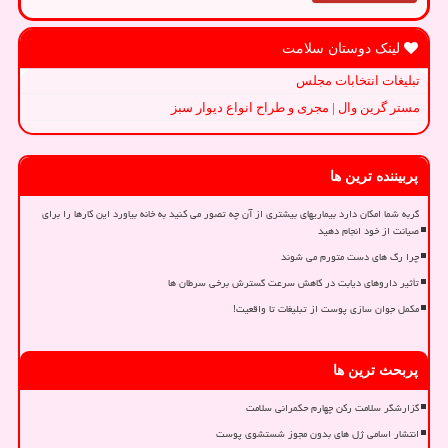
لینک دوستان سلامت
تبلیغات انتخابات مجلس
مستر گرین وال | مجری و طراح انواع دیوار سبز
پربیننده ترین ها
گربه شما امکان دارد بیماریهای بیشتری از آن چه تصور می کنید به خانه بیاورد این کارها را برای
صیانت از خود انجام دهید
چرا رگ های دست متورم می شوند
تأثیر داروهای دیابت در کاهش سرعت گسترش برخی سرطان ها
مکمل جوان سازی پوست از تبلیغات تا واقعیت!
پربحث ترین ها
گزارشگر سلامت رکن چهارم حکمرانی سلامت
انتشار اسامی ژل های بدون مجوز شستشوی پوست