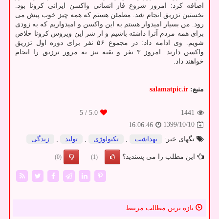
اضافه کرد: امروز شروع فاز انسانی واکسن ایرانی کرونا بود.
نخستین تزریق انجام شد. مطمئن هستم که همه چیز خوب پیش می
رود. من بسیار امیدوار هستم به این واکسن و امیدواریم که به زودی
برای همه مردم آنرا داشته باشیم و از شر این ویروس کرونا خلاص
شویم. وی ادامه داد: در مجموع ۵۶ نفر برای دوره اول تزریق
واکسن دارند. امروز ۳ نفر و بقیه نیز به مرور ترزیق را انجام
خواهند داد.
منبع:
salamatpic.ir
/ 5
5.0
1441
1399/10/10
16:06:46
تگهای خبر:
بهداشت
,
تكنولوژی
,
تولید
,
زندگی
این مطلب را می پسندید؟
(0)
(1)
تازه ترین مطالب مرتبط