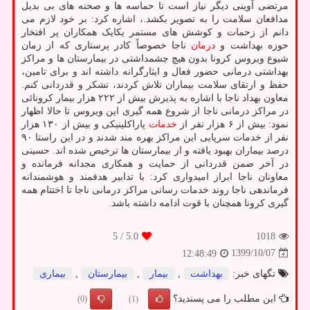
مرتضی آوینی دیگر نیاز است تا حماسه ها و صحنه های بی بدیل
مدافعان سلامت را به تصویر بکشد.، اشاره کرد: بر خود لازم می
دانم از زحمات و کوشش های مستمر یکایک همکاران پر افتخار
حوزه بهداشت و
درمان
ناجا خصوصاً کادر پرستاری که از زمان
شیوع ویروس کرونا بدون هیچ چشمداشتی در بیمارستان ها و مراکز
بهداشتی درمانی حضور فعال و ایثارگرانه داشته اند و برای تامین،
حفظ و ارتقای سلامت بیماران تلاش کردند، تشکر و قدردانی کنم.
معاون بهداد ناجا با اشاره به پذیرش بیش از ۲۲۲ هزار بیمار کرونائی
در مراکز درمانی ناجا از شروع همه گیری این ویروس تا حالا اظهار
نمود: بیش از ۶ هزار نفر از
خدمات
پاراکلینیکی و بیش از ۱۳۰ هزار
نفر از خدمات سرپایی این مراکز بهره مند شدند و در این راستا ۹۰
درصد بیماران بهبود یافته و از بیمارستان ها ترخیص شده اند. حسینی
در آخر ضمن قدردانی از حمایت و همکاری مجدانه فرمانده و
معاونان ناجا ابراز امیدواری کرد: با تدابیر هدفمند و هوشمندانه
فرماندهی ناجا روند خدمات رسانی مراکز درمانی ناجا تا اختتام همه
گیری کرونا همچنان با قوت ادامه داشته باشد.
/ 5
5.0
1018
1399/10/07
12:48:49
تگهای خبر:
بهداشت
,
بیمار
,
بیمارستان
,
بیماری
این مطلب را می پسندید؟
(0)
(1)