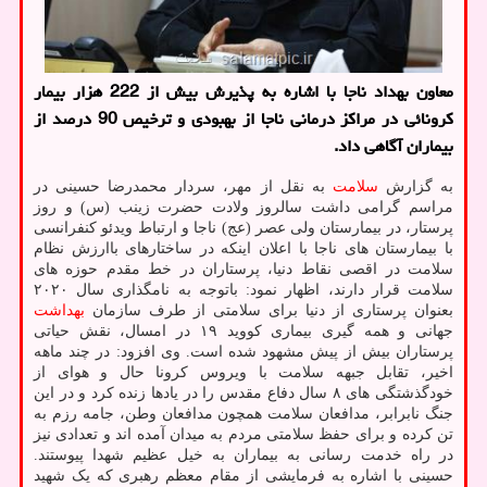
معاون بهداد ناجا با اشاره به پذیرش بیش از 222 هزار بیمار
کرونائی در مراکز درمانی ناجا از بهبودی و ترخیص 90 درصد از
بیماران آگاهی داد.
به گزارش
سلامت
به نقل از مهر، سردار محمدرضا حسینی در
مراسم گرامی داشت سالروز ولادت حضرت زینب (س) و روز
پرستار، در بیمارستان ولی عصر (عج) ناجا و ارتباط ویدئو کنفرانسی
با بیمارستان های ناجا با اعلان اینکه در ساختارهای باارزش نظام
سلامت در اقصی نقاط دنیا، پرستاران در خط مقدم حوزه های
سلامت قرار دارند، اظهار نمود: باتوجه به نامگذاری سال ۲۰۲۰
بعنوان پرستاری از دنیا برای سلامتی از طرف سازمان
بهداشت
جهانی و همه گیری بیماری کووید ۱۹ در امسال، نقش حیاتی
پرستاران بیش از پیش مشهود شده است. وی افزود: در چند ماهه
اخیر، تقابل جبهه سلامت با ویروس کرونا حال و هوای از
خودگذشتگی های ۸ سال دفاع مقدس را در یادها زنده کرد و در این
جنگ نابرابر، مدافعان سلامت همچون مدافعان وطن، جامه رزم به
تن کرده و برای حفظ سلامتی مردم به میدان آمده اند و تعدادی نیز
در راه خدمت رسانی به بیماران به خیل عظیم شهدا پیوستند.
حسینی با اشاره به فرمایشی از مقام معظم رهبری که یک شهید