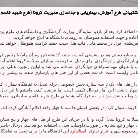
انی طرح آموزش، بیماریابی و جداسازی مدیریت کرونا (طرح شهید قاسم سلیم
اضافه کرد: بعد از بازدید نمایندگان وزارت گردشگری و دانشگاه های علوم پ
ماده و جهت استفاده هموطنان به روسای دانشگاه ها ابلاغ خواهد گردید.
قرنطینه افراد در محیط هایی مانند هتل سبب حفظ کرامت هموطنان خواهد شد و 
صنایع دستی هم در نشستی که سه شنبه گذشته (چهارم آذرماه) با رئیس قرار
ایرانگردی و جهانگردی برای تبدیل به قرنطینه بیماران مبتلا به کرونا اعلام آما
متی که قبل از پیروزی انقلاب با عنوان مهمانسراهای جهانگردی شناخته می شد و اولین زن
 وابسته است. قدمت بعضی از این هتل هایِ بازسازی شده، به بیشتر از نی
ی از هتل های یک تا سه ستاره بخش خصوصی برای تبدیل به نقاهتگاه بیماران کر
 اظهار داشت: این آمار درحال تکمیل است. ما فرصت کمی داشتیم با این حال
 داوطلب شده بودند را به قرارگاه پشتیبانی طرح شهید قاسم سلیمانی، معرفی 
رونا، عنوان کرد: در بعضی استان ها سه تا چهار واحد اعلام آمادگی کرده اند، در
مبتلا به کرونا تبدیل گردد و آیا در جریان این طرح از هتل های چهار و پنج
ی چهار و پنج ستاره در صورت داوطلب شدن، استفاده خواهد شد. درحال حاضر 
 محدوده شهری قرار ندارند.
استاندارد
این اقامتگاه ها را برای تبدیل به نقاهتگا