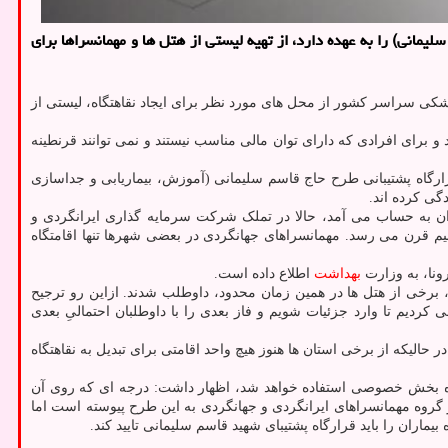
انی) را به عهده دارد، از تهیه لیستی از هتل ها و مهمانسراها برای
زشکی سراسر کشور از محل های مورد نظر برای ایجاد نقاهتگاه، لیستی از
برای افرادی که دارای توان مالی مناسب نیستند و نمی توانند قرنطینه
گاه پشتیبانی طرح حاج قاسم سلیمانی (آموزش، بیماریابی و جداسازی
دگی کرده اند.
جیره هتلی ایران به حساب می آمد، حالا در تملک شرکت سرمایه گذاری ایرانگردی و
م قرن می رسد. مهمانسراهای جهانگردی در بعضی شهرها تنها اقامتگاه
ونا، به وزارت
بهداشت
اطلاع داده است.
، برخی از هتل ها در همین زمان محدود، داوطلب شدند. ازاین رو ترجیح
کردیم تا وارد جزئیات شویم و فاز بعدی را با داوطلبان احتمالیِ بعدی
 حالیکه از برخی استان ها هنوز هیچ واحد اقامتی برای تبدیل به نقاهتگاه
 ستاره بخش خصوصی استفاده خواهد شد، اظهار داشت: درجه ای که روی آن
گروه مهمانسراهای ایرانگردی و جهانگردی به این طرح پیوسته است اما
ه بیماران را باید قرارگاه پشتیبای شهید قاسم سلیمانی تایید کند.