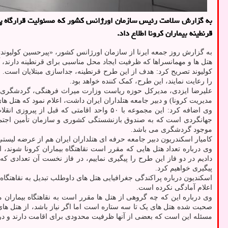
به گزارش سلامت رئیس سازمان اورژانس کشور که مسئولیت قرارگاه پشتیب
قرنطینه بیماران کرونا اطلاع داد.
به گزارش روز جمعه ایرنا از سازمان اورژانس کشور، «پیرحسین کولیوند» 
هتل ها و مهمانسراها که ظرفیت ایجاد محل مناسبی برای قرنطینه دارند، آ
کولیوند تصریح کرد: هدف از این طرح قرنطینه، جداسازی مبتلایان است. 
را رعایت نمایند، این طرح، کمک کننده خواهد بود.
علیرضا ایزدی، مدیرکل حوزه ریاست وزارت میراث فرهنگی، گردشگری و 
مدیریت کرونا) و دبیر جامعه هتلداران ایران داشت، اعلام نمود که هتل های 
وی اضافه کرد: این مجموعه با ۵۰ واحد اقا
جهانگردی است که به صندوق بازنشستگی کشوری و سازمان تأمین اجتماعی
موجود گردشگری می باشد.
کامیار اسکندریون دبیر جامعه حرفه ای هتلداران ایران هم از عرضه لیست
وی درباره تعداد هتل هایی که مقرر است نقاهتگاه بیماران کرونا شوند،
دادیم در دو فاز این طرح را پیگیری نماییم، در فاز نخست آن تعدادی که
پیگیری خواهیم کرد.
اسکندیون درباره پراکندگی جغرافیایی هتل های داوطلب تبدیل به نقاهتگاه ک
اعلام آمادگی نکرده است.
وی درباره این که چه گروهی از هتل ها مقرر است به نقاهتگاه بیماران 
صحبت شده هتل های یک تا سه ستاره است اما اگر نیاز باشد، از هتل ها
مسئله این است که بعضی از آنها ظرفیت محدودی برای اقامت دارند و در