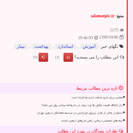
منبع:
salamatpic.ir
1175
1399/10/06
19:46:03
تگهای خبر:
آموزش
,
استاندارد
,
بهداشت
,
بیمار
این مطلب را می پسندید؟
(0)
(1)
تازه ترین مطالب مرتبط
مجلس برای یاری صنعت دارو چه کرده است
راز اختلاف قیمت مکمل ها چرا بیمار در داروخانه بیشتر پول می دهد؟
استقرار بالاتر از هزار نیروی اورژانس در مراسم جاماندگان اربعین تهران
تیم های تخصصی درمانی راهی مرزهای اربعین شدند
نظرات بینندگان در مورد این مطلب