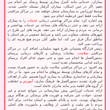
بیماران، خدماتی مانند کنترل بیماری توسط پزشک نیز انجام می
دهیم. اگر در حین اسکان، بیماران گرفتار مسئله خاصی شدند،
توسط اورژانس به بیمارستان منتقل خواهند شد. در مراکز مراقبتی
سلامت فقط امور قرنطینه انجام می شود.
وی اشاره کرد: تمام مراکز بهداشتی درمانی
خدمات
را به بیماران
ارائه می دهند و حتی درمانگاه های مساجد نیز خدمات بهداشتی و
درمانی به مردم و بیماران ارائه می دهند. هزینه های این طرح در
شهرهای مختلف متفاوت می باشد و شرایط جمعیتی در هر استان با
مناطق دیگر فرق می کند، اما بطور کلی مردم هیچ هزینه ای را
پرداخت نمی کنند.
رئیس قرارگاه پشتیبانی طرح شهید سلیمانی اضافه کرد: در مراکز
مراقبتی
سلامت
، معاینات پزشکی و کارهای درمانی برمبنای
دستورالعمل ها انجام می شود و حتی منوی غذای افراد برمبنای
برنامه غذایی متخصصان تغذیه است.
وی افزود: در مراکز مراقبتی سلامت نیازی به حضور همراه نیست
و تمام کارهای مبتلایان توسط نیروهای ما انجام می شود. ما در حال
بیماریابی و جداسازی مبتلایان به بیماری کرونا هستیم. یکی از اهداف
این طرح، تشدید دستورالعمل ها، فرهنگ سازی،
آموزش
و حفاظت
از گروه های لطمه پذیر مانند مادران حامله است.
ارائه خدمات اورژانس پیش بیمارستانی در سوانح عمدی و غیر
عمدی، حوادث غیر مترقبه و فوریت های پزشکی در هنگام بروز
بیماریهای نوپدید، جدید و بلایای طبیعی و انسان ساخت برای آحاد
مردم یا هر ملیت و تابعیتی از وظایف و ماموریت های اصلی
سازمان اورژانس کشور است.