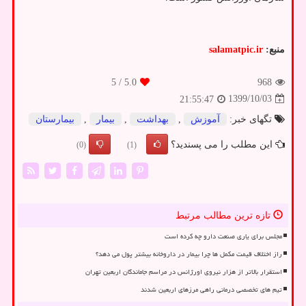
منبع:
salamatpic.ir
/ 5
5.0
968
1399/10/03
21:55:47
تگهای خبر:
آموزش
,
بهداشت
,
بیمار
,
بیمارستان
این مطلب را می پسندید؟
(0)
(1)
تازه ترین مطالب مرتبط
مجلس برای یاری صنعت دارو چه کرده است
راز اختلاف قیمت مکمل ها چرا بیمار در داروخانه بیشتر پول می دهد؟
استقرار بالاتر از هزار نیروی اورژانس در مراسم جاماندگان اربعین تهران
تیم های تخصصی درمانی راهی مرزهای اربعین شدند