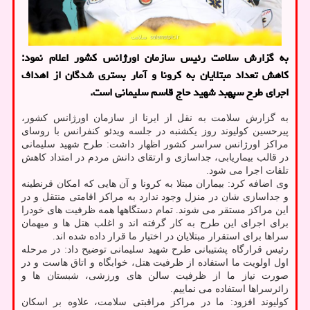
به گزارش سلامت رئیس سازمان اورژانس کشور اعلام نمود:
کاهش تعداد مبتلایان به کرونا و آمار بستری شدگان از اهداف
اجرای طرح سپهبد شهید حاج قاسم سلیمانی است.
به گزارش سلامت به نقل از ایرنا از سازمان اورژانس کشور،
پیرحسین کولیوند روز یکشنبه در جلسه ویدئو کنفرانس با روسای
مراکز اورژانس سراسر کشور اظهار داشت: طرح شهید سلیمانی
در قالب بیماریابی، جداسازی و ارتقای دانش مردم در امتداد کاهش
تلفات اجرا می شود.
وی اضافه کرد: بیماران مبتلا به کرونا و آن هایی که امکان قرنطینه
و جداسازی شان در منزل وجود ندارد به مراکز اقامتی منتقل و در
این مراکز مستقر می شوند. تمام دستگاهها همه ظرفیت های خودرا
برای اجرای این طرح به کار گرفته اند و اغلب هتل ها و میهمان
سراها برای استقرار مبتلایان در اختیار ما قرار داده شده اند.
رئیس قرارگاه پشتیبانی طرح شهید سلیمانی توضیح داد: در مرحله
اول اولویت ما استفاده از ظرفیت هتل، خوابگاه و اتاق هاست و در
صورت نیاز ما از ظرفیت سالن های ورزشی، شبستان ها و
زائرسراها استفاده می نماییم.
کولیوند افزود: ما در مراکز مراقبتی سلامت، علاوه بر اسکان