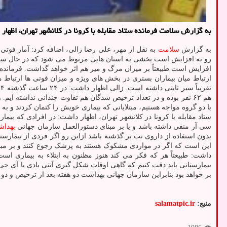
به گزارش سلامت فرمانده ستاد مقابله با كرونا در كلانشهر تهران، اظهار داشت: در ۲۴ ساعت گذشته ۲۵۴ بیمار كرونایی در بیمارستان های استا
به گزارش
سلامت
به نقل از مهر، علی رضا زالی، اضافه کرد: آمار فوتی
رو به افزایش است بخشی به استان هایی مربوط می شود که در حال سیر کر
افزایش است طبیعتاً بر میزان مرگ و میر هم اثر خواهد گذاشت. فرمانده ست
ارتباط میان بیماران بستری در بخش های ویژه و میزان فوتی ها ارتباط
هم ۶۲ نفر بوده و در تعداد ترخیص شدگان هم تفاوت چندانی نداشته ایم
با دو گروه مواجه هستیم، مبتلایانی که بیماری خویش را کتمان کردند و به 
ستاد مقابله با کرونا در کلانشهر تهران، اظهار داشت: در افرادی که بیما
سی آر منفی داشته باشد و یا بر مبنای دستورالعمل سازمان جهانی
بهدا
بدون استفاده از داروی تب بر گذشته باشد ازاین رو اگر فردی از بیمارس
این است که اگر در مواردی مشکوک هستند به پزشک رجوع کنند و بر مبنای
داشت: طبیعتاً هر که فکر می کند هنوز مظنون به ابتلاء به بیماری است
بر خواهد بود بنابراین سازمان جهانی بهداشت دو هفته بعد از ترخیص و د
منبع:
salamatpic.ir