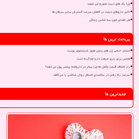
چرا رگ های دست متورم می شوند
تأثیر داروهای دیابت در کاهش سرعت گسترش برخی سرطان ها
هر اهدای خون سه شانس زندگی
پربحث ترین ها
انتشار اسامی ژل های بدون مجوز شستشوی پوست
مجلس برای یاری صنعت دارو چه کرده است
راز اختلاف قیمت مکمل ها چرا بیمار در داروخانه بیشتر پول می دهد؟
سرعت راه رفتن در سالمندی احتمال زوال شناختی را می کاهد
جدیدترین ها