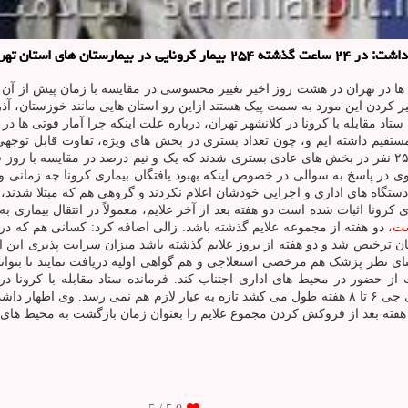
ن تهران بستری شدند.
 ها در تهران در هشت روز اخیر تغییر محسوسی در مقایسه با زمان پیش از آن ن
دن این مورد به سمت پیک هستند ازاین رو استان هایی مانند خوزستان، آذرب
اد مقابله با کرونا در کلانشهر تهران، درباره علت اینکه چرا آمار فوتی ها در
 مستقیم داشته ایم و، چون تعداد بستری در بخش های ویژه، تفاوت قابل توجه
تقریباً سیر ثابتی داشته است. زالی اظهار داشت: در ۲۴ ساعت گذشته ۲۵۴ نفر در بخش های عادی بستری شدند ک
. وی در پاسخ به سوالی در خصوص اینکه بهبود یافتگان بیماری کرونا چه زمانی و ا
دستگاه های اداری و اجرایی خودشان اعلام نکردند و گروهی هم که مبتلا شدند، ا
ری کرونا اثبات شده است دو هفته بعد از آخر علایم، معمولاً در انتقال بیماری 
شت
تان ترخیص شد و دو هفته از بروز علایم گذشته باشد میزان سرایت پذیری این
 نظر پزشک هم مرخصی استعلاجی و هم گواهی اولیه دریافت نمایند تا بتوانند
 از حضور در محیط های اداری اجتناب کند. فرمانده ستاد مقابله با کرونا د
بیمارستانی باید دقت کنیم که گاهی اوقات شکل گیری آنتی بادی یا آی جی جی ۶ تا ۸ هفته طول می کشد تازه 
و هفته بعد از فروکش کردن مجموع علایم را بعنوان زمان بازگشت به محیط های