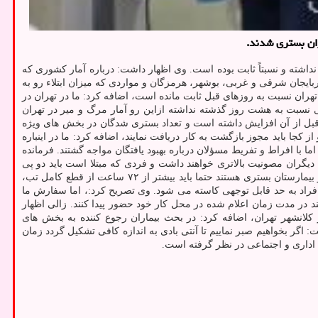
داشته و نسبتاً ثابت بوده است. وی اظهار داشت: درباره آمار کشوری که
ایجان شرقی و غربی، بوشهر، هرمزگان و مواردی که میزان ابتلاء رو به
 تهران نسبت به روزهای قبل ثابت مانده است، اضافه کرد: ما در تهران در
ی نسبت به هشت روز گذشته نداشته ازاین رو آمار مرگ و میر در تهران
ه یک و نیم درصد در مقایسه با روز قبل از آن افزایش داشته است و تعداد بستری شدگان در بخش های ویژه
ز کجا باید مجوز بازگشت به کار دریافت نمایند، اضافه کرد: ما در اینباره
ما با افراط و تفریط مسؤلان درباره بهبود یافتگان مواجه گشتند. فرمانده
به دیگران مصونیت بالاتری خواهند داشت و فردی که مبتلا است باید دو پی
، دو هفته از مجموعه علایم گذشته باشد. زالی اضافه کرد: کسانی هم که در بیمارستان بستری هستند حتما باید بیشتر از ۷۲ ساعت از قطع کامل تب،
 افراد به حد قابل توجهی کاسته می شود. وی تصریح کرد:، اما سفارش ما
 در مدت زمان اعلام شده در محل کار خود حضور پیدا کنند. زالی اظهار
ر کلانشهر تهران، اضافه کرد: در بحث بیماران رجوع کننده به بخش های
به عیار لازم هم نمی رسد. وی اظهار داشت: اگر بخواهیم صبر نماییم تا آنتی بادی به اندازه کافی تشکیل گردد زمان
 اداری و اجتماعی در نظر گرفته است.