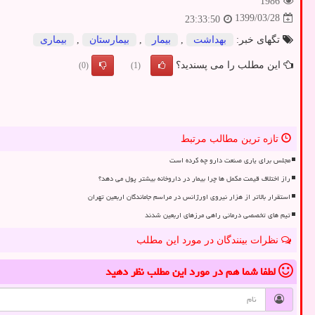
1986
1399/03/28
23:33:50
تگهای خبر:
بهداشت
,
بیمار
,
بیمارستان
,
بیماری
این مطلب را می پسندید؟
(0)
(1)
تازه ترین مطالب مرتبط
مجلس برای یاری صنعت دارو چه کرده است
راز اختلاف قیمت مکمل ها چرا بیمار در داروخانه بیشتر پول می دهد؟
استقرار بالاتر از هزار نیروی اورژانس در مراسم جاماندگان اربعین تهران
تیم های تخصصی درمانی راهی مرزهای اربعین شدند
نظرات بینندگان در مورد این مطلب
لطفا شما هم
در مورد این مطلب
نظر دهید