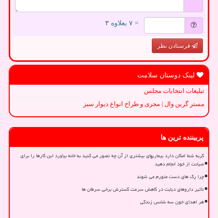
= ۷ بعلاوه ۳
فرستادن نظر
لینک دوستان سلامت
تبلیغات انتخابات مجلس
مستر گرین وال | مجری و طراح انواع دیوار سبز
پربیننده ترین ها
گربه شما امکان دارد بیماریهای بیشتری از آن چه تصور می کنید به خانه بیاورد این کارها را برای
صیانت از خود انجام دهید
چرا رگ های دست متورم می شوند
تأثیر داروهای دیابت در کاهش سرعت گسترش برخی سرطان ها
هر اهدای خون سه شانس زندگی