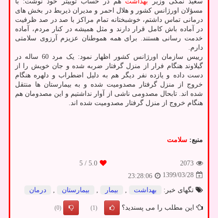
سعید نمکی وزیر
بهداشت
هم در حساب توییتر خود نوشت: با
مسؤلان اورژانس کشور و هلال احمر و مدیران ذیربط در بخش های
درمانی تماس داشتم، خوشبختانه تمام مراکز با صد در صد ظرفیت
در آماده باش کامل قرار دارند و مثل همیشه در کنار مردم، آماده
خدمت رسانی هستند. برای همه هموطنان عزیزم آرزوی سلامتی
دارم.
رییس سازمان اورژانس کشور اظهار نمود: یک مرد 60 ساله در
گیلاوند هنگام فرار از منزل گرفتار ضربه شده و جان خویش را از
دست داده و یازده نفر دیگر هم به دلیل اضطراب و دلهره هنگام
خروج از منزل گرفتار مصدومیت شده و به بیمارستان ها منتقل
شده اند. تابحال مصدومی ناشی از آوار نداشتیم و این مصدومان هم
هنگام خروج از منزل گرفتار مصدومیت شده اند.
منبع:
سلامت
/ 5
5.0
2073
1399/03/28
23:28:06
تگهای خبر:
بهداشت
,
بیمار
,
بیمارستان
,
درمان
این مطلب را می پسندید؟
(0)
(1)