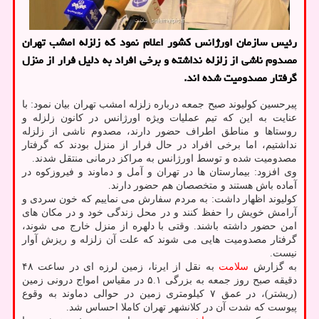
رئیس سازمان اورژانس كشور اعلام نمود كه زلزله امشب تهران
مصدوم ناشی از زلزله نداشته و برخی افراد به دلیل فرار از منزل
گرفتار مصدومیت شده اند.
پیرحسین کولیوند صبح جمعه درباره زلزله امشب تهران بیان نمود: با
عنایت به این که تیم عملیات ویژه اورژانس در کانون زلزله و
روستاها و مناطق اطراف حضور دارند، مصدوم ناشی از زلزله
نداشتیم، اما برخی افراد در حال فرار از منزل بودند که گرفتار
مصدومیت شده و توسط اورژانس به مراکز درمانی منتقل شدند.
وی افزود: بیمارستان ها در تهران و آمل و دماوند و فیروزکوه در
آماده باش هستند و متخصصان هم حضور دارند.
کولیوند اظهار داشت: به مردم سفارش می نماییم که خون سردی و
آرامش خویش را حفظ کنند و در محل زندگی خود و در مکان های
امن حضور داشته باشند. وقتی با دلهره از منزل خارج می شوند،
گرفتار مصدومیت هایی می شوند که علت آن زلزله و ریزش آوار
نیست.
به گزارش
سلامت
به نقل از ایرنا، زمین لرزه ای در ساعت ۴۸
دقیقه صبح روز جمعه به بزرگی ۵.۱ در مقیاس امواج درونی زمین
(ریشتر)، در عمق ۷ کیلومتری زمین در حوالی دماوند به وقوع
پیوست که شدت آن در کلانشهر تهران کاملا احساس شد.