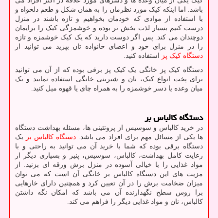
کیک یکی از میان وعده ها و دسرهای مورد علاقه در اکثر افراد می
باشد. اما اینکه کیک مورد نظرمان را به همان شکل و طعم دلخواه و
با استفاده از موادی که خودمان بخواهیم و تازه باشند در منزل
درست کنیم بسیار لذت بخش تر بوده و خوشمزگی کیک را برایمان
دوچندان می کند. پس اگر دوست دارید که یک کیک خوشمزه و تازه
را در منزل برای خود و اعضای خانواده تان بپزید می توانید از
دستگاه کیک پز
استفاده کنید.
دستگاه کیک پز خانگی یک کیک پز برقی بوده که از آن می توانید
برای پخت انواع کیک، نان و شیرینی خانگی استفاده نمایید و یک
میان وعده یا دسر خوشمزه را به همراه چای یا قهوه میل کنید.
دستگاه کالباس بر
در خرید کالباس و سوسیس از پروتئینی ها، مسئله بهداشت دستگاه
ها یکی از مسائل مهم برای افراد می باشد.
دستگاه کالباس بر
یک
دستگاه برقی بوده که شما با خرید آن می توانید به راحتی و با
رعایت کامل بهداشت، کالباس، سوسیس، پنیر و بسیاری دیگر از
مواد غذایی را با خیالی آسوده در منزل برش ورقه ای بزنید. از
مزیت های این دستگاه کالباس بر خانگی آن است که می توان
میزان ضخامت برش را در آن تعیین کرد و همچنین دارای خارهایی
برا روس سطح نگهدارنده آن می باشد که امکان نگه داشتن
کالباس، نان و مواد غذایی دیگر را فراهم می کند.