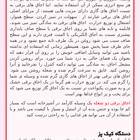
هر منبع انرژی ممکن از آن استفاده نمایند. اما اجاق های برقی به
نسبت اجاق های گازی دارای مزیت هایی هستند، از مزایای اصلی
اجاق های برقی عبارتند از : سهولت در تمیز کردن، سطح هموار،
اشتعال و توزیع حرارت. اجاق های برقی به سادگی تمیز می شوند،
قابلمه و تابه های شما بر روی اجاق برقی با سطح صاف پایداری
بیشتری نسبت به اجاق الکتریکی با المنت فنری دارند و این سطح
صاف سبب می شود روغن در یک طرف تابه جمع نشود و در همه
جای ظرف شما پخش شود. همینطور زمانی که استفاده ای نداشته
باشید می توانید وسایل اضافی خویش را بر روی آن قرار دهید که
بعنوان یک فضای خالی به درد شما می خورد. برای روشن کردن
مشعل اجاق، به سادگی می توانید دکمه کنترل را بچرخانید و آنرا
روشن کنید. عایق به سرعت گرم شده و شعله روشن می شود.
اجاق های برقی بهتر از اجاق های گازی گرم شده و وسیله ی شما
را گرم می کند. در توزیع حرارت هم گرما در یک اجاق برقی خشک
تر و به صورت یکنواخت تر نسبت به یک اجاق گاز توزیع می شود که
برای پخت و پز انواع غذاها بهتر است.
اجاق برقی دو شعله
یک وسیله کارآمد در آشپزخانه است که بسیار
کم جا بوده و جنس بدنه آن از استیل و بسیار با کیفیت می باشد و با
استفاده از آن می توانید هر غذایی را به راحتی درست کنید.
دستگاه کیک پز