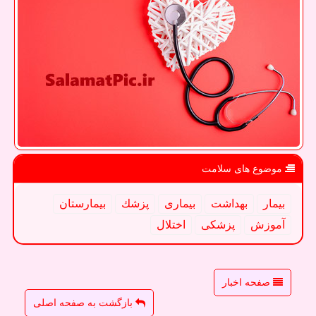
موضوع های سلامت
بیمار
بهداشت
بیماری
پزشك
بیمارستان
آموزش
پزشكی
اختلال
صفحه اخبار
بازگشت به صفحه اصلی