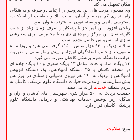
مکان تسهیل می کند.
وی همچون مزیت های این سرویس را ارتباط دو طرفه و به هنگام،
راه اندازی کم هزینه و آسان، امنیت بالا و حفاظت از اطلاعات،
دسترسی دائمی و وابسته نبودن به اینترنت عنوان نمود.
ریاحی افزود: این امر جز با پشتکار و صرف زمان زیاد از جانب
کارشناسان این مرکز و نهادهای ذی ربط مخابراتی برای سفارشی
سازی این سرویس حاصل نشده است.
سالانه نزدیک به ۹۳ هزار تماس با ۱۱۵ گرفته می شود و روزانه ۸۰
مأموریت از جانب امدادگران اورژانس پیش بیمارستانی و مدیریت
حوادث دانشگاه علوم پزشکی کاشان صورت می گیرد.
۲۳ پایگاه امداد و نجات شامل ۱۳ پایگاه شهری و ۱۰ پایگاه جاده ای
در منطقه کاشان با ۴۵ دستگاه آمبولانس، یک دستگاه اتوبوس
آمبولانس و نزدیک به ۱۹۰ نفر نیروی عملیاتی و ستادی در اورژانس
پیش بیمارستانی و مدیریت حوادث دانشگاه علوم پزشکی کاشان به
مردم منطقه
خدمات
ارائه می دهند.
جمعیت نزدیک به ۵۰۰ هزار نفری شهرستان های کاشان و آران و
بیدگل، زیر پوشش خدمات بهداشتی و درمانی دانشگاه علوم
پزشکی کاشان قرار دارد.
منبع:
سلامت