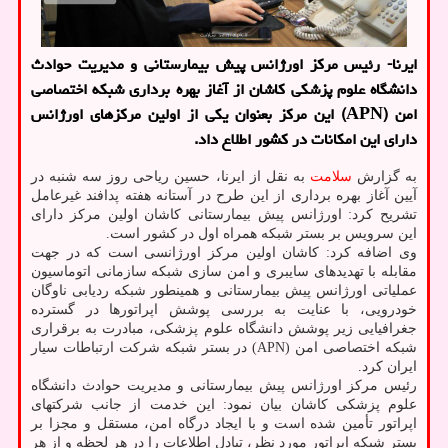
ایرنا- رئیس مركز اورژانس پیش بیمارستانی و مدیریت حوادث
دانشگاه علوم پزشكی كاشان از آغاز بهره برداری شبكه اختصاصی
امن (APN) این مركز بعنوان یكی از اولین مركزهای اورژانس
دارای این امكانات در كشور اطلاع داد.
به گزارش
سلامت
به نقل از ایرنا، حسین ریاحی روز سه شنبه در
آیین آغاز بهره برداری از این طرح در آستانه هفته پدافند غیرعامل
تشریح کرد: اورژانس پیش بیمارستانی کاشان اولین مرکز دارای
این سرویس بر بستر شبکه همراه اول در کشور است.
وی اضافه کرد: کاشان اولین مرکز اورژانسی است که در جهت
مقابله با تهدیدهای سایبری و امن سازی شبکه سازمانی اتوماسیون
عملیاتی اورژانس پیش بیمارستانی و همینطور شبکه ردیابی ناوگان
خودرویی، با عنایت به بررسی پوشش اپراتورها در گسترده
جغرافیایی زیر پوشش دانشگاه علوم پزشکی، مبادرت به برقراری
شبکه اختصاصی امن (APN) در بستر شبکه شرکت ارتباطات سیار
ایران کرد.
رئیس مرکز اورژانس پیش بیمارستانی و مدیریت حوادث دانشگاه
علوم پزشکی کاشان بیان نمود: این خدمت از جانب شرکتهای
اپراتور تأمین شده است و با ایجاد درگاه امن، مستقل و مجزا بر
بستر شبکه اپراتور مورد نظر، تبادل اطلاعات را در هر لحظه و از هر