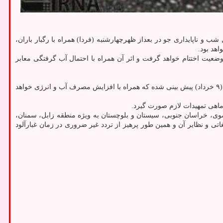
 ویژه در ساعات بعدازظهر و اوایل شب و ناپایداری جو در بعداز ظهرچهارشنبه (فردا) همراه با رگبار باران،
هد بود.
عیت اختتام خواهد گرفت و اثر آن همراه با احتمال آب گرفتگی معابر
در اعلامیه شماره ۲۸ اورژانس کشور، افزایش دما و ماندگاری آن از امروز (سه شنبه) با افزایش میانگین ۳ تا ۶ درجه در غالب نقاط کشور تا روز جمعه (۹ خرداد) پیش بینی شده که همراه با افزایش مصرف آب و انرژی خواهد
ماهی تمهیدات لازم صورت گیرد.
وی، خراسان جنوبی، سیستان و بلوچستان به ویژه منطقه زابل، سمنان،
زه های موقت مانند تابلوهای تبلیغاتی و نظایر آن و همین طور پرهیز از تردد غیر ضروری در زمان غبارآلود