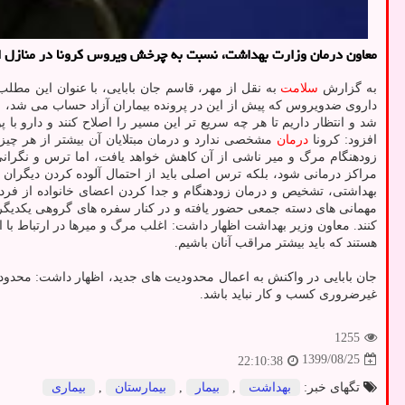
معاون درمان وزارت بهداشت، نسبت به چرخش ویروس كرونا در منازل اخطا
به گزارش
سلامت
به نقل از مهر، قاسم جان بابایی، با عنوان این مطلب که
داروی ضدویروس که پیش از این در پرونده بیماران آزاد حساب می شد، ب
افزود: کرونا
درمان
مشخصی ندارد و درمان مبتلایان آن بیشتر از هر چیز
زودهنگام مرگ و میر ناشی از آن کاهش خواهد یافت، اما ترس و نگران
مراکز درمانی شود، بلکه ترس اصلی باید از احتمال آلوده کردن دیگرا
بهداشتی، تشخیص و درمان زودهنگام و جدا کردن اعضای خانواده از فرد
مهمانی های دسته جمعی حضور یافته و در کنار سفره های گروهی یکدیگر ر
کنند. معاون وزیر بهداشت اظهار داشت: اغلب مرگ و میرها در ارتباط با ا
هستند که باید بیشتر مراقب آنان باشیم.
جان بابایی در واکنش به اعمال محدودیت های جدید، اظهار داشت: محدو
غیرضروری کسب و کار نباید باشد.
1255
1399/08/25
22:10:38
تگهای خبر:
بهداشت
,
بیمار
,
بیمارستان
,
بیماری