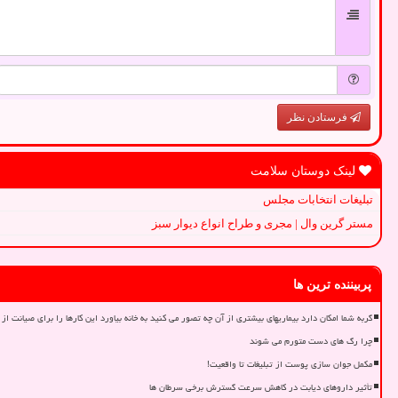
فرستادن نظر
لینک دوستان سلامت
تبلیغات انتخابات مجلس
مستر گرین وال | مجری و طراح انواع دیوار سبز
پربیننده ترین ها
گربه شما امکان دارد بیماریهای بیشتری از آن چه تصور می کنید به خانه بیاورد این کارها را برای صیانت از 
چرا رگ های دست متورم می شوند
مکمل جوان سازی پوست از تبلیغات تا واقعیت!
تأثیر داروهای دیابت در کاهش سرعت گسترش برخی سرطان ها