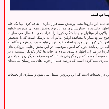
لا می كنند.
 همه این داروها تحت پوشش بیمه قرار دارند، اضافه کرد: تنها یک قلم
ظهار داشت: در بیمارستان ها هم این نوع پوشش بیمه ای مدیریت خواهد
شد و انتظار داریم تا هر چه سریع تر این مسیر را اصلاح کنند و دارو با پوشش بیمه ای در اختیار بیماران قرار گیرد. جان بابایی با اشاره به اینکه درصد بالایی از مبتلایان و جانباختگان کرونا را افراد بالای ۶۰ سال می سازند،
جوع سریع بیمار با مشاهده اولین علایم آن به پزشک است که با تشخیص
زایش کرونا برشمرد و اضافه کرد: ترس نباید سبب رجوع دیرهنگام به
غلبه بر آن باشد چون که اصول موفقیت در این بخش رعایت پروتکل های
ا در منازل، اظهار داشت: مردم در خانه ها کنار یکدیگر نشسته و در
د خصوصاً بچه ها که جزو گروهی هستند که به سرعت دیگران را مبتلا می
 بیماری مبتلا کرده است که درصد خیلی از فوتی های بیمارستان سالمندان
ار، در تجمعات است که این ویروس منتقل می شود و بسیاری از تجمعات