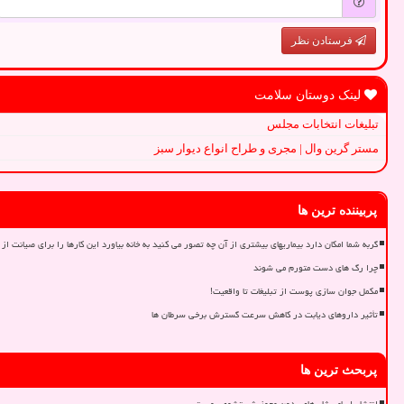
فرستادن نظر
لینک دوستان سلامت
تبلیغات انتخابات مجلس
مستر گرین وال | مجری و طراح انواع دیوار سبز
پربیننده ترین ها
گربه شما امکان دارد بیماریهای بیشتری از آن چه تصور می کنید به خانه بیاورد این کارها را برای صیانت از 
چرا رگ های دست متورم می شوند
مکمل جوان سازی پوست از تبلیغات تا واقعیت!
تأثیر داروهای دیابت در کاهش سرعت گسترش برخی سرطان ها
پربحث ترین ها
انتشار اسامی ژل های بدون مجوز شستشوی پوست