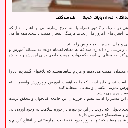
داكثری دوران پایانی خویش را طی می كند.
یس جمهور امروز (پنج شنبه) در مراسم افتتاح ۱۵۵۰ طرح آموزشی، تربیتی و رفاهی در سرتاسر کشور همراه با سه طرح بیمارستانی، با اشاره به اینکه
 افتتاح های امروز ما از لحاظ فرهنگی بسیار اهمیت داشت. همه ما می
ی و ملی، مسیر آینده خویش را بیابند.
ه بسیار بااهمیتی است و معلمان نقش بسیار بزرگی دارند. امروز شاهد آن بودیم که هزار و ۵۵۰ پروژه آموزشی و تربیتی راه اندازی شد که به معنای اهتمام دولت به مساله آموزش و
کمیل این پروژه ها دولت هزینه می کند، به معنای آن است که دولت اهمیت خاصی برای آموزش و پرورش
را نشان داده است. ما به روحیه معلمان اهمیت می دهیم و مردم شاهد هستند که تلاشهای گسترده ای را
 اظهار داشت: اینکه امروز حقوق معلمان در هفت سال گذشته بیشتر از ۴ برابر افزایش داشته است نشان داده است که ما به اهمیت آموزش و پرورش واقفیم. البته
موزش عمومی یکسان و مجانی استفاده کنند.
یار مهم می باشد.
این مسیر را ادامه دهیم تا فرزندان این جامعه کتابخوان و محقق تربیت
ت. تحولی که دولت در این دو دوره در حوزه سلامت به وجود آورده، بی
ان و متخصصان دسترسی دارند.
روحانی ضمن اشاره به طرح تحول سلامت، اضافه کرد: از سال ۹۳ طرح تحول سلامت را شروع کردیم و قدم به قدم پیش آمدیم تا به امروز رسیدیم و شاهد هستید که تنها امروز حدود ۸۱۶ تخت بیمارستانی را افتتاح کردیم و