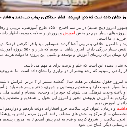
وز نشان داده است كه دنیا فهمیده، فشار حداكثری جواب نمی دهد و فشار ح
به گزارش سلامت به نقل از مهر، حجت الاسلام حسن روحانی رئ
ح پروژه های بسیار مهم در بخش
آموزش
و پرورش و سلامت بودیم، اظهار داشت:
فرزندان ما است.
 و با اصول اخلاقی و تربیتی آشنا گردند. همینطور باید با فرا گرفتن فرهنگ دین
رئیس جمهور تصریح کرد: مدرسه جایگا
است. اینکه وزیر آموزش و پرورش اعلام نمودند روزانه ۸.۵ میلیارد تومان برای زیربنای آموزش و توسعه و ت
ه نشان دهنده این است که علم و تربیت برای ما مهم می باشد.
رنشان کرد: در زمینه رفاهی هم از ۱۸۰ مرکز رفاهی به ۴۰۴ مرکز رفاهی رسیدیم که رشد بیشتر از دو برابری 
رئیس جمهور ضمن اشاره به افزایش حقوق معلمان،
ما بسیار اهمیت دارد و معتقدیم روستایی و شهری، دختر و پسر همه باید از آ
و باعث وحدت فرهنگی می شوند که خود برای وحدت، انسجام و امنیت ملی بس
برگردیم به آموزش پژوهش محور و امروز این تحول را شاهدیم و معتقدیم باید 
ندانمان آموزش دهیم.
داشت
و درمان، عنوان کرد: سلامت جزو افتخارات دولت یازدهم و دوازدهم اس
متخصصان ما از مرکز به بخش های مختلف رفتند. امروز مردم راحتتر به پزشک