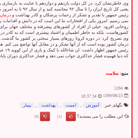
وی خاطرنشان کرد: در کل دولت یازدهم و دوازدهم با عنایت به بازسازی و
یعنی کل تاریخ ایران را تا سال ۹۲ محاسبه کنید و از سال ۹۲ تا به امروز مجموعه تخت های افتتاح شده و بازسازی شده را کنار هم بگذاریم می بینیم که به بیشتر از دو برابر گذشته رسیده ایم که کار بسیار عظیمی است.
رئیس جمهور با تقدیر و تشکر از زحمات پزشکان و کادر بهداشت و
درمان
نمی رسیم. امروز یکی از افتخارات ما این است که در دانش و اقدامات 
روحانی افزود: خیلی از افراد از کشورهای پیشرفته و مختلف جهان برا
کشورهاست، بلکه به خاطر اطمینان و اعتماد بیشتری است که به کادر درما
وی تصریح کرد: در دوره کرونا روزهای بسیار سختی بر کشور ما گذشت. از ک
درمان کشور بوده است که از آنها تشکر و در مقابل آنها تواضع می کنم. هم
رئیس
که دنیا فهمیده فشار حداکثری جواب نمی دهد و فشار حداکثری دوران پایا
منبع:
سلامت
1294
1399/08/23
18:37:34
تگهای خبر:
آموزش
,
امنیت
,
بهداشت
,
بیمار
این مطلب را می پسندید؟
(0)
(1)