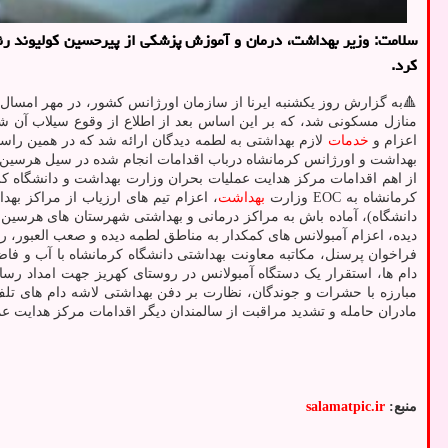
سلامت: وزیر بهداشت، درمان و آموزش پزشكی از پیرحسین كولیوند رئ
كرد.
🔺به گزارش روز یکشنبه ایرنا از سازمان اورژانس کشور، در مهر امسا
منازل مسکونی شد، که بر این اساس بعد از اطلاع از وقوع سیلاب آن 
اعزام و
خدمات
لازم بهداشتی به لطمه دیدگان ارائه شد که در همین راس
بهداشت و اورژانس کرمانشاه درباب اقدامات انجام شده در سیل هرسین 
از اهم اقدامات مرکز هدایت عملیات بحران وزارت بهداشت و دانشگاه کر
کرمانشاه به EOC وزارت
بهداشت
دیده، اعزام آمبولانس های کمکدار به مناطق لطمه دیده و صعب العبور، رصد آخرین وض
فراخوان پرسنل، مکاتبه معاونت بهداشتی دانشگاه کرمانشاه با آب و فا
دام ها، استقرار یک دستگاه آمبولانس در روستای کهریز جهت امداد رسا
مادران حامله و تشدید مراقبت از سالمندان دیگر اقدامات مرکز هدایت 
منبع:
salamatpic.ir