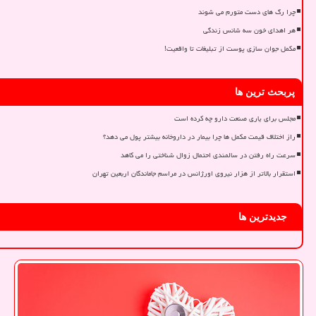
چرا رگ های دست متورم می شوند
هر اهدای خون سه شانس زندگی
مکمل جوان سازی پوست از تبلیغات تا واقعیت!
پربحث ترین ها
مجلس برای یاری صنعت دارو چه کرده است
راز اختلاف قیمت مکمل ها چرا بیمار در داروخانه بیشتر پول می دهد؟
سرعت راه رفتن در سالمندی احتمال زوال شناختی را می کاهد
استقرار بالاتر از هزار نیروی اورژانس در مراسم جاماندگان اربعین تهران
جدیدترین ها