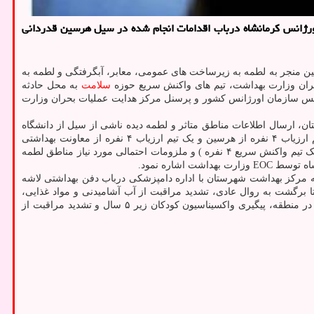
ورژانس كرمانشاه درباب اقدامات انجام شده در سیل هرسین قدردانی
ن منجر به لطمه به زیرساخت های عمومی، معابر، آبگرفتگی و لطمه به
حران وزارت بهداشت، تیم های واکنش سریع حوزه
سلامت
به محل حادثه
ئیس سازمان اورژانس کشور و پرسنل مرکز هدایت عملیات بحران وزارت
ن، ارسال اطلاعات مناطق متاثر و لطمه دیده ناشی از سیل از دانشگاه
، اعزام تیم های ارزیاب از مراکز بهداشت و درمان و اورژانس شهرستان هرسین و کرمانشاه به محل حادثه (۳ تیم ارزیاب ۴ نفره از هرسین و یک تیم ارزیاب ۴ نفره از معاونت بهداشتی
دانشگاه)، آماده باش به مراکز درمانی و بهداشتی شهرستان های هرسین، صحنه و کرمانشاه جهت اعزام تیم واکنش سریع مرکز بهداشت شهرستان ( یک تیم واکنش سریع ۴ نفره ) و ملزومات احتمالی مورد نیاز مناطق لطمه
شاره نمود.
به مرکز بهداشت شهرستان با اداره دامپزشکی درباب دفن بهداشتی لاشه
ا برگشت به روال عادی، تشدید مراقبت از آب آشامیدنی و مواد غذایی،
مبارزه با حشرات و جوندگان، نظارت بر دفن بهداشتی لاشه دام های تلف شده و مدیریت مواد زائد جامد، تشدید نظام مراقبت از بیماریهای واگیر دار در منطقه، پیگیری واکسیناسیون کودکان زیر ۵ سال و تشدید مراقبت از