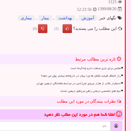
1123
1399/08/20
12:23:56
تگهای خبر:
آموزش
,
بهداشت
,
بیمار
,
بیماری
این مطلب را می پسندید؟
(0)
(1)
تازه ترین مطالب مرتبط
مجلس برای یاری صنعت دارو چه کرده است
راز اختلاف قیمت مکمل ها چرا بیمار در داروخانه بیشتر پول می دهد؟
استقرار بالاتر از هزار نیروی اورژانس در مراسم جاماندگان اربعین تهران
تیم های تخصصی درمانی راهی مرزهای اربعین شدند
نظرات بینندگان در مورد این مطلب
لطفا شما هم
در مورد این مطلب
نظر دهید