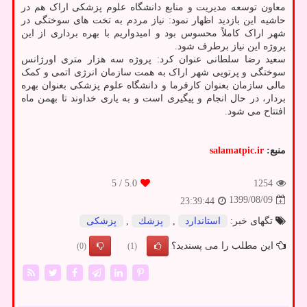
معاون توسعه مدیریت و منابع دانشگاه علوم پزشکی اراک هم در
حاشیه این بازدید اظهار نمود: نیاز مردم به تخت های سوختگی در
شهر اراک کاملاً محسوس بود و امیدواریم با بهره برداری از این
پروژه این نیاز برطرف شود.
سعید رضا سلطانی عنوان کرد: پروژه سه هزار متری اورژانس
سوختگی و پرتویی شهر اراک به همت سازمان انرژی اتمی و کمک
مالی سازمان بعنوان کارفرما و دانشگاه علوم پزشکی بعنوان بهره
بردار، در حال انجام و پیگیری است و به یاری خداوند تا بهمن ماه
افتتاح می شود.
منبع:
salamatpic.ir
/ 5
5.0
1254
1399/08/09
23:39:44
تگهای خبر:
استاندارد
,
پزشك
,
پزشكی
این مطلب را می پسندید؟
(0)
(1)