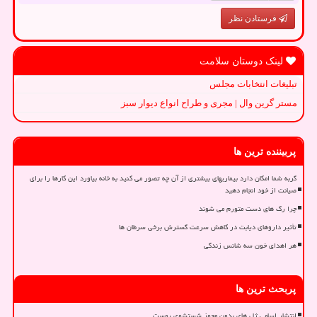
فرستادن نظر
لینک دوستان سلامت
تبلیغات انتخابات مجلس
مستر گرین وال | مجری و طراح انواع دیوار سبز
پربیننده ترین ها
گربه شما امکان دارد بیماریهای بیشتری از آن چه تصور می کنید به خانه بیاورد این کارها را برای
صیانت از خود انجام دهید
چرا رگ های دست متورم می شوند
تأثیر داروهای دیابت در کاهش سرعت گسترش برخی سرطان ها
هر اهدای خون سه شانس زندگی
پربحث ترین ها
انتشار اسامی ژل های بدون مجوز شستشوی پوست