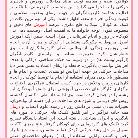
گوناگون شده و مفاهیم نوینی مانند مداخلات زودرس و یادگیری
حرکتی را به اجرا می گذارد. این متخصص کاردرمانی، با تاکید بر
فعالیت هدفمند کاردرمانگران در جهت ارتقای وضعیت سلامتی و
کیفیت زندگی افراد جامعه، اظهار داشت: یکی از مهم ترین نکات در
کمک به کودکان مبتلا به فلج مغزی، عرضه
آموزش
های دقیق و
معطوف نمودن توجه خانواده ها به اهمیت اصل «وضعیت دهی بدن
کودک» در روز و انجام تمرینات در منزل است، ضمن آنکه آموزش
اصول مربوط به چگونگی پشتیبانی از کودک و میزان آن در انجام
امور روزمره زندگی، از وظایف اصلی کاردرمانگران است. وی
خاطرنشان کرد: ضرورت تسلط و توانمندی کاردرمانگران
(ارگوتراپیست ها) در دو زمینه مداخلات شناختی-ادراکی با هدف
افزایش توانمندی یادگیری، حافظه و ارتقای اعتماد به نفس همراه با
مداخلات حرکتی در جهت افزایش توانمندی عضلات و اندام ها و
همینطور بالا بردن میزان استفاده از اندام ها توسط کودک در انجام
کارهای روزمره و تلاش در جهت کسب استقلال عملکردی، احتیاج به
برگزاری کارگاه های تخصصی آموزشی برای دانش آموختگان این
رشته را دو چندان کرده است. وی ادامه داد: طی ۲۰ سال گذشته،
روش های درمانی و شیوه های مداخلات در این دسته از توانجویان،
تغییرات بنیادی مبتنی بر دانش روز در زمینه علوم اعصاب و
درمان
همه جانبه فراگیر در امر تلفیق تکنیک های حرکتی با آموزه های
یادگیری و اجزای شناختی، داشته است. این استاد دانشگاه تصریح
کرد: تکنیک های کاردرمانی برای کودکان گرفتار فلج مغزی CP، به
تسهیل مراحل رشد حرکتی کودک (مانند نشستن، سینه خیز تا راه
رفتن و کسب توانایی استفاده از پله )، بعنوان شاخصهای اصلی