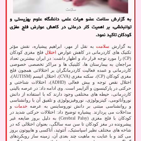
به گزارش سلامت عضو هیات علمی دانشگاه علوم بهزیستی و
توانبخشی، بر اهمیت كار درمانی در كاهش عوارض فلج مغزی
كودكان تاكید نمود.
به گزارش
سلامت
به نقل از مهر، ابراهیم پیشیاره، نقش مؤثر
تکنیک های کاردرمانی در کاهش عوارض
اختلال
فلج مغزی کودکان
(CP) را مورد توجه قرار داد و اظهار داشت: در ایران بیشترین تعداد
مراجعان به بیمارستان ها، کلینیک ها و مراکز تخصصی خصوصی
کاردرمانی و عمده فعالیت کاردرمانگران بر اختلالاتی همچون فلج
مغزی کودکان (CP)، سکته مغزی (CVA)، اختلال اتیسم (AUTISM)،
اختلال نقص توجه و بیش فعالی (ADHD)، اختلالات شناختی و
حرکتی در پارکینسون و آلزایمر است. وی ادامه داد: در عرصه بالینی
کاردرمانی، حیطه های مختلفی وجود دارند که با استفاده از دانش
نوروآناتومی، کینزیولوژی، نوروفیزیولوژی و تلفیق آن با روانشناسی
و روانشناسی مبتنی بر دانش نوروساینس به عرضه
خدمات
و
مداخلات می پردازند. پیشیاره توضیح داد: اختلالات حرکتی شدید در
کودکان با فلج مغزی (Cerebral Palsy) به دلیل بروز ضایعه غیر
پیشرونده در مغز کودکان تا سن سه سالگی، بعنوان اختلالی که در
شاخه های مختلف نظیر اسپاستیک، آتتوئید، آتاکسی و هایپوتون بروز
می کند و با عنایت به ماهیت چند بعدی آن، زمینه ساز رویکردهای