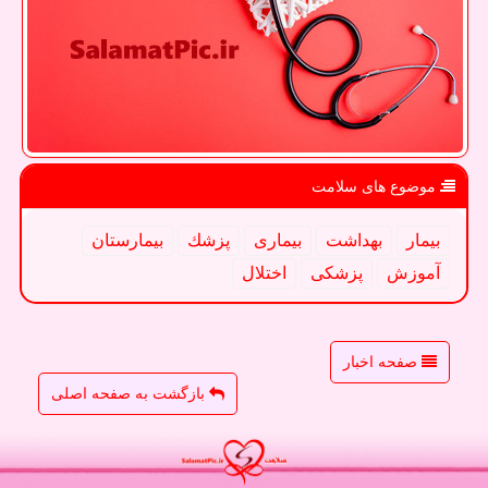
موضوع های سلامت
بیمار
بهداشت
بیماری
پزشك
بیمارستان
آموزش
پزشكی
اختلال
صفحه اخبار
بازگشت به صفحه اصلی