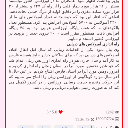
وزیر بهداشت اظهار نمود: همکاران ما در اورژانس کشور توانستند
بیشتر از ۹۶ هزار مورد بیمار قلبی را از راه کد ۲۴۷ و بیشتر از ۲۶
هزار مورد سکته مغزی را در دقایق اولیه از مرگ حتمی نجات دهند.
اتفاقی که افتاد این بود که خوشبختانه تعداد آمبولانس های ما از
۲۴۰۰ آمبولانس به ۵۷۰۰ آمبولانس افزایش پیدا کرد. همینطور تعداد
بالگردهای ما که هفت پایگاه اورژانس هوایی بود، به ۴۵ پایگاه
افزایش یافت. همینطور مقرر است ۲۰۰۰ نیروی جدید را بزودی در
اورژانس کشور استخدام نماییم.
راه اندازی آمبولانس های دریایی
وی بیان نمود: یکی از اقدامات زیبایی که سال قبل اتفاق افتاد،
آمبولانس های دریایی بود که برای ساکنان جزایر خلیج همیشه فارس
به کار آمد و سال جاری هم در راه اندازی اورژانس ریلی اقدام شد
که عید غدیر نخستین مورد آنرا در استان زنجان راه اندازی کردیم و
امروز دومین مورد آنرا در استان فارس افتتاح کردیم. در عین حال تا
آخر سال موارد گوناگونی از اورژانس ریلی را افتتاح می نماییم که
این حرکت زنجیره خدمت رسانی اورژانس را در کشور تکمیل می
کند که به صورت زمینی، هوایی، دریایی و ریلی باشد.
/ 5
5.0
1242
1399/07/24
11:26:49
تگهای خبر:
آموزش
,
بهداشت
,
بیمار
,
بیماری