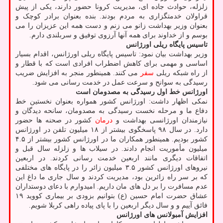
زلزله، حوادث جاده ای، مدیریت کرونا حضور دارند، یکی از پیش
قراولان خدمتگزاری به مردم بودند. بنده بعنوان برادر کوچک و
بعنوان وزیر بهداشت زانو می زنم و دست همه این عزیزان را می
بوسم و از خداوند برای همه آنها آرزوی توفیق و سربلندی دارم.
تاسیس پایگاه ریلی اورژانس
وزیر بهداشت بیان نمود: تاسیس پایگاه ریلی اورژانس، اقدام بسیار
اساسی و مهمی برای کاهش اضطراب افرادی است که با قطار و
از راه شبکه ریلی
سفر
می کنند. همینطور منجر به افزایش ضریب
رسیدگی به سوانح و سرعت عمل در خدمت رسانی می شود.
اورژانس خط اول رسیدگی به مصدومان است
نمکی اظهار داشت: اورژانس کشور همواره بعنوان نخستین خط
دفاع ما و مرحله نخست رسیدگی به مصدومان، سانحه دیدگان و
نیازمندان اورژانسی بهداشت و
درمان
کشور در صحنه ها حضور
دارد. در سال ۹۸ پاسخگوی بیشتر از ۱۸ میلیون تلفن در اورژانس
کشور بودیم. همینطور همکاران ما در اورژانس کشور بیشتر از ۴.۵
میلیون مأموریت انجام دادند. در سیلاب ها و زلزله سال قبل و
اتفاقات دیگری مانند اربعین خدمت رسانی کردند. در اربعین
نیروهای اورژانس کشور ۳.۵ میلیون زائر را در پایگاه های مختلفی
که بر سر راه زائرین بود، مدیریت کردند و سال جاری ما داغ این
عدم مسافرت را بر دل های مان داریم. امیدوارم با دعای دوستداران
عشاق حضرت امام حسین (ع) بتوانیم بزودی بر بیماری کووید ۱۹
فائق آییم و و سال دیگر اربعین را با پای پیاده راهی کربلا شویم.
افزایش آمبولانس های اورژانس