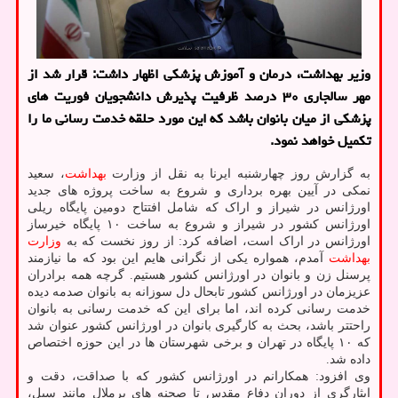
وزیر بهداشت، درمان و آموزش پزشكی اظهار داشت: قرار شد از
مهر سالجاری ۳۰ درصد ظرفیت پذیرش دانشجویان فوریت های
پزشكی از میان بانوان باشد كه این مورد حلقه خدمت رسانی ما را
تكمیل خواهد نمود.
به گزارش روز چهارشنبه ایرنا به نقل از وزارت
بهداشت
، سعید
نمکی در آیین بهره برداری و شروع به ساخت پروژه های جدید
اورژانس در شیراز و اراک که شامل افتتاح دومین پایگاه ریلی
اورژانس کشور در شیراز و شروع به ساخت ۱۰ پایگاه خیرساز
اورژانس در اراک است، اضافه کرد: از روز نخست که به
وزارت
بهداشت
آمدم، همواره یکی از نگرانی هایم این بود که ما نیازمند
پرسنل زن و بانوان در اورژانس کشور هستیم. گرچه همه برادران
عزیزمان در اورژانس کشور تابحال دل سوزانه به بانوان صدمه دیده
خدمت رسانی کرده اند، اما برای این که خدمت رسانی به بانوان
راحتتر باشد، بحث به کارگیری بانوان در اورژانس کشور عنوان شد
که ۱۰ پایگاه در تهران و برخی شهرستان ها در این حوزه اختصاص
داده شد.
وی افزود: همکارانم در اورژانس کشور که با صداقت، دقت و
ایثارگری از دوران دفاع مقدس تا صحنه های پرملال مانند سیل،